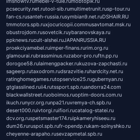
imshowtv.ru
mebel-v-tule.ru
mobtopik.ru
pcsecurity.net.ru
tool-sib.ru
multimetrunit.ru
sp-tour.ru
fan-cs.ru
santeh-russia.ru
symbian9.net.ru
DSHAIR.RU
tmmotors.spb.ru
xjocuricopii.com
musavtomat.msk.ru
obustrojdom.ru
sovetcik.ru
ybaranovskaya.ru
ppknews.ru
cult-alshei.ru
JAPANRUSSIA.RU
proekciyamebel.ru
imper-finans.ru
rim.org.ru
glamourai.ru
brassminus.ru
zabor-pro.ru
ftn.pp.ru
dorogoe58.ru
laimengpacker.ru
kuzova-zapchasti.ru
sageerp.ru
taxodrom.ru
dsrazvitie.ru
hardcity.net.ru
ratinghomegames.ru
topservice25.ru
gubernyan.ru
gtglasslined.ru
ii4.ru
tssport.spb.ru
andorra24.com
blackwallstreet.ru
oboimos.ru
optim-doors.com.ru
ikuch.ru
nycr.org.ru
npa21.ru
vremya-ch.spb.ru
desert000.ru
ivtorgi.ru
ifiori.ru
catalog-statei.ru
dcv.org.ru
spetsmaster174.ru
ipkameryhiseeu.ru
dum26.ru
ruspol.spb.ru
fr-opendp.ru
kam-solnyshko.ru
cheyenne-arapaho.ru
sevzapmetal.spb.ru