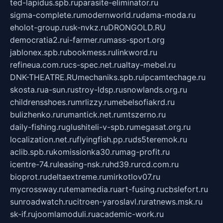
ted-lapidus.spb.ru
parasite-eliminator.ru
sigma-complete.ru
modernworld.ru
dama-moda.ru
eholot-group.ru
sk-nvkz.ru
DRONGOLD.RU
democratia2.ru
i-farmer.ru
mass-sport.org
jablonex.spb.ru
bookmess.ru
linkword.ru
refineua.com.ru
cs-spec.net.ru
altay-mebel.ru
DNK-THEATRE.RU
mechaniks.spb.ru
ipcamtechage.ru
skosta.ru
a-sun.ru
stroy-ldsp.ru
snowlands.org.ru
childrensshoes.ru
mrlizzy.ru
mebelsofiakrd.ru
bulizhenko.ru
rumantick.net.ru
mtszerno.ru
daily-fishing.ru
glushiteli-v-spb.ru
megasat.org.ru
localization.net.ru
flyingfish.pp.ru
ds5teremok.ru
aclib.spb.ru
komissionka30.ru
mag-profit.ru
icentre-74.ru
leasing-nsk.ru
hd39.ru
rcd.com.ru
bioprot.ru
deltaextreme.ru
mirkotlov07.ru
mycrossway.ru
temamedia.ru
art-fusing.ru
cbslefort.ru
sunroadwatch.ru
citroen-yaroslavl.ru
ratnews.msk.ru
sk-if.ru
joomlamoduli.ru
academic-work.ru