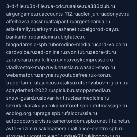
3-d-file.ru
3d-file.ru
a-cdc.ru
aalse.ru
a380club.ru
airgungames.ru
accounts-112.ru
adler-jun.ru
adonyev.ru
alfeihavsalnassr.ru
altaipant.ru
argentinamia.ru
aria-family.ru
arkrym.ru
ashanet.ru
belgorod-day.ru
bankaribi.ru
bandamn.ru
bigfatcc.ru
blagodarenie-spb.ru
borodino-media.ru
card-voice.ru
cardvoice.ru
zed-online.ru
zvonitut.ru
zebra-tlt.ru
zarafshan.ru
york-life.ru
vintovoykompressor.ru
vladivostok-map.ru
vlknrussia.ru
wasabi-shop.ru
webamator.ru
zaryna.ru
youtubefree.ru
x-ton.ru
trade-farm.ru
tajuncos.ru
taksu.ru
tor-lyubov-i-grom.ru
spayderhed-2022.ru
splclub.ru
stoppamedia.ru
snow-guard.ru
slovar-ivrit.ru
cleanmedicine.ru
shkurki-karakulya.ru
kanotiforet.spb.ru
tutmassage.ru
ecolog.org.ru
praga.spb.ru
falcorussia.ru
autodoctorservis.ru
kamertondom.spb.ru
net-life.net.ru
avto-vozim.ru
sakhcamera.ru
alliance-electro.spb.ru
stroyavt.ru
controlweb1.ru
tdsak74.ru
kinzozo-ru.ru