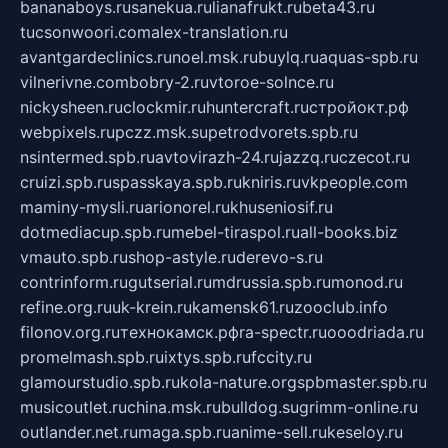
bananaboys.ru
sanekua.ru
lianafrukt.ru
beta43.ru
tucsonwoori.com
alex-translation.ru
avantgardeclinics.ru
noel.msk.ru
buylq.ru
aquas-spb.ru
vilnerivne.com
bobry-2.ru
vtoroe-solnce.ru
nickysheen.ru
clockmir.ru
huntercraft.ru
стройокт.рф
webpixels.ru
pczz.msk.su
petrodvorets.spb.ru
nsintermed.spb.ru
avtovirazh-24.ru
jazzq.ru
czecot.ru
cruizi.spb.ru
spasskaya.spb.ru
kniris.ru
vkpeople.com
maminy-mysli.ru
arionorel.ru
khuseniosif.ru
dotmediacup.spb.ru
mebel-tiraspol.ru
all-books.biz
vmauto.spb.ru
shop-astyle.ru
derevo-s.ru
contrinform.ru
gutserial.ru
mdrussia.spb.ru
monod.ru
refine.org.ru
uk-krein.ru
kamensk61.ru
zooclub.info
filonov.org.ru
технокамск.рф
ra-spectr.ru
ooodriada.ru
promelmash.spb.ru
ixtys.spb.ru
fccity.ru
glamourstudio.spb.ru
kola-nature.org
spbmaster.spb.ru
musicoutlet.ru
china.msk.ru
bulldog.su
grimm-online.ru
outlander.net.ru
maga.spb.ru
anime-sell.ru
keseloy.ru