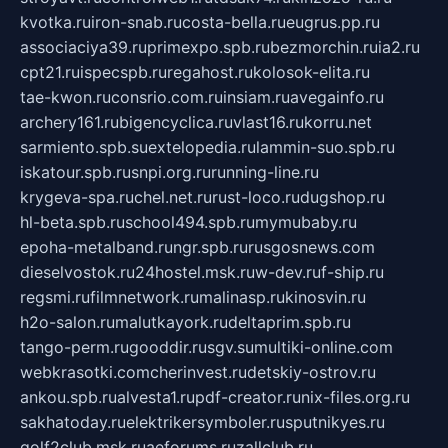
kvotka.ru
iron-snab.ru
costa-bella.ru
eugrus.pp.ru
associaciya39.ru
primexpo.spb.ru
bezmorchin.ru
ia2.ru
cpt21.ru
ispecspb.ru
regahost.ru
kolosok-elita.ru
tae-kwon.ru
consrio.com.ru
insiam.ru
avegainfo.ru
archery161.ru
bigencyclica.ru
vlast16.ru
korru.net
sarmiento.spb.su
extelopedia.ru
lammin-suo.spb.ru
iskatour.spb.ru
snpi.org.ru
running-line.ru
krygeva-spa.ru
chel.net.ru
rust-loco.ru
dugshop.ru
hl-beta.spb.ru
school494.spb.ru
mymubaby.ru
epoha-metalband.ru
ngr.spb.ru
rusgosnews.com
dieselvostok.ru
24hostel.msk.ru
w-dev.ru
f-ship.ru
regsmi.ru
filmnetwork.ru
malinasp.ru
kinosvin.ru
h2o-salon.ru
malutkayork.ru
deltaprim.spb.ru
tango-perm.ru
gooddir.ru
sgv.su
multiki-online.com
webkrasotki.com
cherinvest.ru
detskiy-ostrov.ru
ankou.spb.ru
alvesta1.ru
pdf-creator.ru
nix-files.org.ru
sakhatoday.ru
elektrikersymboler.ru
sputnikyes.ru
golf2club.msk.ru
aeforums.ru
zallclub.ru