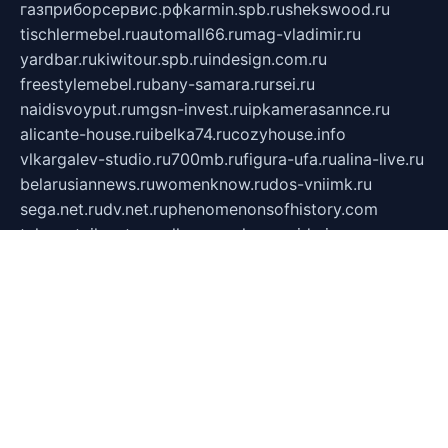
газприборсервис.рф
karmin.spb.ru
shekswood.ru
tischlermebel.ru
automall66.ru
mag-vladimir.ru
yardbar.ru
kiwitour.spb.ru
indesign.com.ru
freestylemebel.ru
bany-samara.ru
rsei.ru
naidisvoyput.ru
mgsn-invest.ru
ipkamerasannce.ru
alicante-house.ru
ibelka74.ru
cozyhouse.info
vlkargalev-studio.ru
700mb.ru
figura-ufa.ru
alina-live.ru
belarusiannews.ru
womenknow.ru
dos-vniimk.ru
sega.net.ru
dv.net.ru
phenomenonsofhistory.com
telesputnik.net.ru
wall.pp.ru
pylesosroidmi.ru
gtc-clan.ru
cligs.ru
bibikazap.ru
popova.org.ru
netwhistler.spb.ru
bellvil.ru
bonzon.ru
iss-vladik.ru
defiparis.net.ru
las-gryzas.ru
amku.ru
electednews.spb.ru
feather.org.ru
spar72.ru
tankiigri.ru
dominus.com.ru
ibtree.ru
sanykool.pp.ru
unixlib.org.ru
menatep.spb.ru
gartenterrassen.ru
printeka.ru
skvozilka.com.ru
parkovka-pub.ru
lovemobi.ru
art-ru.ru
emulatorz.com.ru
alucomp.com.ru
tatforum.com.ru