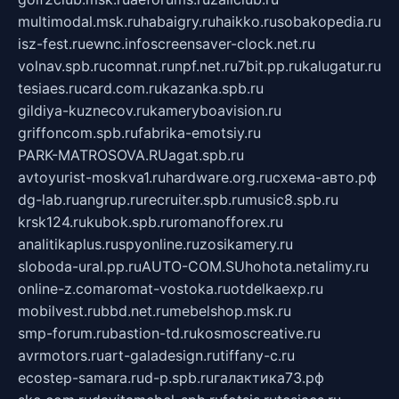
multimodal.msk.ru
habaigry.ru
haikko.ru
sobakopedia.ru
isz-fest.ru
ewnc.info
screensaver-clock.net.ru
volnav.spb.ru
comnat.ru
npf.net.ru
7bit.pp.ru
kalugatur.ru
tesiaes.ru
card.com.ru
kazanka.spb.ru
gildiya-kuznecov.ru
kameryboavision.ru
griffoncom.spb.ru
fabrika-emotsiy.ru
PARK-MATROSOVA.RU
agat.spb.ru
avtoyurist-moskva1.ru
hardware.org.ru
схема-авто.рф
dg-lab.ru
angrup.ru
recruiter.spb.ru
music8.spb.ru
krsk124.ru
kubok.spb.ru
romanofforex.ru
analitikaplus.ru
spyonline.ru
zosikamery.ru
sloboda-ural.pp.ru
AUTO-COM.SU
hohota.net
alimy.ru
online-z.com
aromat-vostoka.ru
otdelkaexp.ru
mobilvest.ru
bbd.net.ru
mebelshop.msk.ru
smp-forum.ru
bastion-td.ru
kosmoscreative.ru
avrmotors.ru
art-galadesign.ru
tiffany-c.ru
ecostep-samara.ru
d-p.spb.ru
галактика73.рф