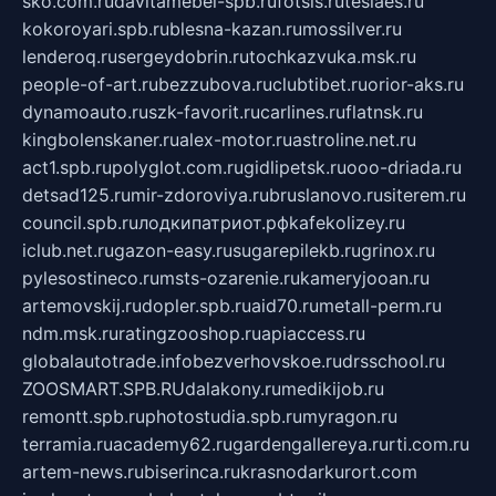
sko.com.ru
davitamebel-spb.ru
fotsis.ru
tesiaes.ru
kokoroyari.spb.ru
blesna-kazan.ru
mossilver.ru
lenderoq.ru
sergeydobrin.ru
tochkazvuka.msk.ru
people-of-art.ru
bezzubova.ru
clubtibet.ru
orior-aks.ru
dynamoauto.ru
szk-favorit.ru
carlines.ru
flatnsk.ru
kingbolenskaner.ru
alex-motor.ru
astroline.net.ru
act1.spb.ru
polyglot.com.ru
gidlipetsk.ru
ooo-driada.ru
detsad125.ru
mir-zdoroviya.ru
bruslanovo.ru
siterem.ru
council.spb.ru
лодкипатриот.рф
kafekolizey.ru
iclub.net.ru
gazon-easy.ru
sugarepilekb.ru
grinox.ru
pylesostineco.ru
msts-ozarenie.ru
kameryjooan.ru
artemovskij.ru
dopler.spb.ru
aid70.ru
metall-perm.ru
ndm.msk.ru
ratingzooshop.ru
apiaccess.ru
globalautotrade.info
bezverhovskoe.ru
drsschool.ru
ZOOSMART.SPB.RU
dalakony.ru
medikijob.ru
remontt.spb.ru
photostudia.spb.ru
myragon.ru
terramia.ru
academy62.ru
gardengallereya.ru
rti.com.ru
artem-news.ru
biserinca.ru
krasnodarkurort.com