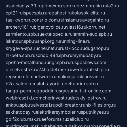
associaciya39.ru
primexpo.spb.ru
bezmorchin.ru
ia2.ru
cpt21.ru
ispecspb.ru
regahost.ru
kolosok-elita.ru
tae-kwon.ru
consrio.com.ru
insiam.ru
avegainfo.ru
archery161.ru
bigencyclica.ru
vlast16.ru
korru.net
sarmiento.spb.su
extelopedia.ru
lammin-suo.spb.ru
iskatour.spb.ru
snpi.org.ru
running-line.ru
krygeva-spa.ru
chel.net.ru
rust-loco.ru
dugshop.ru
hl-beta.spb.ru
school494.spb.ru
mymubaby.ru
epoha-metalband.ru
ngr.spb.ru
rusgosnews.com
dieselvostok.ru
24hostel.msk.ru
w-dev.ru
f-ship.ru
regsmi.ru
filmnetwork.ru
malinasp.ru
kinosvin.ru
h2o-salon.ru
malutkayork.ru
deltaprim.spb.ru
tango-perm.ru
gooddir.ru
sgv.su
multiki-online.com
webkrasotki.com
cherinvest.ru
detskiy-ostrov.ru
ankou.spb.ru
alvesta1.ru
pdf-creator.ru
nix-files.org.ru
sakhatoday.ru
elektrikersymboler.ru
sputnikyes.ru
golf2club.msk.ru
aeforums.ru
zallclub.ru
multimodal.msk.ru
habaigry.ru
haikko.ru
sobakopedia.ru