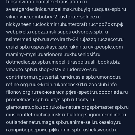
tucsonwoori.com
alex-translation.ru
avantgardeclinics.ru
noel.msk.ru
buylq.ru
aquas-spb.ru
vilnerivne.com
bobry-2.ru
vtoroe-solnce.ru
nickysheen.ru
clockmir.ru
huntercraft.ru
стройокт.рф
webpixels.ru
pczz.msk.su
petrodvorets.spb.ru
nsintermed.spb.ru
avtovirazh-24.ru
jazzq.ru
czecot.ru
cruizi.spb.ru
spasskaya.spb.ru
kniris.ru
vkpeople.com
maminy-mysli.ru
arionorel.ru
khuseniosif.ru
dotmediacup.spb.ru
mebel-tiraspol.ru
all-books.biz
vmauto.spb.ru
shop-astyle.ru
derevo-s.ru
contrinform.ru
gutserial.ru
mdrussia.spb.ru
monod.ru
refine.org.ru
uk-krein.ru
kamensk61.ru
zooclub.info
filonov.org.ru
технокамск.рф
ra-spectr.ru
ooodriada.ru
promelmash.spb.ru
ixtys.spb.ru
fccity.ru
glamourstudio.spb.ru
kola-nature.org
spbmaster.spb.ru
musicoutlet.ru
china.msk.ru
bulldog.su
grimm-online.ru
outlander.net.ru
maga.spb.ru
anime-sell.ru
keseloy.ru
газприборсервис.рф
karmin.spb.ru
shekswood.ru