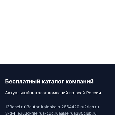
Бесплатный каталог компаний
Актуальный каталог компаний по всей России
133chel.ru
13autor-kolonka.ru
2864420.ru
2rich.ru
3-d-file.ru
3d-file.ru
a-cdc.ru
aalse.ru
a380club.ru