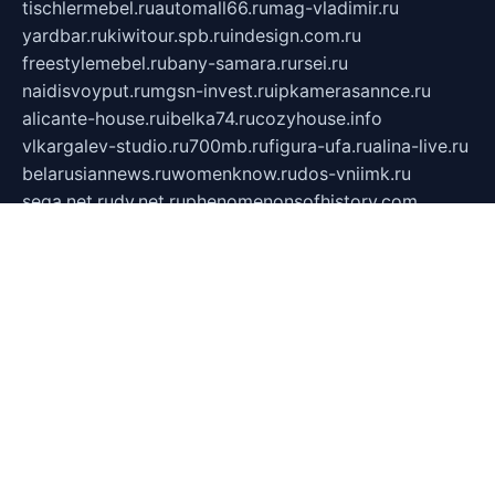
tischlermebel.ru
automall66.ru
mag-vladimir.ru
yardbar.ru
kiwitour.spb.ru
indesign.com.ru
freestylemebel.ru
bany-samara.ru
rsei.ru
naidisvoyput.ru
mgsn-invest.ru
ipkamerasannce.ru
alicante-house.ru
ibelka74.ru
cozyhouse.info
vlkargalev-studio.ru
700mb.ru
figura-ufa.ru
alina-live.ru
belarusiannews.ru
womenknow.ru
dos-vniimk.ru
sega.net.ru
dv.net.ru
phenomenonsofhistory.com
telesputnik.net.ru
wall.pp.ru
pylesosroidmi.ru
gtc-clan.ru
cligs.ru
bibikazap.ru
popova.org.ru
netwhistler.spb.ru
bellvil.ru
bonzon.ru
iss-vladik.ru
defiparis.net.ru
las-gryzas.ru
amku.ru
electednews.spb.ru
feather.org.ru
spar72.ru
tankiigri.ru
dominus.com.ru
ibtree.ru
sanykool.pp.ru
unixlib.org.ru
menatep.spb.ru
gartenterrassen.ru
printeka.ru
skvozilka.com.ru
parkovka-pub.ru
lovemobi.ru
art-ru.ru
emulatorz.com.ru
alucomp.com.ru
tatforum.com.ru
alternativa-profi.ru
dermakler.ru
artsurvey.ru
aredir.ru