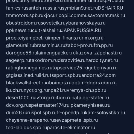
pcsecurity.net.ru
tool-sib.ru
multimetrunit.ru
sp-tour.ru
fan-cs.ru
santeh-russia.ru
symbian9.net.ru
DSHAIR.RU
tmmotors.spb.ru
xjocuricopii.com
musavtomat.msk.ru
obustrojdom.ru
sovetcik.ru
ybaranovskaya.ru
ppknews.ru
cult-alshei.ru
JAPANRUSSIA.RU
proekciyamebel.ru
imper-finans.ru
rim.org.ru
glamourai.ru
brassminus.ru
zabor-pro.ru
ftn.pp.ru
dorogoe58.ru
laimengpacker.ru
kuzova-zapchasti.ru
sageerp.ru
taxodrom.ru
dsrazvitie.ru
hardcity.net.ru
ratinghomegames.ru
topservice25.ru
gubernyan.ru
gtglasslined.ru
ii4.ru
tssport.spb.ru
andorra24.com
blackwallstreet.ru
oboimos.ru
optim-doors.com.ru
ikuch.ru
nycr.org.ru
npa21.ru
vremya-ch.spb.ru
desert000.ru
ivtorgi.ru
ifiori.ru
catalog-statei.ru
dcv.org.ru
spetsmaster174.ru
ipkameryhiseeu.ru
dum26.ru
ruspol.spb.ru
fr-opendp.ru
kam-solnyshko.ru
cheyenne-arapaho.ru
sevzapmetal.spb.ru
ted-lapidus.spb.ru
parasite-eliminator.ru