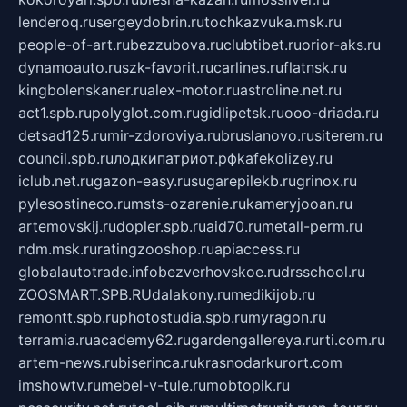
lenderoq.ru
sergeydobrin.ru
tochkazvuka.msk.ru
people-of-art.ru
bezzubova.ru
clubtibet.ru
orior-aks.ru
dynamoauto.ru
szk-favorit.ru
carlines.ru
flatnsk.ru
kingbolenskaner.ru
alex-motor.ru
astroline.net.ru
act1.spb.ru
polyglot.com.ru
gidlipetsk.ru
ooo-driada.ru
detsad125.ru
mir-zdoroviya.ru
bruslanovo.ru
siterem.ru
council.spb.ru
лодкипатриот.рф
kafekolizey.ru
iclub.net.ru
gazon-easy.ru
sugarepilekb.ru
grinox.ru
pylesostineco.ru
msts-ozarenie.ru
kameryjooan.ru
artemovskij.ru
dopler.spb.ru
aid70.ru
metall-perm.ru
ndm.msk.ru
ratingzooshop.ru
apiaccess.ru
globalautotrade.info
bezverhovskoe.ru
drsschool.ru
ZOOSMART.SPB.RU
dalakony.ru
medikijob.ru
remontt.spb.ru
photostudia.spb.ru
myragon.ru
terramia.ru
academy62.ru
gardengallereya.ru
rti.com.ru
artem-news.ru
biserinca.ru
krasnodarkurort.com
imshowtv.ru
mebel-v-tule.ru
mobtopik.ru