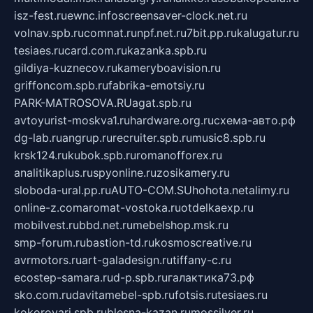
isz-fest.ru
ewnc.info
screensaver-clock.net.ru
volnav.spb.ru
comnat.ru
npf.net.ru
7bit.pp.ru
kalugatur.ru
tesiaes.ru
card.com.ru
kazanka.spb.ru
gildiya-kuznecov.ru
kameryboavision.ru
griffoncom.spb.ru
fabrika-emotsiy.ru
PARK-MATROSOVA.RU
agat.spb.ru
avtoyurist-moskva1.ru
hardware.org.ru
схема-авто.рф
dg-lab.ru
angrup.ru
recruiter.spb.ru
music8.spb.ru
krsk124.ru
kubok.spb.ru
romanofforex.ru
analitikaplus.ru
spyonline.ru
zosikamery.ru
sloboda-ural.pp.ru
AUTO-COM.SU
hohota.net
alimy.ru
online-z.com
aromat-vostoka.ru
otdelkaexp.ru
mobilvest.ru
bbd.net.ru
mebelshop.msk.ru
smp-forum.ru
bastion-td.ru
kosmoscreative.ru
avrmotors.ru
art-galadesign.ru
tiffany-c.ru
ecostep-samara.ru
d-p.spb.ru
галактика73.рф
sko.com.ru
davitamebel-spb.ru
fotsis.ru
tesiaes.ru
kokoroyari.spb.ru
blesna-kazan.ru
mossilver.ru