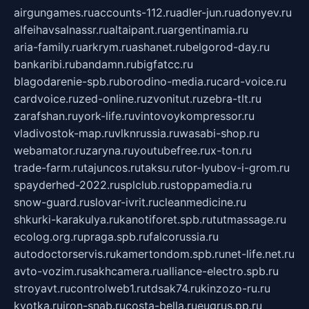
airgungames.ru
accounts-112.ru
adler-jun.ru
adonyev.ru
alfeihavsalnassr.ru
altaipant.ru
argentinamia.ru
aria-family.ru
arkrym.ru
ashanet.ru
belgorod-day.ru
bankaribi.ru
bandamn.ru
bigfatcc.ru
blagodarenie-spb.ru
borodino-media.ru
card-voice.ru
cardvoice.ru
zed-online.ru
zvonitut.ru
zebra-tlt.ru
zarafshan.ru
york-life.ru
vintovoykompressor.ru
vladivostok-map.ru
vlknrussia.ru
wasabi-shop.ru
webamator.ru
zaryna.ru
youtubefree.ru
x-ton.ru
trade-farm.ru
tajuncos.ru
taksu.ru
tor-lyubov-i-grom.ru
spayderhed-2022.ru
splclub.ru
stoppamedia.ru
snow-guard.ru
slovar-ivrit.ru
cleanmedicine.ru
shkurki-karakulya.ru
kanotiforet.spb.ru
tutmassage.ru
ecolog.org.ru
praga.spb.ru
falcorussia.ru
autodoctorservis.ru
kamertondom.spb.ru
net-life.net.ru
avto-vozim.ru
sakhcamera.ru
alliance-electro.spb.ru
stroyavt.ru
controlweb1.ru
tdsak74.ru
kinzozo-ru.ru
kvotka.ru
iron-snab.ru
costa-bella.ru
eugrus.pp.ru