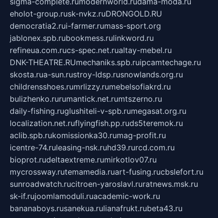
sigma-complete.ru
modernworld.ru
dama-moda.ru
eholot-group.ru
sk-nvkz.ru
DRONGOLD.RU
democratia2.ru
i-farmer.ru
mass-sport.org
jablonex.spb.ru
bookmess.ru
linkword.ru
refineua.com.ru
cs-spec.net.ru
altay-mebel.ru
DNK-THEATRE.RU
mechaniks.spb.ru
ipcamtechage.ru
skosta.ru
a-sun.ru
stroy-ldsp.ru
snowlands.org.ru
childrensshoes.ru
mrlizzy.ru
mebelsofiakrd.ru
bulizhenko.ru
rumantick.net.ru
mtszerno.ru
daily-fishing.ru
glushiteli-v-spb.ru
megasat.org.ru
localization.net.ru
flyingfish.pp.ru
ds5teremok.ru
aclib.spb.ru
komissionka30.ru
mag-profit.ru
icentre-74.ru
leasing-nsk.ru
hd39.ru
rcd.com.ru
bioprot.ru
deltaextreme.ru
mirkotlov07.ru
mycrossway.ru
temamedia.ru
art-fusing.ru
cbslefort.ru
sunroadwatch.ru
citroen-yaroslavl.ru
ratnews.msk.ru
sk-if.ru
joomlamoduli.ru
academic-work.ru
bananaboys.ru
sanekua.ru
lianafrukt.ru
beta43.ru