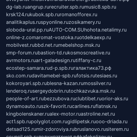
dg-lab.ru
angrup.ru
recruiter.spb.ru
music8.spb.ru
krsk124.ru
kubok.spb.ru
romanofforex.ru
analitikaplus.ru
spyonline.ru
zosikamery.ru
sloboda-ural.pp.ru
AUTO-COM.SU
hohota.net
alimy.ru
online-z.com
aromat-vostoka.ru
otdelkaexp.ru
mobilvest.ru
bbd.net.ru
mebelshop.msk.ru
smp-forum.ru
bastion-td.ru
kosmoscreative.ru
avrmotors.ru
art-galadesign.ru
tiffany-c.ru
ecostep-samara.ru
d-p.spb.ru
галактика73.рф
sko.com.ru
davitamebel-spb.ru
fotsis.ru
tesiaes.ru
kokoroyari.spb.ru
blesna-kazan.ru
mossilver.ru
lenderoq.ru
sergeydobrin.ru
tochkazvuka.msk.ru
people-of-art.ru
bezzubova.ru
clubtibet.ru
orior-aks.ru
dynamoauto.ru
szk-favorit.ru
carlines.ru
flatnsk.ru
kingbolenskaner.ru
alex-motor.ru
astroline.net.ru
act1.spb.ru
polyglot.com.ru
gidlipetsk.ru
ooo-driada.ru
detsad125.ru
mir-zdoroviya.ru
bruslanovo.ru
siterem.ru
council.spb.ru
лодкипатриот.рф
kafekolizey.ru