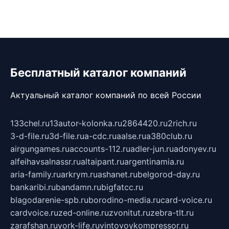
Бесплатный каталог компаний
Актуальный каталог компаний по всей России
133chel.ru
13autor-kolonka.ru
2864420.ru
2rich.ru
3-d-file.ru
3d-file.ru
a-cdc.ru
aalse.ru
a380club.ru
airgungames.ru
accounts-112.ru
adler-jun.ru
adonyev.ru
alfeihavsalnassr.ru
altaipant.ru
argentinamia.ru
aria-family.ru
arkrym.ru
ashanet.ru
belgorod-day.ru
bankaribi.ru
bandamn.ru
bigfatcc.ru
blagodarenie-spb.ru
borodino-media.ru
card-voice.ru
cardvoice.ru
zed-online.ru
zvonitut.ru
zebra-tlt.ru
zarafshan.ru
york-life.ru
vintovoykompressor.ru