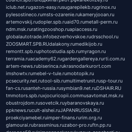
iclub.net.ru
gazon-easy.ru
sugarepilekb.ru
grinox.ru
pylesostineco.ru
msts-ozarenie.ru
kameryjooan.ru
artemovskij.ru
dopler.spb.ru
aid70.ru
metall-perm.ru
ndm.msk.ru
ratingzooshop.ru
apiaccess.ru
globalautotrade.info
bezverhovskoe.ru
drsschool.ru
ZOOSMART.SPB.RU
dalakony.ru
medikijob.ru
remontt.spb.ru
photostudia.spb.ru
myragon.ru
terramia.ru
academy62.ru
gardengallereya.ru
rti.com.ru
artem-news.ru
biserinca.ru
krasnodarkurort.com
imshowtv.ru
mebel-v-tule.ru
mobtopik.ru
pcsecurity.net.ru
tool-sib.ru
multimetrunit.ru
sp-tour.ru
fan-cs.ru
santeh-russia.ru
symbian9.net.ru
DSHAIR.RU
tmmotors.spb.ru
xjocuricopii.com
musavtomat.msk.ru
obustrojdom.ru
sovetcik.ru
ybaranovskaya.ru
ppknews.ru
cult-alshei.ru
JAPANRUSSIA.RU
proekciyamebel.ru
imper-finans.ru
rim.org.ru
glamourai.ru
brassminus.ru
zabor-pro.ru
ftn.pp.ru