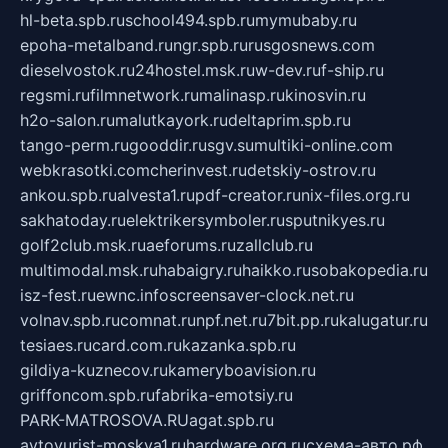
hl-beta.spb.ru
school494.spb.ru
mymubaby.ru
epoha-metalband.ru
ngr.spb.ru
rusgosnews.com
dieselvostok.ru
24hostel.msk.ru
w-dev.ru
f-ship.ru
regsmi.ru
filmnetwork.ru
malinasp.ru
kinosvin.ru
h2o-salon.ru
malutkayork.ru
deltaprim.spb.ru
tango-perm.ru
gooddir.ru
sgv.su
multiki-online.com
webkrasotki.com
cherinvest.ru
detskiy-ostrov.ru
ankou.spb.ru
alvesta1.ru
pdf-creator.ru
nix-files.org.ru
sakhatoday.ru
elektrikersymboler.ru
sputnikyes.ru
golf2club.msk.ru
aeforums.ru
zallclub.ru
multimodal.msk.ru
habaigry.ru
haikko.ru
sobakopedia.ru
isz-fest.ru
ewnc.info
screensaver-clock.net.ru
volnav.spb.ru
comnat.ru
npf.net.ru
7bit.pp.ru
kalugatur.ru
tesiaes.ru
card.com.ru
kazanka.spb.ru
gildiya-kuznecov.ru
kameryboavision.ru
griffoncom.spb.ru
fabrika-emotsiy.ru
PARK-MATROSOVA.RU
agat.spb.ru
avtoyurist-moskva1.ru
hardware.org.ru
схема-авто.рф