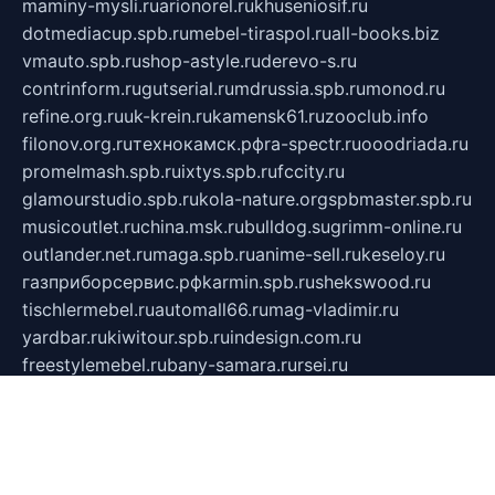
maminy-mysli.ru
arionorel.ru
khuseniosif.ru
dotmediacup.spb.ru
mebel-tiraspol.ru
all-books.biz
vmauto.spb.ru
shop-astyle.ru
derevo-s.ru
contrinform.ru
gutserial.ru
mdrussia.spb.ru
monod.ru
refine.org.ru
uk-krein.ru
kamensk61.ru
zooclub.info
filonov.org.ru
технокамск.рф
ra-spectr.ru
ooodriada.ru
promelmash.spb.ru
ixtys.spb.ru
fccity.ru
glamourstudio.spb.ru
kola-nature.org
spbmaster.spb.ru
musicoutlet.ru
china.msk.ru
bulldog.su
grimm-online.ru
outlander.net.ru
maga.spb.ru
anime-sell.ru
keseloy.ru
газприборсервис.рф
karmin.spb.ru
shekswood.ru
tischlermebel.ru
automall66.ru
mag-vladimir.ru
yardbar.ru
kiwitour.spb.ru
indesign.com.ru
freestylemebel.ru
bany-samara.ru
rsei.ru
naidisvoyput.ru
mgsn-invest.ru
ipkamerasannce.ru
alicante-house.ru
ibelka74.ru
cozyhouse.info
vlkargalev-studio.ru
700mb.ru
figura-ufa.ru
alina-live.ru
belarusiannews.ru
womenknow.ru
dos-vniimk.ru