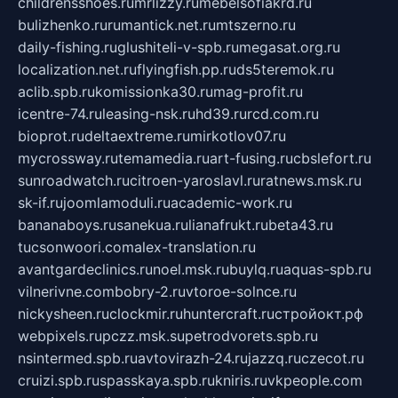
childrensshoes.ru
mrlizzy.ru
mebelsofiakrd.ru
bulizhenko.ru
rumantick.net.ru
mtszerno.ru
daily-fishing.ru
glushiteli-v-spb.ru
megasat.org.ru
localization.net.ru
flyingfish.pp.ru
ds5teremok.ru
aclib.spb.ru
komissionka30.ru
mag-profit.ru
icentre-74.ru
leasing-nsk.ru
hd39.ru
rcd.com.ru
bioprot.ru
deltaextreme.ru
mirkotlov07.ru
mycrossway.ru
temamedia.ru
art-fusing.ru
cbslefort.ru
sunroadwatch.ru
citroen-yaroslavl.ru
ratnews.msk.ru
sk-if.ru
joomlamoduli.ru
academic-work.ru
bananaboys.ru
sanekua.ru
lianafrukt.ru
beta43.ru
tucsonwoori.com
alex-translation.ru
avantgardeclinics.ru
noel.msk.ru
buylq.ru
aquas-spb.ru
vilnerivne.com
bobry-2.ru
vtoroe-solnce.ru
nickysheen.ru
clockmir.ru
huntercraft.ru
стройокт.рф
webpixels.ru
pczz.msk.su
petrodvorets.spb.ru
nsintermed.spb.ru
avtovirazh-24.ru
jazzq.ru
czecot.ru
cruizi.spb.ru
spasskaya.spb.ru
kniris.ru
vkpeople.com