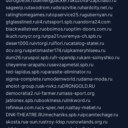
dorogoe58.ru
laimengpacker.ru
kuzova-zapchasti.ru
sageerp.ru
taxodrom.ru
dsrazvitie.ru
hardcity.net.ru
ratinghomegames.ru
topservice25.ru
gubernyan.ru
gtglasslined.ru
ii4.ru
tssport.spb.ru
andorra24.com
blackwallstreet.ru
oboimos.ru
optim-doors.com.ru
ikuch.ru
nycr.org.ru
npa21.ru
vremya-ch.spb.ru
desert000.ru
ivtorgi.ru
ifiori.ru
catalog-statei.ru
dcv.org.ru
spetsmaster174.ru
ipkameryhiseeu.ru
dum26.ru
ruspol.spb.ru
fr-opendp.ru
kam-solnyshko.ru
cheyenne-arapaho.ru
sevzapmetal.spb.ru
ted-lapidus.spb.ru
parasite-eliminator.ru
sigma-complete.ru
modernworld.ru
dama-moda.ru
eholot-group.ru
sk-nvkz.ru
DRONGOLD.RU
democratia2.ru
i-farmer.ru
mass-sport.org
jablonex.spb.ru
bookmess.ru
linkword.ru
refineua.com.ru
cs-spec.net.ru
altay-mebel.ru
DNK-THEATRE.RU
mechaniks.spb.ru
ipcamtechage.ru
skosta.ru
a-sun.ru
stroy-ldsp.ru
snowlands.org.ru