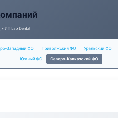
компаний
г
» ИП Lab Dental
ро-Западный ФО
Приволжский ФО
Уральский ФО
Южный ФО
Северо-Кавказский ФО