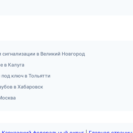
 и сигнализации в Великий Новгород
е в Калуга
 под ключ в Тольятти
зубов в Хабаровск
 Москва
-Кавказский федеральный округ
|
Главная страниц