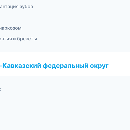
антация зубов
 наркозом
онтия и брекеты
о-Кавказский федеральный округ
к