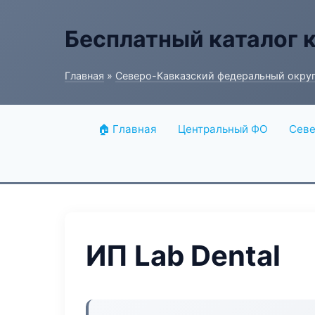
Бесплатный каталог 
Главная
»
Северо-Кавказский федеральный окру
🏠 Главная
Центральный ФО
Севе
ИП Lab Dental