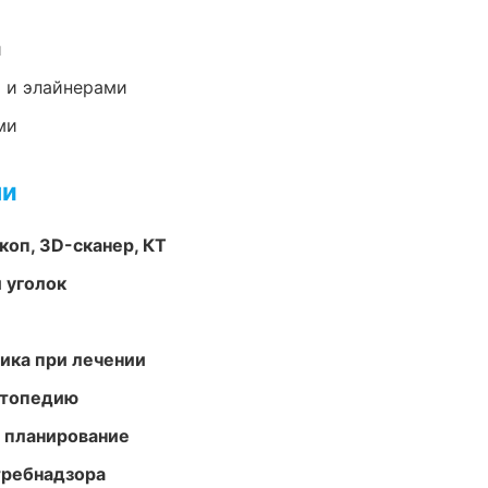
и
 и элайнерами
ми
ми
оп, 3D-сканер, КТ
 уголок
тика при лечении
ортопедию
 планирование
требнадзора