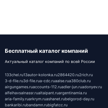
Бесплатный каталог компаний
Актуальный каталог компаний по всей России
133chel.ru
13autor-kolonka.ru
2864420.ru
2rich.ru
3-d-file.ru
3d-file.ru
a-cdc.ru
aalse.ru
a380club.ru
airgungames.ru
accounts-112.ru
adler-jun.ru
adonyev.ru
alfeihavsalnassr.ru
altaipant.ru
argentinamia.ru
aria-family.ru
arkrym.ru
ashanet.ru
belgorod-day.ru
bankaribi.ru
bandamn.ru
bigfatcc.ru