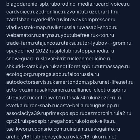
blagodarenie-spb.ru
borodino-media.ru
card-voice.ru
cardvoice.ru
zed-online.ru
zvonitut.ru
zebra-tlt.ru
zarafshan.ru
york-life.ru
vintovoykompressor.ru
vladivostok-map.ru
vlknrussia.ru
wasabi-shop.ru
webamator.ru
zaryna.ru
youtubefree.ru
x-ton.ru
trade-farm.ru
tajuncos.ru
taksu.ru
tor-lyubov-i-grom.ru
spayderhed-2022.ru
splclub.ru
stoppamedia.ru
snow-guard.ru
slovar-ivrit.ru
cleanmedicine.ru
shkurki-karakulya.ru
kanotiforet.spb.ru
tutmassage.ru
ecolog.org.ru
praga.spb.ru
falcorussia.ru
autodoctorservis.ru
kamertondom.spb.ru
net-life.net.ru
avto-vozim.ru
sakhcamera.ru
alliance-electro.spb.ru
stroyavt.ru
controlweb1.ru
tdsak74.ru
kinzozo-ru.ru
kvotka.ru
iron-snab.ru
costa-bella.ru
eugrus.pp.ru
associaciya39.ru
primexpo.spb.ru
bezmorchin.ru
ia2.ru
cpt21.ru
ispecspb.ru
regahost.ru
kolosok-elita.ru
tae-kwon.ru
consrio.com.ru
insiam.ru
avegainfo.ru
archery161.ru
bigencyclica.ru
vlast16.ru
korru.net