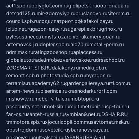
act1.spb.ru
polyglot.com.ru
gidlipetsk.ru
ooo-driada.ru
detsad125.ru
mir-zdoroviya.ru
bruslanovo.ru
siterem.ru
council.spb.ru
лодкипатриот.рф
kafekolizey.ru
iclub.net.ru
gazon-easy.ru
sugarepilekb.ru
grinox.ru
pylesostineco.ru
msts-ozarenie.ru
kameryjooan.ru
artemovskij.ru
dopler.spb.ru
aid70.ru
metall-perm.ru
ndm.msk.ru
ratingzooshop.ru
apiaccess.ru
globalautotrade.info
bezverhovskoe.ru
drsschool.ru
ZOOSMART.SPB.RU
dalakony.ru
medikijob.ru
remontt.spb.ru
photostudia.spb.ru
myragon.ru
terramia.ru
academy62.ru
gardengallereya.ru
rti.com.ru
artem-news.ru
biserinca.ru
krasnodarkurort.com
imshowtv.ru
mebel-v-tule.ru
mobtopik.ru
pcsecurity.net.ru
tool-sib.ru
multimetrunit.ru
sp-tour.ru
fan-cs.ru
santeh-russia.ru
symbian9.net.ru
DSHAIR.RU
tmmotors.spb.ru
xjocuricopii.com
musavtomat.msk.ru
obustrojdom.ru
sovetcik.ru
ybaranovskaya.ru
ppknews.ru
cult-alshei.ru
JAPANRUSSIA.RU