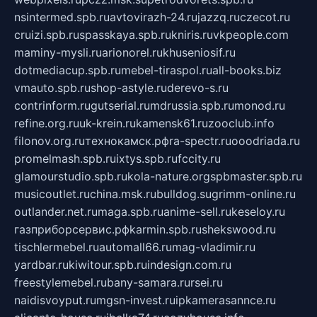
nsintermed.spb.ru
avtovirazh-24.ru
jazzq.ru
czecot.ru
cruizi.spb.ru
spasskaya.spb.ru
kniris.ru
vkpeople.com
maminy-mysli.ru
arionorel.ru
khuseniosif.ru
dotmediacup.spb.ru
mebel-tiraspol.ru
all-books.biz
vmauto.spb.ru
shop-astyle.ru
derevo-s.ru
contrinform.ru
gutserial.ru
mdrussia.spb.ru
monod.ru
refine.org.ru
uk-krein.ru
kamensk61.ru
zooclub.info
filonov.org.ru
технокамск.рф
ra-spectr.ru
ooodriada.ru
promelmash.spb.ru
ixtys.spb.ru
fccity.ru
glamourstudio.spb.ru
kola-nature.org
spbmaster.spb.ru
musicoutlet.ru
china.msk.ru
bulldog.su
grimm-online.ru
outlander.net.ru
maga.spb.ru
anime-sell.ru
keseloy.ru
газприборсервис.рф
karmin.spb.ru
shekswood.ru
tischlermebel.ru
automall66.ru
mag-vladimir.ru
yardbar.ru
kiwitour.spb.ru
indesign.com.ru
freestylemebel.ru
bany-samara.ru
rsei.ru
naidisvoyput.ru
mgsn-invest.ru
ipkamerasannce.ru