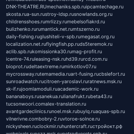
DNK-THEATRE.RU
mechaniks.spb.ru
ipcamtechage.ru
skosta.ru
a-sun.ru
stroy-ldsp.ru
snowlands.org.ru
childrensshoes.ru
mrlizzy.ru
mebelsofiakrd.ru
bulizhenko.ru
rumantick.net.ru
mtszerno.ru
daily-fishing.ru
glushiteli-v-spb.ru
megasat.org.ru
localization.net.ru
flyingfish.pp.ru
ds5teremok.ru
aclib.spb.ru
komissionka30.ru
mag-profit.ru
icentre-74.ru
leasing-nsk.ru
hd39.ru
rcd.com.ru
bioprot.ru
deltaextreme.ru
mirkotlov07.ru
mycrossway.ru
temamedia.ru
art-fusing.ru
cbslefort.ru
sunroadwatch.ru
citroen-yaroslavl.ru
ratnews.msk.ru
sk-if.ru
joomlamoduli.ru
academic-work.ru
bananaboys.ru
sanekua.ru
lianafrukt.ru
beta43.ru
tucsonwoori.com
alex-translation.ru
avantgardeclinics.ru
noel.msk.ru
buylq.ru
aquas-spb.ru
vilnerivne.com
bobry-2.ru
vtoroe-solnce.ru
nickysheen.ru
clockmir.ru
huntercraft.ru
стройокт.рф
webpixels.ru
pczz.msk.su
petrodvorets.spb.ru