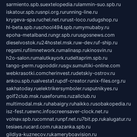
sarmiento.spb.su
extelopedia.ru
lammin-suo.spb.ru
iskatour.spb.ru
snpi.org.ru
running-line.ru
krygeva-spa.ru
chel.net.ru
rust-loco.ru
dugshop.ru
hl-beta.spb.ru
school494.spb.ru
mymubaby.ru
epoha-metalband.ru
ngr.spb.ru
rusgosnews.com
dieselvostok.ru
24hostel.msk.ru
w-dev.ru
f-ship.ru
regsmi.ru
filmnetwork.ru
malinasp.ru
kinosvin.ru
h2o-salon.ru
malutkayork.ru
deltaprim.spb.ru
tango-perm.ru
gooddir.ru
sgv.su
multiki-online.com
webkrasotki.com
cherinvest.ru
detskiy-ostrov.ru
ankou.spb.ru
alvesta1.ru
pdf-creator.ru
nix-files.org.ru
sakhatoday.ru
elektrikersymboler.ru
sputnikyes.ru
golf2club.msk.ru
aeforums.ru
zallclub.ru
multimodal.msk.ru
habaigry.ru
haikko.ru
sobakopedia.ru
isz-fest.ru
ewnc.info
screensaver-clock.net.ru
volnav.spb.ru
comnat.ru
npf.net.ru
7bit.pp.ru
kalugatur.ru
tesiaes.ru
card.com.ru
kazanka.spb.ru
gildiya-kuznecov.ru
kameryboavision.ru