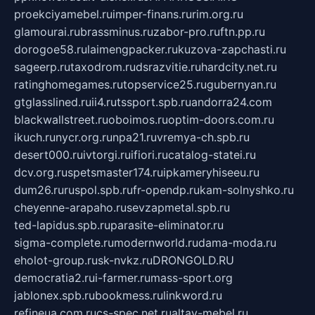
proekciyamebel.ru
imper-finans.ru
rim.org.ru
glamourai.ru
brassminus.ru
zabor-pro.ru
ftn.pp.ru
dorogoe58.ru
laimengpacker.ru
kuzova-zapchasti.ru
sageerp.ru
taxodrom.ru
dsrazvitie.ru
hardcity.net.ru
ratinghomegames.ru
topservice25.ru
gubernyan.ru
gtglasslined.ru
ii4.ru
tssport.spb.ru
andorra24.com
blackwallstreet.ru
oboimos.ru
optim-doors.com.ru
ikuch.ru
nycr.org.ru
npa21.ru
vremya-ch.spb.ru
desert000.ru
ivtorgi.ru
ifiori.ru
catalog-statei.ru
dcv.org.ru
spetsmaster174.ru
ipkameryhiseeu.ru
dum26.ru
ruspol.spb.ru
fr-opendp.ru
kam-solnyshko.ru
cheyenne-arapaho.ru
sevzapmetal.spb.ru
ted-lapidus.spb.ru
parasite-eliminator.ru
sigma-complete.ru
modernworld.ru
dama-moda.ru
eholot-group.ru
sk-nvkz.ru
DRONGOLD.RU
democratia2.ru
i-farmer.ru
mass-sport.org
jablonex.spb.ru
bookmess.ru
linkword.ru
refineua.com.ru
cs-spec.net.ru
altay-mebel.ru