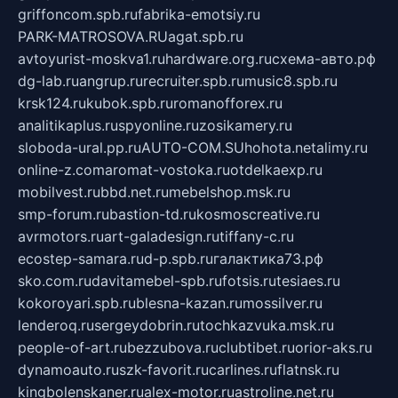
griffoncom.spb.ru
fabrika-emotsiy.ru
PARK-MATROSOVA.RU
agat.spb.ru
avtoyurist-moskva1.ru
hardware.org.ru
схема-авто.рф
dg-lab.ru
angrup.ru
recruiter.spb.ru
music8.spb.ru
krsk124.ru
kubok.spb.ru
romanofforex.ru
analitikaplus.ru
spyonline.ru
zosikamery.ru
sloboda-ural.pp.ru
AUTO-COM.SU
hohota.net
alimy.ru
online-z.com
aromat-vostoka.ru
otdelkaexp.ru
mobilvest.ru
bbd.net.ru
mebelshop.msk.ru
smp-forum.ru
bastion-td.ru
kosmoscreative.ru
avrmotors.ru
art-galadesign.ru
tiffany-c.ru
ecostep-samara.ru
d-p.spb.ru
галактика73.рф
sko.com.ru
davitamebel-spb.ru
fotsis.ru
tesiaes.ru
kokoroyari.spb.ru
blesna-kazan.ru
mossilver.ru
lenderoq.ru
sergeydobrin.ru
tochkazvuka.msk.ru
people-of-art.ru
bezzubova.ru
clubtibet.ru
orior-aks.ru
dynamoauto.ru
szk-favorit.ru
carlines.ru
flatnsk.ru
kingbolenskaner.ru
alex-motor.ru
astroline.net.ru