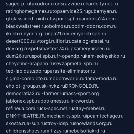
sageerp.ru
taxodrom.ru
dsrazvitie.ru
hardcity.net.ru
ratinghomegames.ru
topservice25.ru
gubernyan.ru
gtglasslined.ru
ii4.ru
tssport.spb.ru
andorra24.com
blackwallstreet.ru
oboimos.ru
optim-doors.com.ru
ikuch.ru
nycr.org.ru
npa21.ru
vremya-ch.spb.ru
desert000.ru
ivtorgi.ru
ifiori.ru
catalog-statei.ru
dcv.org.ru
spetsmaster174.ru
ipkameryhiseeu.ru
dum26.ru
ruspol.spb.ru
fr-opendp.ru
kam-solnyshko.ru
cheyenne-arapaho.ru
sevzapmetal.spb.ru
ted-lapidus.spb.ru
parasite-eliminator.ru
sigma-complete.ru
modernworld.ru
dama-moda.ru
eholot-group.ru
sk-nvkz.ru
DRONGOLD.RU
democratia2.ru
i-farmer.ru
mass-sport.org
jablonex.spb.ru
bookmess.ru
linkword.ru
refineua.com.ru
cs-spec.net.ru
altay-mebel.ru
DNK-THEATRE.RU
mechaniks.spb.ru
ipcamtechage.ru
skosta.ru
a-sun.ru
stroy-ldsp.ru
snowlands.org.ru
childrensshoes.ru
mrlizzy.ru
mebelsofiakrd.ru