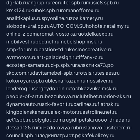
dg-lab.ru
angrup.ru
recruiter.spb.ru
music8.spb.ru
krsk124.ru
kubok.spb.ru
romanofforex.ru
analitikaplus.ru
spyonline.ru
zosikamery.ru
sloboda-ural.pp.ru
AUTO-COM.SU
hohota.net
alimy.ru
online-z.com
aromat-vostoka.ru
otdelkaexp.ru
mobilvest.ru
bbd.net.ru
mebelshop.msk.ru
smp-forum.ru
bastion-td.ru
kosmoscreative.ru
avrmotors.ru
art-galadesign.ru
tiffany-c.ru
ecostep-samara.ru
d-p.spb.ru
галактика73.рф
sko.com.ru
davitamebel-spb.ru
fotsis.ru
tesiaes.ru
kokoroyari.spb.ru
blesna-kazan.ru
mossilver.ru
lenderoq.ru
sergeydobrin.ru
tochkazvuka.msk.ru
people-of-art.ru
bezzubova.ru
clubtibet.ru
orior-aks.ru
dynamoauto.ru
szk-favorit.ru
carlines.ru
flatnsk.ru
kingbolenskaner.ru
alex-motor.ru
astroline.net.ru
act1.spb.ru
polyglot.com.ru
gidlipetsk.ru
ooo-driada.ru
detsad125.ru
mir-zdoroviya.ru
bruslanovo.ru
siterem.ru
council.spb.ru
лодкипатриот.рф
kafekolizey.ru