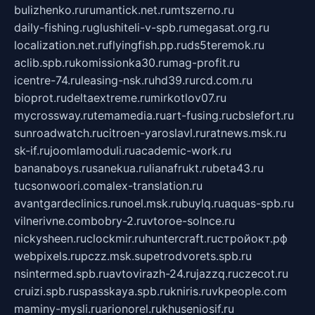
bulizhenko.ru
rumantick.net.ru
mtszerno.ru
daily-fishing.ru
glushiteli-v-spb.ru
megasat.org.ru
localization.net.ru
flyingfish.pp.ru
ds5teremok.ru
aclib.spb.ru
komissionka30.ru
mag-profit.ru
icentre-74.ru
leasing-nsk.ru
hd39.ru
rcd.com.ru
bioprot.ru
deltaextreme.ru
mirkotlov07.ru
mycrossway.ru
temamedia.ru
art-fusing.ru
cbslefort.ru
sunroadwatch.ru
citroen-yaroslavl.ru
ratnews.msk.ru
sk-if.ru
joomlamoduli.ru
academic-work.ru
bananaboys.ru
sanekua.ru
lianafrukt.ru
beta43.ru
tucsonwoori.com
alex-translation.ru
avantgardeclinics.ru
noel.msk.ru
buylq.ru
aquas-spb.ru
vilnerivne.com
bobry-2.ru
vtoroe-solnce.ru
nickysheen.ru
clockmir.ru
huntercraft.ru
стройокт.рф
webpixels.ru
pczz.msk.su
petrodvorets.spb.ru
nsintermed.spb.ru
avtovirazh-24.ru
jazzq.ru
czecot.ru
cruizi.spb.ru
spasskaya.spb.ru
kniris.ru
vkpeople.com
maminy-mysli.ru
arionorel.ru
khuseniosif.ru