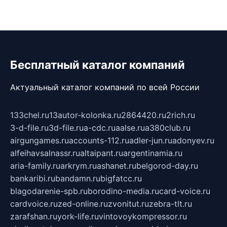
Бесплатный каталог компаний
Актуальный каталог компаний по всей России
133chel.ru
13autor-kolonka.ru
2864420.ru
2rich.ru
3-d-file.ru
3d-file.ru
a-cdc.ru
aalse.ru
a380club.ru
airgungames.ru
accounts-112.ru
adler-jun.ru
adonyev.ru
alfeihavsalnassr.ru
altaipant.ru
argentinamia.ru
aria-family.ru
arkrym.ru
ashanet.ru
belgorod-day.ru
bankaribi.ru
bandamn.ru
bigfatcc.ru
blagodarenie-spb.ru
borodino-media.ru
card-voice.ru
cardvoice.ru
zed-online.ru
zvonitut.ru
zebra-tlt.ru
zarafshan.ru
york-life.ru
vintovoykompressor.ru