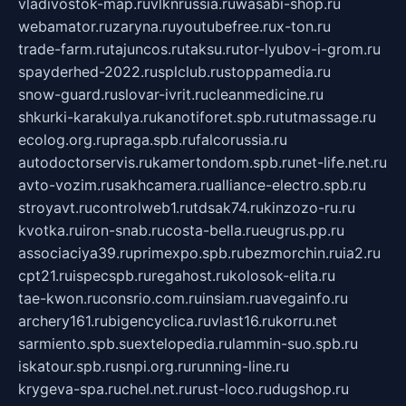
vladivostok-map.ru
vlknrussia.ru
wasabi-shop.ru
webamator.ru
zaryna.ru
youtubefree.ru
x-ton.ru
trade-farm.ru
tajuncos.ru
taksu.ru
tor-lyubov-i-grom.ru
spayderhed-2022.ru
splclub.ru
stoppamedia.ru
snow-guard.ru
slovar-ivrit.ru
cleanmedicine.ru
shkurki-karakulya.ru
kanotiforet.spb.ru
tutmassage.ru
ecolog.org.ru
praga.spb.ru
falcorussia.ru
autodoctorservis.ru
kamertondom.spb.ru
net-life.net.ru
avto-vozim.ru
sakhcamera.ru
alliance-electro.spb.ru
stroyavt.ru
controlweb1.ru
tdsak74.ru
kinzozo-ru.ru
kvotka.ru
iron-snab.ru
costa-bella.ru
eugrus.pp.ru
associaciya39.ru
primexpo.spb.ru
bezmorchin.ru
ia2.ru
cpt21.ru
ispecspb.ru
regahost.ru
kolosok-elita.ru
tae-kwon.ru
consrio.com.ru
insiam.ru
avegainfo.ru
archery161.ru
bigencyclica.ru
vlast16.ru
korru.net
sarmiento.spb.su
extelopedia.ru
lammin-suo.spb.ru
iskatour.spb.ru
snpi.org.ru
running-line.ru
krygeva-spa.ru
chel.net.ru
rust-loco.ru
dugshop.ru