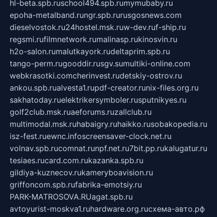
hl-beta.spb.ru
school494.spb.ru
mymubaby.ru
epoha-metalband.ru
ngr.spb.ru
rusgosnews.com
dieselvostok.ru
24hostel.msk.ru
w-dev.ru
f-ship.ru
regsmi.ru
filmnetwork.ru
malinasp.ru
kinosvin.ru
h2o-salon.ru
malutkayork.ru
deltaprim.spb.ru
tango-perm.ru
gooddir.ru
sgv.su
multiki-online.com
webkrasotki.com
cherinvest.ru
detskiy-ostrov.ru
ankou.spb.ru
alvesta1.ru
pdf-creator.ru
nix-files.org.ru
sakhatoday.ru
elektrikersymboler.ru
sputnikyes.ru
golf2club.msk.ru
aeforums.ru
zallclub.ru
multimodal.msk.ru
habaigry.ru
haikko.ru
sobakopedia.ru
isz-fest.ru
ewnc.info
screensaver-clock.net.ru
volnav.spb.ru
comnat.ru
npf.net.ru
7bit.pp.ru
kalugatur.ru
tesiaes.ru
card.com.ru
kazanka.spb.ru
gildiya-kuznecov.ru
kameryboavision.ru
griffoncom.spb.ru
fabrika-emotsiy.ru
PARK-MATROSOVA.RU
agat.spb.ru
avtoyurist-moskva1.ru
hardware.org.ru
схема-авто.рф