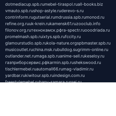
dotmediacup.spb.ru
mebel-tiraspol.ru
all-books.biz
vmauto.spb.ru
shop-astyle.ru
derevo-s.ru
contrinform.ru
gutserial.ru
mdrussia.spb.ru
monod.ru
refine.org.ru
uk-krein.ru
kamensk61.ru
zooclub.info
filonov.org.ru
технокамск.рф
ra-spectr.ru
ooodriada.ru
promelmash.spb.ru
ixtys.spb.ru
fccity.ru
glamourstudio.spb.ru
kola-nature.org
spbmaster.spb.ru
musicoutlet.ru
china.msk.ru
bulldog.su
grimm-online.ru
outlander.net.ru
maga.spb.ru
anime-sell.ru
keseloy.ru
газприборсервис.рф
karmin.spb.ru
shekswood.ru
tischlermebel.ru
automall66.ru
mag-vladimir.ru
yardbar.ru
kiwitour.spb.ru
indesign.com.ru
freestylemebel.ru
bany-samara.ru
rsei.ru
naidisvoyput.ru
mgsn-invest.ru
ipkamerasannce.ru
alicante-house.ru
ibelka74.ru
cozyhouse.info
vlkargalev-studio.ru
700mb.ru
figura-ufa.ru
alina-live.ru
belarusiannews.ru
womenknow.ru
dos-vniimk.ru
sega.net.ru
dv.net.ru
phenomenonsofhistory.com