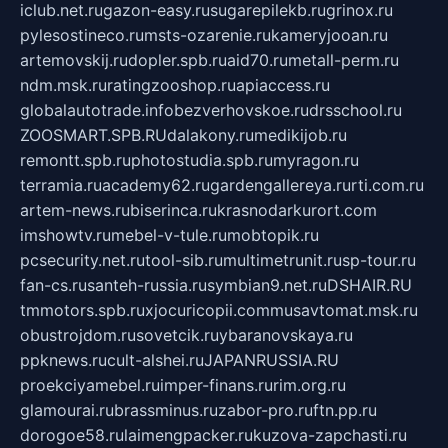
iclub.net.ru
gazon-easy.ru
sugarepilekb.ru
grinox.ru
pylesostineco.ru
msts-ozarenie.ru
kameryjooan.ru
artemovskij.ru
dopler.spb.ru
aid70.ru
metall-perm.ru
ndm.msk.ru
ratingzooshop.ru
apiaccess.ru
globalautotrade.info
bezverhovskoe.ru
drsschool.ru
ZOOSMART.SPB.RU
dalakony.ru
medikijob.ru
remontt.spb.ru
photostudia.spb.ru
myragon.ru
terramia.ru
academy62.ru
gardengallereya.ru
rti.com.ru
artem-news.ru
biserinca.ru
krasnodarkurort.com
imshowtv.ru
mebel-v-tule.ru
mobtopik.ru
pcsecurity.net.ru
tool-sib.ru
multimetrunit.ru
sp-tour.ru
fan-cs.ru
santeh-russia.ru
symbian9.net.ru
DSHAIR.RU
tmmotors.spb.ru
xjocuricopii.com
musavtomat.msk.ru
obustrojdom.ru
sovetcik.ru
ybaranovskaya.ru
ppknews.ru
cult-alshei.ru
JAPANRUSSIA.RU
proekciyamebel.ru
imper-finans.ru
rim.org.ru
glamourai.ru
brassminus.ru
zabor-pro.ru
ftn.pp.ru
dorogoe58.ru
laimengpacker.ru
kuzova-zapchasti.ru