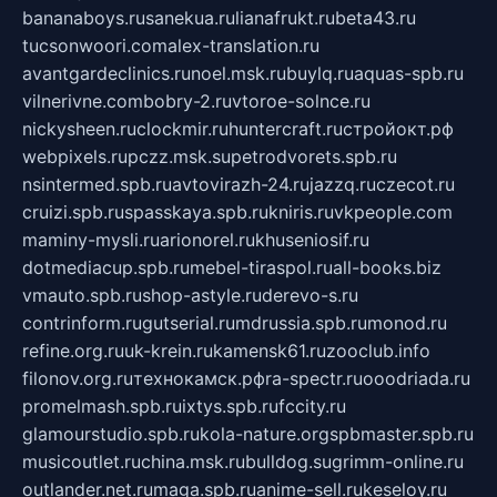
bananaboys.ru
sanekua.ru
lianafrukt.ru
beta43.ru
tucsonwoori.com
alex-translation.ru
avantgardeclinics.ru
noel.msk.ru
buylq.ru
aquas-spb.ru
vilnerivne.com
bobry-2.ru
vtoroe-solnce.ru
nickysheen.ru
clockmir.ru
huntercraft.ru
стройокт.рф
webpixels.ru
pczz.msk.su
petrodvorets.spb.ru
nsintermed.spb.ru
avtovirazh-24.ru
jazzq.ru
czecot.ru
cruizi.spb.ru
spasskaya.spb.ru
kniris.ru
vkpeople.com
maminy-mysli.ru
arionorel.ru
khuseniosif.ru
dotmediacup.spb.ru
mebel-tiraspol.ru
all-books.biz
vmauto.spb.ru
shop-astyle.ru
derevo-s.ru
contrinform.ru
gutserial.ru
mdrussia.spb.ru
monod.ru
refine.org.ru
uk-krein.ru
kamensk61.ru
zooclub.info
filonov.org.ru
технокамск.рф
ra-spectr.ru
ooodriada.ru
promelmash.spb.ru
ixtys.spb.ru
fccity.ru
glamourstudio.spb.ru
kola-nature.org
spbmaster.spb.ru
musicoutlet.ru
china.msk.ru
bulldog.su
grimm-online.ru
outlander.net.ru
maga.spb.ru
anime-sell.ru
keseloy.ru