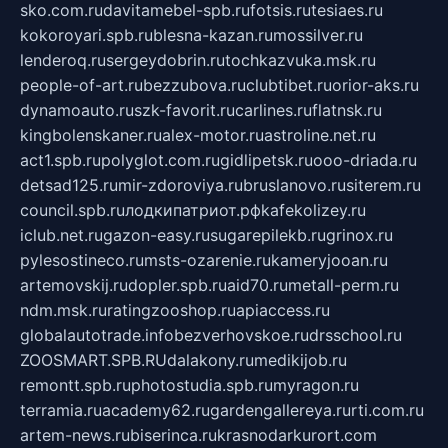
sko.com.ru
davitamebel-spb.ru
fotsis.ru
tesiaes.ru
kokoroyari.spb.ru
blesna-kazan.ru
mossilver.ru
lenderoq.ru
sergeydobrin.ru
tochkazvuka.msk.ru
people-of-art.ru
bezzubova.ru
clubtibet.ru
orior-aks.ru
dynamoauto.ru
szk-favorit.ru
carlines.ru
flatnsk.ru
kingbolenskaner.ru
alex-motor.ru
astroline.net.ru
act1.spb.ru
polyglot.com.ru
gidlipetsk.ru
ooo-driada.ru
detsad125.ru
mir-zdoroviya.ru
bruslanovo.ru
siterem.ru
council.spb.ru
лодкипатриот.рф
kafekolizey.ru
iclub.net.ru
gazon-easy.ru
sugarepilekb.ru
grinox.ru
pylesostineco.ru
msts-ozarenie.ru
kameryjooan.ru
artemovskij.ru
dopler.spb.ru
aid70.ru
metall-perm.ru
ndm.msk.ru
ratingzooshop.ru
apiaccess.ru
globalautotrade.info
bezverhovskoe.ru
drsschool.ru
ZOOSMART.SPB.RU
dalakony.ru
medikijob.ru
remontt.spb.ru
photostudia.spb.ru
myragon.ru
terramia.ru
academy62.ru
gardengallereya.ru
rti.com.ru
artem-news.ru
biserinca.ru
krasnodarkurort.com