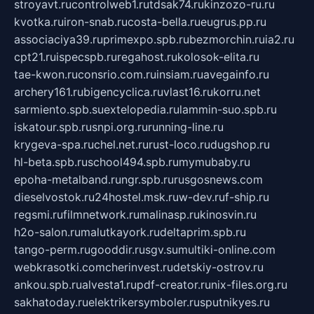
stroyavt.ru
controlweb1.ru
tdsak74.ru
kinzozo-ru.ru
kvotka.ru
iron-snab.ru
costa-bella.ru
eugrus.pp.ru
associaciya39.ru
primexpo.spb.ru
bezmorchin.ru
ia2.ru
cpt21.ru
ispecspb.ru
regahost.ru
kolosok-elita.ru
tae-kwon.ru
consrio.com.ru
insiam.ru
avegainfo.ru
archery161.ru
bigencyclica.ru
vlast16.ru
korru.net
sarmiento.spb.su
extelopedia.ru
lammin-suo.spb.ru
iskatour.spb.ru
snpi.org.ru
running-line.ru
krygeva-spa.ru
chel.net.ru
rust-loco.ru
dugshop.ru
hl-beta.spb.ru
school494.spb.ru
mymubaby.ru
epoha-metalband.ru
ngr.spb.ru
rusgosnews.com
dieselvostok.ru
24hostel.msk.ru
w-dev.ru
f-ship.ru
regsmi.ru
filmnetwork.ru
malinasp.ru
kinosvin.ru
h2o-salon.ru
malutkayork.ru
deltaprim.spb.ru
tango-perm.ru
gooddir.ru
sgv.su
multiki-online.com
webkrasotki.com
cherinvest.ru
detskiy-ostrov.ru
ankou.spb.ru
alvesta1.ru
pdf-creator.ru
nix-files.org.ru
sakhatoday.ru
elektrikersymboler.ru
sputnikyes.ru