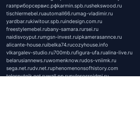
газприборсервис.рф
karmin.spb.ru
shekswood.ru
tischlermebel.ru
automall66.ru
mag-vladimir.ru
yardbar.ru
kiwitour.spb.ru
indesign.com.ru
freestylemebel.ru
bany-samara.ru
rsei.ru
naidisvoyput.ru
mgsn-invest.ru
ipkamerasannce.ru
alicante-house.ru
ibelka74.ru
cozyhouse.info
vlkargalev-studio.ru
700mb.ru
figura-ufa.ru
alina-live.ru
belarusiannews.ru
womenknow.ru
dos-vniimk.ru
sega.net.ru
dv.net.ru
phenomenonsofhistory.com
telesputnik.net.ru
wall.pp.ru
pylesosroidmi.ru
gtc-clan.ru
cligs.ru
bibikazap.ru
popova.org.ru
netwhistler.spb.ru
bellvil.ru
bonzon.ru
iss-vladik.ru
defiparis.net.ru
las-gryzas.ru
amku.ru
electednews.spb.ru
feather.org.ru
spar72.ru
tankiigri.ru
dominus.com.ru
ibtree.ru
sanykool.pp.ru
unixlib.org.ru
menatep.spb.ru
gartenterrassen.ru
printeka.ru
skvozilka.com.ru
parkovka-pub.ru
lovemobi.ru
art-ru.ru
emulatorz.com.ru
alucomp.com.ru
tatforum.com.ru