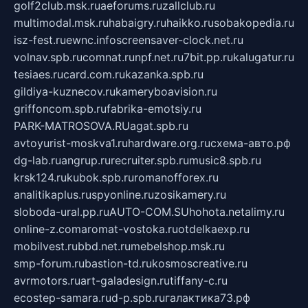
golf2club.msk.ru
aeforums.ru
zallclub.ru
multimodal.msk.ru
habaigry.ru
haikko.ru
sobakopedia.ru
isz-fest.ru
ewnc.info
screensaver-clock.net.ru
volnav.spb.ru
comnat.ru
npf.net.ru
7bit.pp.ru
kalugatur.ru
tesiaes.ru
card.com.ru
kazanka.spb.ru
gildiya-kuznecov.ru
kameryboavision.ru
griffoncom.spb.ru
fabrika-emotsiy.ru
PARK-MATROSOVA.RU
agat.spb.ru
avtoyurist-moskva1.ru
hardware.org.ru
схема-авто.рф
dg-lab.ru
angrup.ru
recruiter.spb.ru
music8.spb.ru
krsk124.ru
kubok.spb.ru
romanofforex.ru
analitikaplus.ru
spyonline.ru
zosikamery.ru
sloboda-ural.pp.ru
AUTO-COM.SU
hohota.net
alimy.ru
online-z.com
aromat-vostoka.ru
otdelkaexp.ru
mobilvest.ru
bbd.net.ru
mebelshop.msk.ru
smp-forum.ru
bastion-td.ru
kosmoscreative.ru
avrmotors.ru
art-galadesign.ru
tiffany-c.ru
ecostep-samara.ru
d-p.spb.ru
галактика73.рф