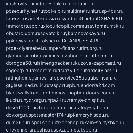
imshowtv.ru
mebel-v-tule.ru
mobtopik.ru
pcsecurity.net.ru
tool-sib.ru
multimetrunit.ru
sp-tour.ru
fan-cs.ru
santeh-russia.ru
symbian9.net.ru
DSHAIR.RU
tmmotors.spb.ru
xjocuricopii.com
musavtomat.msk.ru
obustrojdom.ru
sovetcik.ru
ybaranovskaya.ru
ppknews.ru
cult-alshei.ru
JAPANRUSSIA.RU
proekciyamebel.ru
imper-finans.ru
rim.org.ru
glamourai.ru
brassminus.ru
zabor-pro.ru
ftn.pp.ru
dorogoe58.ru
laimengpacker.ru
kuzova-zapchasti.ru
sageerp.ru
taxodrom.ru
dsrazvitie.ru
hardcity.net.ru
ratinghomegames.ru
topservice25.ru
gubernyan.ru
gtglasslined.ru
ii4.ru
tssport.spb.ru
andorra24.com
blackwallstreet.ru
oboimos.ru
optim-doors.com.ru
ikuch.ru
nycr.org.ru
npa21.ru
vremya-ch.spb.ru
desert000.ru
ivtorgi.ru
ifiori.ru
catalog-statei.ru
dcv.org.ru
spetsmaster174.ru
ipkameryhiseeu.ru
dum26.ru
ruspol.spb.ru
fr-opendp.ru
kam-solnyshko.ru
cheyenne-arapaho.ru
sevzapmetal.spb.ru