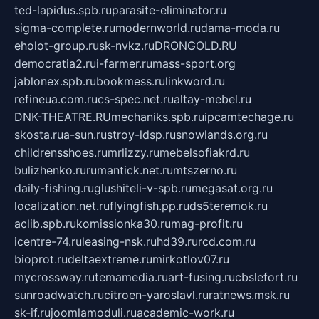
ted-lapidus.spb.ru
parasite-eliminator.ru
sigma-complete.ru
modernworld.ru
dama-moda.ru
eholot-group.ru
sk-nvkz.ru
DRONGOLD.RU
democratia2.ru
i-farmer.ru
mass-sport.org
jablonex.spb.ru
bookmess.ru
linkword.ru
refineua.com.ru
cs-spec.net.ru
altay-mebel.ru
DNK-THEATRE.RU
mechaniks.spb.ru
ipcamtechage.ru
skosta.ru
a-sun.ru
stroy-ldsp.ru
snowlands.org.ru
childrensshoes.ru
mrlizzy.ru
mebelsofiakrd.ru
bulizhenko.ru
rumantick.net.ru
mtszerno.ru
daily-fishing.ru
glushiteli-v-spb.ru
megasat.org.ru
localization.net.ru
flyingfish.pp.ru
ds5teremok.ru
aclib.spb.ru
komissionka30.ru
mag-profit.ru
icentre-74.ru
leasing-nsk.ru
hd39.ru
rcd.com.ru
bioprot.ru
deltaextreme.ru
mirkotlov07.ru
mycrossway.ru
temamedia.ru
art-fusing.ru
cbslefort.ru
sunroadwatch.ru
citroen-yaroslavl.ru
ratnews.msk.ru
sk-if.ru
joomlamoduli.ru
academic-work.ru