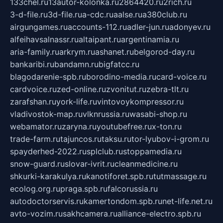
133chel.ru
13autor-kolonka.ru
2864420.ru
2rich.ru
3-d-file.ru
3d-file.ru
a-cdc.ru
aalse.ru
a380club.ru
airgungames.ru
accounts-112.ru
adler-jun.ru
adonyev.ru
alfeihavsalnassr.ru
altaipant.ru
argentinamia.ru
aria-family.ru
arkrym.ru
ashanet.ru
belgorod-day.ru
bankaribi.ru
bandamn.ru
bigfatcc.ru
blagodarenie-spb.ru
borodino-media.ru
card-voice.ru
cardvoice.ru
zed-online.ru
zvonitut.ru
zebra-tlt.ru
zarafshan.ru
york-life.ru
vintovoykompressor.ru
vladivostok-map.ru
vlknrussia.ru
wasabi-shop.ru
webamator.ru
zaryna.ru
youtubefree.ru
x-ton.ru
trade-farm.ru
tajuncos.ru
taksu.ru
tor-lyubov-i-grom.ru
spayderhed-2022.ru
splclub.ru
stoppamedia.ru
snow-guard.ru
slovar-ivrit.ru
cleanmedicine.ru
shkurki-karakulya.ru
kanotiforet.spb.ru
tutmassage.ru
ecolog.org.ru
praga.spb.ru
falcorussia.ru
autodoctorservis.ru
kamertondom.spb.ru
net-life.net.ru
avto-vozim.ru
sakhcamera.ru
alliance-electro.spb.ru