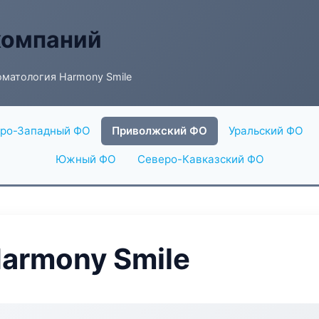
компаний
оматология Harmony Smile
ро-Западный ФО
Приволжский ФО
Уральский ФО
Южный ФО
Северо-Кавказский ФО
armony Smile