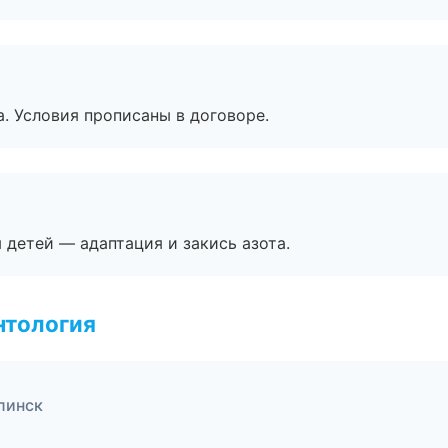
. Условия прописаны в договоре.
я детей — адаптация и закись азота.
нтология
линск