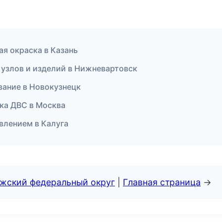
ая окраска в Казань
 узлов и изделий в Нижневартовск
вание в Новокузнецк
ика ДВС в Москва
авлением в Калуга
лжский федеральный округ
|
Главная страница
→