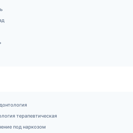
мь
ад
ь
одонтология
ология терапевтическая
чение под наркозом