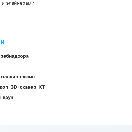
 и элайнерами
и
ми
требнадзора
 планирование
оп, 3D-сканер, КТ
ы наук