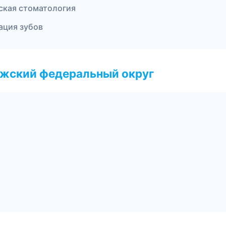
еская стоматология
ация зубов
лжский федеральный округ