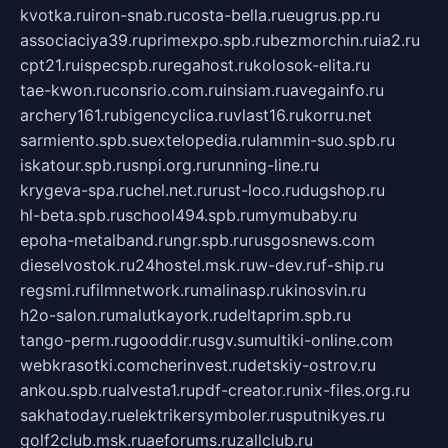
kvotka.ru
iron-snab.ru
costa-bella.ru
eugrus.pp.ru
associaciya39.ru
primexpo.spb.ru
bezmorchin.ru
ia2.ru
cpt21.ru
ispecspb.ru
regahost.ru
kolosok-elita.ru
tae-kwon.ru
consrio.com.ru
insiam.ru
avegainfo.ru
archery161.ru
bigencyclica.ru
vlast16.ru
korru.net
sarmiento.spb.su
extelopedia.ru
lammin-suo.spb.ru
iskatour.spb.ru
snpi.org.ru
running-line.ru
krygeva-spa.ru
chel.net.ru
rust-loco.ru
dugshop.ru
hl-beta.spb.ru
school494.spb.ru
mymubaby.ru
epoha-metalband.ru
ngr.spb.ru
rusgosnews.com
dieselvostok.ru
24hostel.msk.ru
w-dev.ru
f-ship.ru
regsmi.ru
filmnetwork.ru
malinasp.ru
kinosvin.ru
h2o-salon.ru
malutkayork.ru
deltaprim.spb.ru
tango-perm.ru
gooddir.ru
sgv.su
multiki-online.com
webkrasotki.com
cherinvest.ru
detskiy-ostrov.ru
ankou.spb.ru
alvesta1.ru
pdf-creator.ru
nix-files.org.ru
sakhatoday.ru
elektrikersymboler.ru
sputnikyes.ru
golf2club.msk.ru
aeforums.ru
zallclub.ru