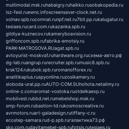
multimodal.msk.ru
habaigry.ru
haikko.ru
sobakopedia.ru
isz-fest.ru
ewnc.info
screensaver-clock.net.ru
volnav.spb.ru
comnat.ru
npf.net.ru
7bit.pp.ru
kalugatur.ru
tesiaes.ru
card.com.ru
kazanka.spb.ru
gildiya-kuznecov.ru
kameryboavision.ru
griffoncom.spb.ru
fabrika-emotsiy.ru
PARK-MATROSOVA.RU
agat.spb.ru
avtoyurist-moskva1.ru
hardware.org.ru
схема-авто.рф
dg-lab.ru
angrup.ru
recruiter.spb.ru
music8.spb.ru
krsk124.ru
kubok.spb.ru
romanofforex.ru
analitikaplus.ru
spyonline.ru
zosikamery.ru
sloboda-ural.pp.ru
AUTO-COM.SU
hohota.net
alimy.ru
online-z.com
aromat-vostoka.ru
otdelkaexp.ru
mobilvest.ru
bbd.net.ru
mebelshop.msk.ru
smp-forum.ru
bastion-td.ru
kosmoscreative.ru
avrmotors.ru
art-galadesign.ru
tiffany-c.ru
ecostep-samara.ru
d-p.spb.ru
галактика73.рф
sko.com.ru
davitamebel-spb.ru
fotsis.ru
tesiaes.ru