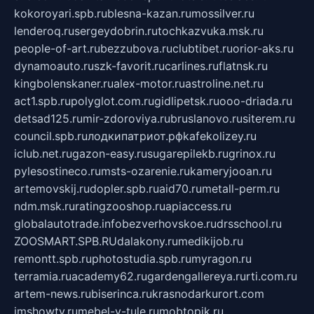
kokoroyari.spb.ru
blesna-kazan.ru
mossilver.ru
lenderoq.ru
sergeydobrin.ru
tochkazvuka.msk.ru
people-of-art.ru
bezzubova.ru
clubtibet.ru
orior-aks.ru
dynamoauto.ru
szk-favorit.ru
carlines.ru
flatnsk.ru
kingbolenskaner.ru
alex-motor.ru
astroline.net.ru
act1.spb.ru
polyglot.com.ru
gidlipetsk.ru
ooo-driada.ru
detsad125.ru
mir-zdoroviya.ru
bruslanovo.ru
siterem.ru
council.spb.ru
лодкипатриот.рф
kafekolizey.ru
iclub.net.ru
gazon-easy.ru
sugarepilekb.ru
grinox.ru
pylesostineco.ru
msts-ozarenie.ru
kameryjooan.ru
artemovskij.ru
dopler.spb.ru
aid70.ru
metall-perm.ru
ndm.msk.ru
ratingzooshop.ru
apiaccess.ru
globalautotrade.info
bezverhovskoe.ru
drsschool.ru
ZOOSMART.SPB.RU
dalakony.ru
medikijob.ru
remontt.spb.ru
photostudia.spb.ru
myragon.ru
terramia.ru
academy62.ru
gardengallereya.ru
rti.com.ru
artem-news.ru
biserinca.ru
krasnodarkurort.com
imshowtv.ru
mebel-v-tule.ru
mobtopik.ru