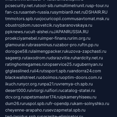
pcsecurity.net.ru
tool-sib.ru
multimetrunit.ru
sp-tour.ru
fan-cs.ru
santeh-russia.ru
symbian9.net.ru
DSHAIR.RU
tmmotors.spb.ru
xjocuricopii.com
musavtomat.msk.ru
obustrojdom.ru
sovetcik.ru
ybaranovskaya.ru
ppknews.ru
cult-alshei.ru
JAPANRUSSIA.RU
proekciyamebel.ru
imper-finans.ru
rim.org.ru
glamourai.ru
brassminus.ru
zabor-pro.ru
ftn.pp.ru
dorogoe58.ru
laimengpacker.ru
kuzova-zapchasti.ru
sageerp.ru
taxodrom.ru
dsrazvitie.ru
hardcity.net.ru
ratinghomegames.ru
topservice25.ru
gubernyan.ru
gtglasslined.ru
ii4.ru
tssport.spb.ru
andorra24.com
blackwallstreet.ru
oboimos.ru
optim-doors.com.ru
ikuch.ru
nycr.org.ru
npa21.ru
vremya-ch.spb.ru
desert000.ru
ivtorgi.ru
ifiori.ru
catalog-statei.ru
dcv.org.ru
spetsmaster174.ru
ipkameryhiseeu.ru
dum26.ru
ruspol.spb.ru
fr-opendp.ru
kam-solnyshko.ru
cheyenne-arapaho.ru
sevzapmetal.spb.ru
ted-lapidus.spb.ru
parasite-eliminator.ru