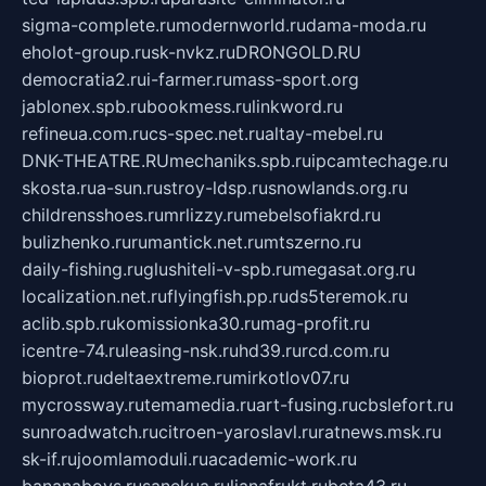
sigma-complete.ru
modernworld.ru
dama-moda.ru
eholot-group.ru
sk-nvkz.ru
DRONGOLD.RU
democratia2.ru
i-farmer.ru
mass-sport.org
jablonex.spb.ru
bookmess.ru
linkword.ru
refineua.com.ru
cs-spec.net.ru
altay-mebel.ru
DNK-THEATRE.RU
mechaniks.spb.ru
ipcamtechage.ru
skosta.ru
a-sun.ru
stroy-ldsp.ru
snowlands.org.ru
childrensshoes.ru
mrlizzy.ru
mebelsofiakrd.ru
bulizhenko.ru
rumantick.net.ru
mtszerno.ru
daily-fishing.ru
glushiteli-v-spb.ru
megasat.org.ru
localization.net.ru
flyingfish.pp.ru
ds5teremok.ru
aclib.spb.ru
komissionka30.ru
mag-profit.ru
icentre-74.ru
leasing-nsk.ru
hd39.ru
rcd.com.ru
bioprot.ru
deltaextreme.ru
mirkotlov07.ru
mycrossway.ru
temamedia.ru
art-fusing.ru
cbslefort.ru
sunroadwatch.ru
citroen-yaroslavl.ru
ratnews.msk.ru
sk-if.ru
joomlamoduli.ru
academic-work.ru