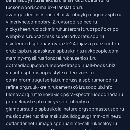
bananaboys.ru
sanekua.ru
lianafrukt.ru
beta43.ru
tucsonwoori.com
alex-translation.ru
avantgardeclinics.ru
noel.msk.ru
buylq.ru
aquas-spb.ru
vilnerivne.com
bobry-2.ru
vtoroe-solnce.ru
nickysheen.ru
clockmir.ru
huntercraft.ru
стройокт.рф
webpixels.ru
pczz.msk.su
petrodvorets.spb.ru
nsintermed.spb.ru
avtovirazh-24.ru
jazzq.ru
czecot.ru
cruizi.spb.ru
spasskaya.spb.ru
kniris.ru
vkpeople.com
maminy-mysli.ru
arionorel.ru
khuseniosif.ru
dotmediacup.spb.ru
mebel-tiraspol.ru
all-books.biz
vmauto.spb.ru
shop-astyle.ru
derevo-s.ru
contrinform.ru
gutserial.ru
mdrussia.spb.ru
monod.ru
refine.org.ru
uk-krein.ru
kamensk61.ru
zooclub.info
filonov.org.ru
технокамск.рф
ra-spectr.ru
ooodriada.ru
promelmash.spb.ru
ixtys.spb.ru
fccity.ru
glamourstudio.spb.ru
kola-nature.org
spbmaster.spb.ru
musicoutlet.ru
china.msk.ru
bulldog.su
grimm-online.ru
outlander.net.ru
maga.spb.ru
anime-sell.ru
keseloy.ru