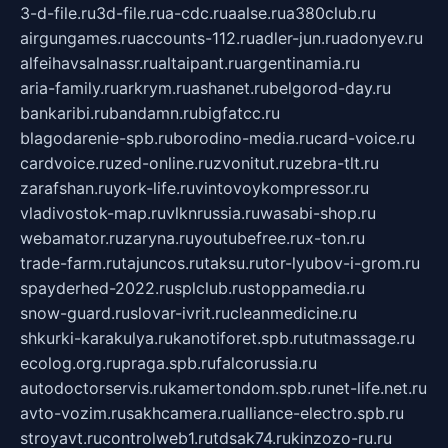
3-d-file.ru
3d-file.ru
a-cdc.ru
aalse.ru
a380club.ru
airgungames.ru
accounts-112.ru
adler-jun.ru
adonyev.ru
alfeihavsalnassr.ru
altaipant.ru
argentinamia.ru
aria-family.ru
arkrym.ru
ashanet.ru
belgorod-day.ru
bankaribi.ru
bandamn.ru
bigfatcc.ru
blagodarenie-spb.ru
borodino-media.ru
card-voice.ru
cardvoice.ru
zed-online.ru
zvonitut.ru
zebra-tlt.ru
zarafshan.ru
york-life.ru
vintovoykompressor.ru
vladivostok-map.ru
vlknrussia.ru
wasabi-shop.ru
webamator.ru
zaryna.ru
youtubefree.ru
x-ton.ru
trade-farm.ru
tajuncos.ru
taksu.ru
tor-lyubov-i-grom.ru
spayderhed-2022.ru
splclub.ru
stoppamedia.ru
snow-guard.ru
slovar-ivrit.ru
cleanmedicine.ru
shkurki-karakulya.ru
kanotiforet.spb.ru
tutmassage.ru
ecolog.org.ru
praga.spb.ru
falcorussia.ru
autodoctorservis.ru
kamertondom.spb.ru
net-life.net.ru
avto-vozim.ru
sakhcamera.ru
alliance-electro.spb.ru
stroyavt.ru
controlweb1.ru
tdsak74.ru
kinzozo-ru.ru