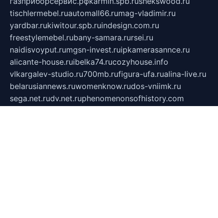
газприборсервис.рф
karmin.spb.ru
shekswood.ru
tischlermebel.ru
automall66.ru
mag-vladimir.ru
yardbar.ru
kiwitour.spb.ru
indesign.com.ru
freestylemebel.ru
bany-samara.ru
rsei.ru
naidisvoyput.ru
mgsn-invest.ru
ipkamerasannce.ru
alicante-house.ru
ibelka74.ru
cozyhouse.info
vlkargalev-studio.ru
700mb.ru
figura-ufa.ru
alina-live.ru
belarusiannews.ru
womenknow.ru
dos-vniimk.ru
sega.net.ru
dv.net.ru
phenomenonsofhistory.com
telesputnik.net.ru
wall.pp.ru
pylesosroidmi.ru
gtc-clan.ru
cligs.ru
bibikazap.ru
popova.org.ru
netwhistler.spb.ru
bellvil.ru
bonzon.ru
iss-vladik.ru
defiparis.net.ru
las-gryzas.ru
amku.ru
electednews.spb.ru
feather.org.ru
spar72.ru
tankiigri.ru
dominus.com.ru
ibtree.ru
sanykool.pp.ru
unixlib.org.ru
menatep.spb.ru
gartenterrassen.ru
printeka.ru
skvozilka.com.ru
parkovka-pub.ru
lovemobi.ru
art-ru.ru
emulatorz.com.ru
alucomp.com.ru
tatforum.com.ru