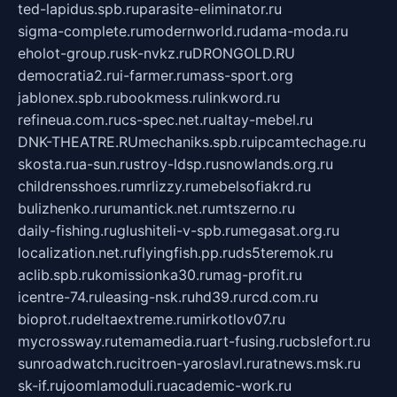
ted-lapidus.spb.ru
parasite-eliminator.ru
sigma-complete.ru
modernworld.ru
dama-moda.ru
eholot-group.ru
sk-nvkz.ru
DRONGOLD.RU
democratia2.ru
i-farmer.ru
mass-sport.org
jablonex.spb.ru
bookmess.ru
linkword.ru
refineua.com.ru
cs-spec.net.ru
altay-mebel.ru
DNK-THEATRE.RU
mechaniks.spb.ru
ipcamtechage.ru
skosta.ru
a-sun.ru
stroy-ldsp.ru
snowlands.org.ru
childrensshoes.ru
mrlizzy.ru
mebelsofiakrd.ru
bulizhenko.ru
rumantick.net.ru
mtszerno.ru
daily-fishing.ru
glushiteli-v-spb.ru
megasat.org.ru
localization.net.ru
flyingfish.pp.ru
ds5teremok.ru
aclib.spb.ru
komissionka30.ru
mag-profit.ru
icentre-74.ru
leasing-nsk.ru
hd39.ru
rcd.com.ru
bioprot.ru
deltaextreme.ru
mirkotlov07.ru
mycrossway.ru
temamedia.ru
art-fusing.ru
cbslefort.ru
sunroadwatch.ru
citroen-yaroslavl.ru
ratnews.msk.ru
sk-if.ru
joomlamoduli.ru
academic-work.ru