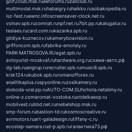
golf2club.msk.ru
aeforums.ru
zallclub.ru
multimodal.msk.ru
habaigry.ru
haikko.ru
sobakopedia.ru
isz-fest.ru
ewnc.info
screensaver-clock.net.ru
volnav.spb.ru
comnat.ru
npf.net.ru
7bit.pp.ru
kalugatur.ru
tesiaes.ru
card.com.ru
kazanka.spb.ru
gildiya-kuznecov.ru
kameryboavision.ru
griffoncom.spb.ru
fabrika-emotsiy.ru
PARK-MATROSOVA.RU
agat.spb.ru
avtoyurist-moskva1.ru
hardware.org.ru
схема-авто.рф
dg-lab.ru
angrup.ru
recruiter.spb.ru
music8.spb.ru
krsk124.ru
kubok.spb.ru
romanofforex.ru
analitikaplus.ru
spyonline.ru
zosikamery.ru
sloboda-ural.pp.ru
AUTO-COM.SU
hohota.net
alimy.ru
online-z.com
aromat-vostoka.ru
otdelkaexp.ru
mobilvest.ru
bbd.net.ru
mebelshop.msk.ru
smp-forum.ru
bastion-td.ru
kosmoscreative.ru
avrmotors.ru
art-galadesign.ru
tiffany-c.ru
ecostep-samara.ru
d-p.spb.ru
галактика73.рф