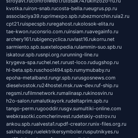
stroyavt.ru
controlweb1.ru
tdsak74.ru
kinzozo-ru.ru
kvotka.ru
iron-snab.ru
costa-bella.ru
eugrus.pp.ru
associaciya39.ru
primexpo.spb.ru
bezmorchin.ru
ia2.ru
cpt21.ru
ispecspb.ru
regahost.ru
kolosok-elita.ru
tae-kwon.ru
consrio.com.ru
insiam.ru
avegainfo.ru
archery161.ru
bigencyclica.ru
vlast16.ru
korru.net
sarmiento.spb.su
extelopedia.ru
lammin-suo.spb.ru
iskatour.spb.ru
snpi.org.ru
running-line.ru
krygeva-spa.ru
chel.net.ru
rust-loco.ru
dugshop.ru
hl-beta.spb.ru
school494.spb.ru
mymubaby.ru
epoha-metalband.ru
ngr.spb.ru
rusgosnews.com
dieselvostok.ru
24hostel.msk.ru
w-dev.ru
f-ship.ru
regsmi.ru
filmnetwork.ru
malinasp.ru
kinosvin.ru
h2o-salon.ru
malutkayork.ru
deltaprim.spb.ru
tango-perm.ru
gooddir.ru
sgv.su
multiki-online.com
webkrasotki.com
cherinvest.ru
detskiy-ostrov.ru
ankou.spb.ru
alvesta1.ru
pdf-creator.ru
nix-files.org.ru
sakhatoday.ru
elektrikersymboler.ru
sputnikyes.ru