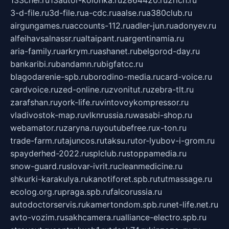
3-d-file.ru
3d-file.ru
a-cdc.ru
aalse.ru
a380club.ru
airgungames.ru
accounts-112.ru
adler-jun.ru
adonyev.ru
alfeihavsalnassr.ru
altaipant.ru
argentinamia.ru
aria-family.ru
arkrym.ru
ashanet.ru
belgorod-day.ru
bankaribi.ru
bandamn.ru
bigfatcc.ru
blagodarenie-spb.ru
borodino-media.ru
card-voice.ru
cardvoice.ru
zed-online.ru
zvonitut.ru
zebra-tlt.ru
zarafshan.ru
york-life.ru
vintovoykompressor.ru
vladivostok-map.ru
vlknrussia.ru
wasabi-shop.ru
webamator.ru
zaryna.ru
youtubefree.ru
x-ton.ru
trade-farm.ru
tajuncos.ru
taksu.ru
tor-lyubov-i-grom.ru
spayderhed-2022.ru
splclub.ru
stoppamedia.ru
snow-guard.ru
slovar-ivrit.ru
cleanmedicine.ru
shkurki-karakulya.ru
kanotiforet.spb.ru
tutmassage.ru
ecolog.org.ru
praga.spb.ru
falcorussia.ru
autodoctorservis.ru
kamertondom.spb.ru
net-life.net.ru
avto-vozim.ru
sakhcamera.ru
alliance-electro.spb.ru