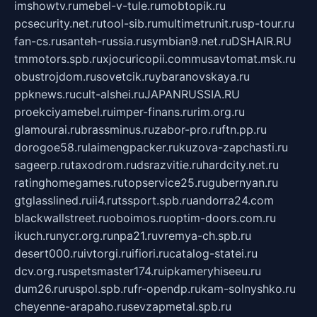
imshowtv.ru
mebel-v-tule.ru
mobtopik.ru
pcsecurity.net.ru
tool-sib.ru
multimetrunit.ru
sp-tour.ru
fan-cs.ru
santeh-russia.ru
symbian9.net.ru
DSHAIR.RU
tmmotors.spb.ru
xjocuricopii.com
musavtomat.msk.ru
obustrojdom.ru
sovetcik.ru
ybaranovskaya.ru
ppknews.ru
cult-alshei.ru
JAPANRUSSIA.RU
proekciyamebel.ru
imper-finans.ru
rim.org.ru
glamourai.ru
brassminus.ru
zabor-pro.ru
ftn.pp.ru
dorogoe58.ru
laimengpacker.ru
kuzova-zapchasti.ru
sageerp.ru
taxodrom.ru
dsrazvitie.ru
hardcity.net.ru
ratinghomegames.ru
topservice25.ru
gubernyan.ru
gtglasslined.ru
ii4.ru
tssport.spb.ru
andorra24.com
blackwallstreet.ru
oboimos.ru
optim-doors.com.ru
ikuch.ru
nycr.org.ru
npa21.ru
vremya-ch.spb.ru
desert000.ru
ivtorgi.ru
ifiori.ru
catalog-statei.ru
dcv.org.ru
spetsmaster174.ru
ipkameryhiseeu.ru
dum26.ru
ruspol.spb.ru
fr-opendp.ru
kam-solnyshko.ru
cheyenne-arapaho.ru
sevzapmetal.spb.ru