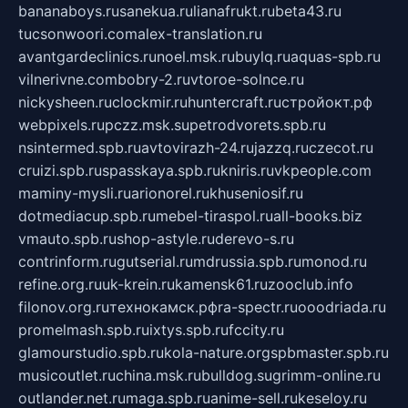
bananaboys.ru
sanekua.ru
lianafrukt.ru
beta43.ru
tucsonwoori.com
alex-translation.ru
avantgardeclinics.ru
noel.msk.ru
buylq.ru
aquas-spb.ru
vilnerivne.com
bobry-2.ru
vtoroe-solnce.ru
nickysheen.ru
clockmir.ru
huntercraft.ru
стройокт.рф
webpixels.ru
pczz.msk.su
petrodvorets.spb.ru
nsintermed.spb.ru
avtovirazh-24.ru
jazzq.ru
czecot.ru
cruizi.spb.ru
spasskaya.spb.ru
kniris.ru
vkpeople.com
maminy-mysli.ru
arionorel.ru
khuseniosif.ru
dotmediacup.spb.ru
mebel-tiraspol.ru
all-books.biz
vmauto.spb.ru
shop-astyle.ru
derevo-s.ru
contrinform.ru
gutserial.ru
mdrussia.spb.ru
monod.ru
refine.org.ru
uk-krein.ru
kamensk61.ru
zooclub.info
filonov.org.ru
технокамск.рф
ra-spectr.ru
ooodriada.ru
promelmash.spb.ru
ixtys.spb.ru
fccity.ru
glamourstudio.spb.ru
kola-nature.org
spbmaster.spb.ru
musicoutlet.ru
china.msk.ru
bulldog.su
grimm-online.ru
outlander.net.ru
maga.spb.ru
anime-sell.ru
keseloy.ru