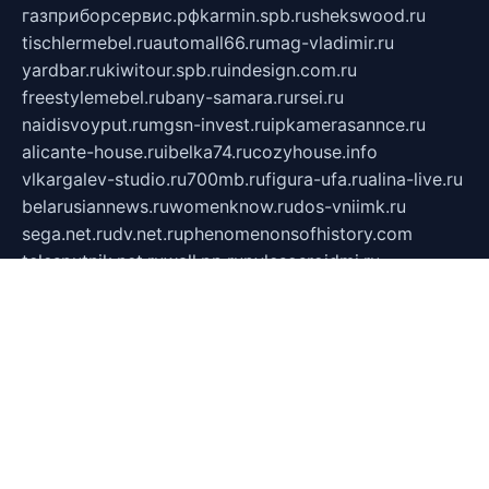
газприборсервис.рф
karmin.spb.ru
shekswood.ru
tischlermebel.ru
automall66.ru
mag-vladimir.ru
yardbar.ru
kiwitour.spb.ru
indesign.com.ru
freestylemebel.ru
bany-samara.ru
rsei.ru
naidisvoyput.ru
mgsn-invest.ru
ipkamerasannce.ru
alicante-house.ru
ibelka74.ru
cozyhouse.info
vlkargalev-studio.ru
700mb.ru
figura-ufa.ru
alina-live.ru
belarusiannews.ru
womenknow.ru
dos-vniimk.ru
sega.net.ru
dv.net.ru
phenomenonsofhistory.com
telesputnik.net.ru
wall.pp.ru
pylesosroidmi.ru
gtc-clan.ru
cligs.ru
bibikazap.ru
popova.org.ru
netwhistler.spb.ru
bellvil.ru
bonzon.ru
iss-vladik.ru
defiparis.net.ru
las-gryzas.ru
amku.ru
electednews.spb.ru
feather.org.ru
spar72.ru
tankiigri.ru
dominus.com.ru
ibtree.ru
sanykool.pp.ru
unixlib.org.ru
menatep.spb.ru
gartenterrassen.ru
printeka.ru
skvozilka.com.ru
parkovka-pub.ru
lovemobi.ru
art-ru.ru
emulatorz.com.ru
alucomp.com.ru
tatforum.com.ru