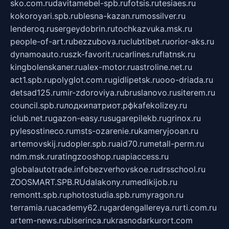
sko.com.ru
davitamebel-spb.ru
fotsis.ru
tesiaes.ru
kokoroyari.spb.ru
blesna-kazan.ru
mossilver.ru
lenderoq.ru
sergeydobrin.ru
tochkazvuka.msk.ru
people-of-art.ru
bezzubova.ru
clubtibet.ru
orior-aks.ru
dynamoauto.ru
szk-favorit.ru
carlines.ru
flatnsk.ru
kingbolenskaner.ru
alex-motor.ru
astroline.net.ru
act1.spb.ru
polyglot.com.ru
gidlipetsk.ru
ooo-driada.ru
detsad125.ru
mir-zdoroviya.ru
bruslanovo.ru
siterem.ru
council.spb.ru
лодкипатриот.рф
kafekolizey.ru
iclub.net.ru
gazon-easy.ru
sugarepilekb.ru
grinox.ru
pylesostineco.ru
msts-ozarenie.ru
kameryjooan.ru
artemovskij.ru
dopler.spb.ru
aid70.ru
metall-perm.ru
ndm.msk.ru
ratingzooshop.ru
apiaccess.ru
globalautotrade.info
bezverhovskoe.ru
drsschool.ru
ZOOSMART.SPB.RU
dalakony.ru
medikijob.ru
remontt.spb.ru
photostudia.spb.ru
myragon.ru
terramia.ru
academy62.ru
gardengallereya.ru
rti.com.ru
artem-news.ru
biserinca.ru
krasnodarkurort.com