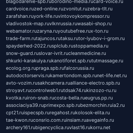
blagodarenie-spb.ru
borodino-media.ru
card-voice.ru
cardvoice.ru
zed-online.ru
zvonitut.ru
zebra-tlt.ru
zarafshan.ru
york-life.ru
vintovoykompressor.ru
vladivostok-map.ru
vlknrussia.ru
wasabi-shop.ru
webamator.ru
zaryna.ru
youtubefree.ru
x-ton.ru
trade-farm.ru
tajuncos.ru
taksu.ru
tor-lyubov-i-grom.ru
spayderhed-2022.ru
splclub.ru
stoppamedia.ru
snow-guard.ru
slovar-ivrit.ru
cleanmedicine.ru
shkurki-karakulya.ru
kanotiforet.spb.ru
tutmassage.ru
ecolog.org.ru
praga.spb.ru
falcorussia.ru
autodoctorservis.ru
kamertondom.spb.ru
net-life.net.ru
avto-vozim.ru
sakhcamera.ru
alliance-electro.spb.ru
stroyavt.ru
controlweb1.ru
tdsak74.ru
kinzozo-ru.ru
kvotka.ru
iron-snab.ru
costa-bella.ru
eugrus.pp.ru
associaciya39.ru
primexpo.spb.ru
bezmorchin.ru
ia2.ru
cpt21.ru
ispecspb.ru
regahost.ru
kolosok-elita.ru
tae-kwon.ru
consrio.com.ru
insiam.ru
avegainfo.ru
archery161.ru
bigencyclica.ru
vlast16.ru
korru.net