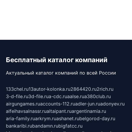
Бесплатный каталог компаний
Актуальный каталог компаний по всей России
133chel.ru
13autor-kolonka.ru
2864420.ru
2rich.ru
3-d-file.ru
3d-file.ru
a-cdc.ru
aalse.ru
a380club.ru
airgungames.ru
accounts-112.ru
adler-jun.ru
adonyev.ru
alfeihavsalnassr.ru
altaipant.ru
argentinamia.ru
aria-family.ru
arkrym.ru
ashanet.ru
belgorod-day.ru
bankaribi.ru
bandamn.ru
bigfatcc.ru