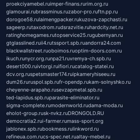
proekciyamebel.ru
imper-finans.ru
rim.org.ru
glamourai.ru
brassminus.ru
zabor-pro.ru
ftn.pp.ru
dorogoe58.ru
laimengpacker.ru
kuzova-zapchasti.ru
sageerp.ru
taxodrom.ru
dsrazvitie.ru
hardcity.net.ru
ratinghomegames.ru
topservice25.ru
gubernyan.ru
gtglasslined.ru
ii4.ru
tssport.spb.ru
andorra24.com
blackwallstreet.ru
oboimos.ru
optim-doors.com.ru
ikuch.ru
nycr.org.ru
npa21.ru
vremya-ch.spb.ru
desert000.ru
ivtorgi.ru
ifiori.ru
catalog-statei.ru
dcv.org.ru
spetsmaster174.ru
ipkameryhiseeu.ru
dum26.ru
ruspol.spb.ru
fr-opendp.ru
kam-solnyshko.ru
cheyenne-arapaho.ru
sevzapmetal.spb.ru
ted-lapidus.spb.ru
parasite-eliminator.ru
sigma-complete.ru
modernworld.ru
dama-moda.ru
eholot-group.ru
sk-nvkz.ru
DRONGOLD.RU
democratia2.ru
i-farmer.ru
mass-sport.org
jablonex.spb.ru
bookmess.ru
linkword.ru
refineua.com.ru
cs-spec.net.ru
altay-mebel.ru