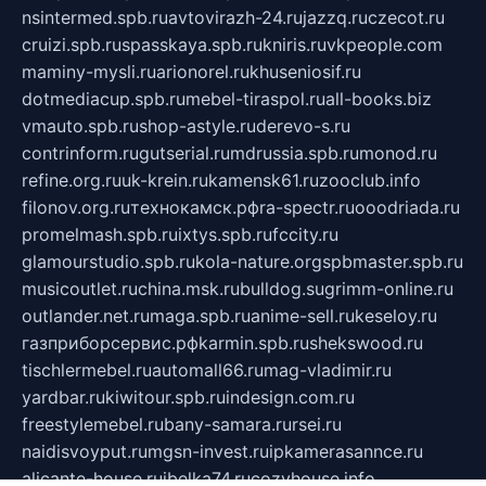
nsintermed.spb.ru
avtovirazh-24.ru
jazzq.ru
czecot.ru
cruizi.spb.ru
spasskaya.spb.ru
kniris.ru
vkpeople.com
maminy-mysli.ru
arionorel.ru
khuseniosif.ru
dotmediacup.spb.ru
mebel-tiraspol.ru
all-books.biz
vmauto.spb.ru
shop-astyle.ru
derevo-s.ru
contrinform.ru
gutserial.ru
mdrussia.spb.ru
monod.ru
refine.org.ru
uk-krein.ru
kamensk61.ru
zooclub.info
filonov.org.ru
технокамск.рф
ra-spectr.ru
ooodriada.ru
promelmash.spb.ru
ixtys.spb.ru
fccity.ru
glamourstudio.spb.ru
kola-nature.org
spbmaster.spb.ru
musicoutlet.ru
china.msk.ru
bulldog.su
grimm-online.ru
outlander.net.ru
maga.spb.ru
anime-sell.ru
keseloy.ru
газприборсервис.рф
karmin.spb.ru
shekswood.ru
tischlermebel.ru
automall66.ru
mag-vladimir.ru
yardbar.ru
kiwitour.spb.ru
indesign.com.ru
freestylemebel.ru
bany-samara.ru
rsei.ru
naidisvoyput.ru
mgsn-invest.ru
ipkamerasannce.ru
alicante-house.ru
ibelka74.ru
cozyhouse.info