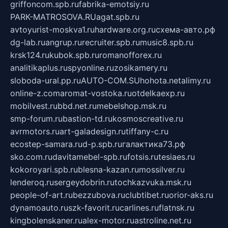
griffoncom.spb.ru
fabrika-emotsiy.ru
PARK-MATROSOVA.RU
agat.spb.ru
avtoyurist-moskva1.ru
hardware.org.ru
схема-авто.рф
dg-lab.ru
angrup.ru
recruiter.spb.ru
music8.spb.ru
krsk124.ru
kubok.spb.ru
romanofforex.ru
analitikaplus.ru
spyonline.ru
zosikamery.ru
sloboda-ural.pp.ru
AUTO-COM.SU
hohota.net
alimy.ru
online-z.com
aromat-vostoka.ru
otdelkaexp.ru
mobilvest.ru
bbd.net.ru
mebelshop.msk.ru
smp-forum.ru
bastion-td.ru
kosmoscreative.ru
avrmotors.ru
art-galadesign.ru
tiffany-c.ru
ecostep-samara.ru
d-p.spb.ru
галактика73.рф
sko.com.ru
davitamebel-spb.ru
fotsis.ru
tesiaes.ru
kokoroyari.spb.ru
blesna-kazan.ru
mossilver.ru
lenderoq.ru
sergeydobrin.ru
tochkazvuka.msk.ru
people-of-art.ru
bezzubova.ru
clubtibet.ru
orior-aks.ru
dynamoauto.ru
szk-favorit.ru
carlines.ru
flatnsk.ru
kingbolenskaner.ru
alex-motor.ru
astroline.net.ru