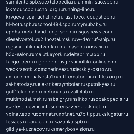
sarmiento.spb.su
extelopedia.ru
lammin-suo.spb.ru
iskatour.spb.ru
snpi.org.ru
running-line.ru
krygeva-spa.ru
chel.net.ru
rust-loco.ru
dugshop.ru
hl-beta.spb.ru
school494.spb.ru
mymubaby.ru
epoha-metalband.ru
ngr.spb.ru
rusgosnews.com
dieselvostok.ru
24hostel.msk.ru
w-dev.ru
f-ship.ru
regsmi.ru
filmnetwork.ru
malinasp.ru
kinosvin.ru
h2o-salon.ru
malutkayork.ru
deltaprim.spb.ru
tango-perm.ru
gooddir.ru
sgv.su
multiki-online.com
webkrasotki.com
cherinvest.ru
detskiy-ostrov.ru
ankou.spb.ru
alvesta1.ru
pdf-creator.ru
nix-files.org.ru
sakhatoday.ru
elektrikersymboler.ru
sputnikyes.ru
golf2club.msk.ru
aeforums.ru
zallclub.ru
multimodal.msk.ru
habaigry.ru
haikko.ru
sobakopedia.ru
isz-fest.ru
ewnc.info
screensaver-clock.net.ru
volnav.spb.ru
comnat.ru
npf.net.ru
7bit.pp.ru
kalugatur.ru
tesiaes.ru
card.com.ru
kazanka.spb.ru
gildiya-kuznecov.ru
kameryboavision.ru