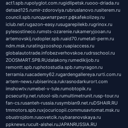
act1.spb.ru
polyglot.com.ru
gidlipetsk.ru
ooo-driada.ru
detsad125.ru
mir-zdoroviya.ru
bruslanovo.ru
siterem.ru
council.spb.ru
лодкипатриот.рф
kafekolizey.ru
iclub.net.ru
gazon-easy.ru
sugarepilekb.ru
grinox.ru
pylesostineco.ru
msts-ozarenie.ru
kameryjooan.ru
artemovskij.ru
dopler.spb.ru
aid70.ru
metall-perm.ru
ndm.msk.ru
ratingzooshop.ru
apiaccess.ru
globalautotrade.info
bezverhovskoe.ru
drsschool.ru
ZOOSMART.SPB.RU
dalakony.ru
medikijob.ru
remontt.spb.ru
photostudia.spb.ru
myragon.ru
terramia.ru
academy62.ru
gardengallereya.ru
rti.com.ru
artem-news.ru
biserinca.ru
krasnodarkurort.com
imshowtv.ru
mebel-v-tule.ru
mobtopik.ru
pcsecurity.net.ru
tool-sib.ru
multimetrunit.ru
sp-tour.ru
fan-cs.ru
santeh-russia.ru
symbian9.net.ru
DSHAIR.RU
tmmotors.spb.ru
xjocuricopii.com
musavtomat.msk.ru
obustrojdom.ru
sovetcik.ru
ybaranovskaya.ru
ppknews.ru
cult-alshei.ru
JAPANRUSSIA.RU