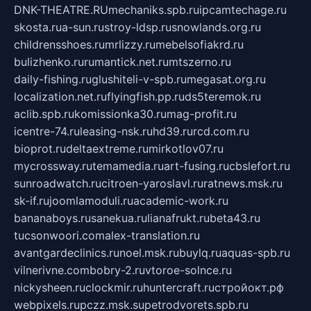
DNK-THEATRE.RU
mechaniks.spb.ru
ipcamtechage.ru
skosta.ru
a-sun.ru
stroy-ldsp.ru
snowlands.org.ru
childrensshoes.ru
mrlizzy.ru
mebelsofiakrd.ru
bulizhenko.ru
rumantick.net.ru
mtszerno.ru
daily-fishing.ru
glushiteli-v-spb.ru
megasat.org.ru
localization.net.ru
flyingfish.pp.ru
ds5teremok.ru
aclib.spb.ru
komissionka30.ru
mag-profit.ru
icentre-74.ru
leasing-nsk.ru
hd39.ru
rcd.com.ru
bioprot.ru
deltaextreme.ru
mirkotlov07.ru
mycrossway.ru
temamedia.ru
art-fusing.ru
cbslefort.ru
sunroadwatch.ru
citroen-yaroslavl.ru
ratnews.msk.ru
sk-if.ru
joomlamoduli.ru
academic-work.ru
bananaboys.ru
sanekua.ru
lianafrukt.ru
beta43.ru
tucsonwoori.com
alex-translation.ru
avantgardeclinics.ru
noel.msk.ru
buylq.ru
aquas-spb.ru
vilnerivne.com
bobry-2.ru
vtoroe-solnce.ru
nickysheen.ru
clockmir.ru
huntercraft.ru
стройокт.рф
webpixels.ru
pczz.msk.su
petrodvorets.spb.ru