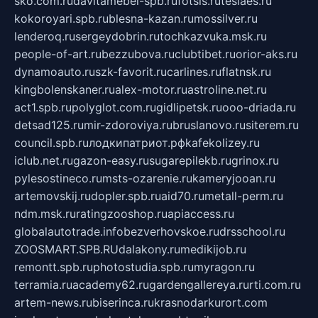
sko.com.ru
davitamebel-spb.ru
fotsis.ru
tesiaes.ru
kokoroyari.spb.ru
blesna-kazan.ru
mossilver.ru
lenderoq.ru
sergeydobrin.ru
tochkazvuka.msk.ru
people-of-art.ru
bezzubova.ru
clubtibet.ru
orior-aks.ru
dynamoauto.ru
szk-favorit.ru
carlines.ru
flatnsk.ru
kingbolenskaner.ru
alex-motor.ru
astroline.net.ru
act1.spb.ru
polyglot.com.ru
gidlipetsk.ru
ooo-driada.ru
detsad125.ru
mir-zdoroviya.ru
bruslanovo.ru
siterem.ru
council.spb.ru
лодкипатриот.рф
kafekolizey.ru
iclub.net.ru
gazon-easy.ru
sugarepilekb.ru
grinox.ru
pylesostineco.ru
msts-ozarenie.ru
kameryjooan.ru
artemovskij.ru
dopler.spb.ru
aid70.ru
metall-perm.ru
ndm.msk.ru
ratingzooshop.ru
apiaccess.ru
globalautotrade.info
bezverhovskoe.ru
drsschool.ru
ZOOSMART.SPB.RU
dalakony.ru
medikijob.ru
remontt.spb.ru
photostudia.spb.ru
myragon.ru
terramia.ru
academy62.ru
gardengallereya.ru
rti.com.ru
artem-news.ru
biserinca.ru
krasnodarkurort.com