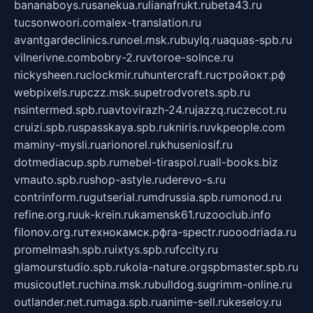
bananaboys.ru
sanekua.ru
lianafrukt.ru
beta43.ru
tucsonwoori.com
alex-translation.ru
avantgardeclinics.ru
noel.msk.ru
buylq.ru
aquas-spb.ru
vilnerivne.com
bobry-2.ru
vtoroe-solnce.ru
nickysheen.ru
clockmir.ru
huntercraft.ru
стройокт.рф
webpixels.ru
pczz.msk.su
petrodvorets.spb.ru
nsintermed.spb.ru
avtovirazh-24.ru
jazzq.ru
czecot.ru
cruizi.spb.ru
spasskaya.spb.ru
kniris.ru
vkpeople.com
maminy-mysli.ru
arionorel.ru
khuseniosif.ru
dotmediacup.spb.ru
mebel-tiraspol.ru
all-books.biz
vmauto.spb.ru
shop-astyle.ru
derevo-s.ru
contrinform.ru
gutserial.ru
mdrussia.spb.ru
monod.ru
refine.org.ru
uk-krein.ru
kamensk61.ru
zooclub.info
filonov.org.ru
технокамск.рф
ra-spectr.ru
ooodriada.ru
promelmash.spb.ru
ixtys.spb.ru
fccity.ru
glamourstudio.spb.ru
kola-nature.org
spbmaster.spb.ru
musicoutlet.ru
china.msk.ru
bulldog.su
grimm-online.ru
outlander.net.ru
maga.spb.ru
anime-sell.ru
keseloy.ru