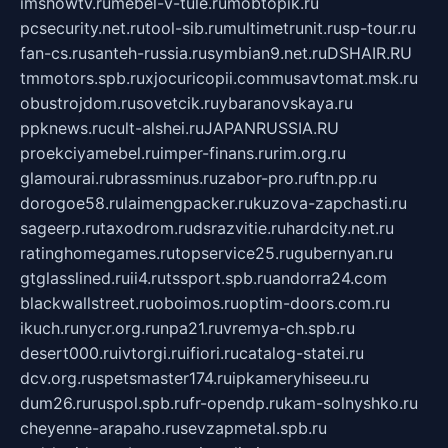
imshowtv.ru
mebel-v-tule.ru
mobtopik.ru
pcsecurity.net.ru
tool-sib.ru
multimetrunit.ru
sp-tour.ru
fan-cs.ru
santeh-russia.ru
symbian9.net.ru
DSHAIR.RU
tmmotors.spb.ru
xjocuricopii.com
musavtomat.msk.ru
obustrojdom.ru
sovetcik.ru
ybaranovskaya.ru
ppknews.ru
cult-alshei.ru
JAPANRUSSIA.RU
proekciyamebel.ru
imper-finans.ru
rim.org.ru
glamourai.ru
brassminus.ru
zabor-pro.ru
ftn.pp.ru
dorogoe58.ru
laimengpacker.ru
kuzova-zapchasti.ru
sageerp.ru
taxodrom.ru
dsrazvitie.ru
hardcity.net.ru
ratinghomegames.ru
topservice25.ru
gubernyan.ru
gtglasslined.ru
ii4.ru
tssport.spb.ru
andorra24.com
blackwallstreet.ru
oboimos.ru
optim-doors.com.ru
ikuch.ru
nycr.org.ru
npa21.ru
vremya-ch.spb.ru
desert000.ru
ivtorgi.ru
ifiori.ru
catalog-statei.ru
dcv.org.ru
spetsmaster174.ru
ipkameryhiseeu.ru
dum26.ru
ruspol.spb.ru
fr-opendp.ru
kam-solnyshko.ru
cheyenne-arapaho.ru
sevzapmetal.spb.ru