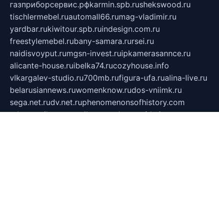
газприборсервис.рф
karmin.spb.ru
shekswood.ru
tischlermebel.ru
automall66.ru
mag-vladimir.ru
yardbar.ru
kiwitour.spb.ru
indesign.com.ru
freestylemebel.ru
bany-samara.ru
rsei.ru
naidisvoyput.ru
mgsn-invest.ru
ipkamerasannce.ru
alicante-house.ru
ibelka74.ru
cozyhouse.info
vlkargalev-studio.ru
700mb.ru
figura-ufa.ru
alina-live.ru
belarusiannews.ru
womenknow.ru
dos-vniimk.ru
sega.net.ru
dv.net.ru
phenomenonsofhistory.com
telesputnik.net.ru
wall.pp.ru
pylesosroidmi.ru
gtc-clan.ru
cligs.ru
bibikazap.ru
popova.org.ru
netwhistler.spb.ru
bellvil.ru
bonzon.ru
iss-vladik.ru
defiparis.net.ru
las-gryzas.ru
amku.ru
electednews.spb.ru
feather.org.ru
spar72.ru
tankiigri.ru
dominus.com.ru
ibtree.ru
sanykool.pp.ru
unixlib.org.ru
menatep.spb.ru
gartenterrassen.ru
printeka.ru
skvozilka.com.ru
parkovka-pub.ru
lovemobi.ru
art-ru.ru
emulatorz.com.ru
alucomp.com.ru
tatforum.com.ru