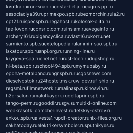
kvotka.ru
iron-snab.ru
costa-bella.ru
eugrus.pp.ru
associaciya39.ru
primexpo.spb.ru
bezmorchin.ru
ia2.ru
cpt21.ru
ispecspb.ru
regahost.ru
kolosok-elita.ru
tae-kwon.ru
consrio.com.ru
insiam.ru
avegainfo.ru
archery161.ru
bigencyclica.ru
vlast16.ru
korru.net
sarmiento.spb.su
extelopedia.ru
lammin-suo.spb.ru
iskatour.spb.ru
snpi.org.ru
running-line.ru
krygeva-spa.ru
chel.net.ru
rust-loco.ru
dugshop.ru
hl-beta.spb.ru
school494.spb.ru
mymubaby.ru
epoha-metalband.ru
ngr.spb.ru
rusgosnews.com
dieselvostok.ru
24hostel.msk.ru
w-dev.ru
f-ship.ru
regsmi.ru
filmnetwork.ru
malinasp.ru
kinosvin.ru
h2o-salon.ru
malutkayork.ru
deltaprim.spb.ru
tango-perm.ru
gooddir.ru
sgv.su
multiki-online.com
webkrasotki.com
cherinvest.ru
detskiy-ostrov.ru
ankou.spb.ru
alvesta1.ru
pdf-creator.ru
nix-files.org.ru
sakhatoday.ru
elektrikersymboler.ru
sputnikyes.ru
golf2club.msk.ru
aeforums.ru
zallclub.ru