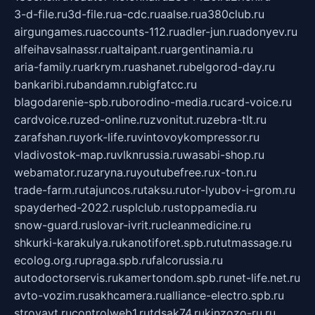
3-d-file.ru
3d-file.ru
a-cdc.ru
aalse.ru
a380club.ru
airgungames.ru
accounts-112.ru
adler-jun.ru
adonyev.ru
alfeihavsalnassr.ru
altaipant.ru
argentinamia.ru
aria-family.ru
arkrym.ru
ashanet.ru
belgorod-day.ru
bankaribi.ru
bandamn.ru
bigfatcc.ru
blagodarenie-spb.ru
borodino-media.ru
card-voice.ru
cardvoice.ru
zed-online.ru
zvonitut.ru
zebra-tlt.ru
zarafshan.ru
york-life.ru
vintovoykompressor.ru
vladivostok-map.ru
vlknrussia.ru
wasabi-shop.ru
webamator.ru
zaryna.ru
youtubefree.ru
x-ton.ru
trade-farm.ru
tajuncos.ru
taksu.ru
tor-lyubov-i-grom.ru
spayderhed-2022.ru
splclub.ru
stoppamedia.ru
snow-guard.ru
slovar-ivrit.ru
cleanmedicine.ru
shkurki-karakulya.ru
kanotiforet.spb.ru
tutmassage.ru
ecolog.org.ru
praga.spb.ru
falcorussia.ru
autodoctorservis.ru
kamertondom.spb.ru
net-life.net.ru
avto-vozim.ru
sakhcamera.ru
alliance-electro.spb.ru
stroyavt.ru
controlweb1.ru
tdsak74.ru
kinzozo-ru.ru