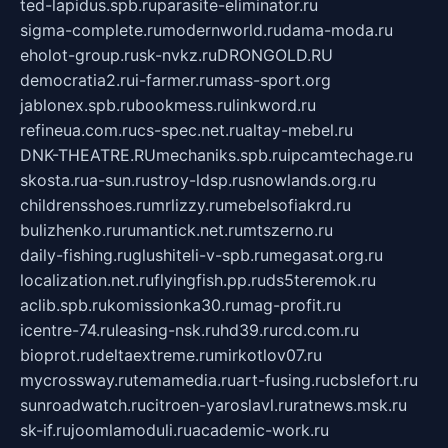
ted-lapidus.spb.ru
parasite-eliminator.ru
sigma-complete.ru
modernworld.ru
dama-moda.ru
eholot-group.ru
sk-nvkz.ru
DRONGOLD.RU
democratia2.ru
i-farmer.ru
mass-sport.org
jablonex.spb.ru
bookmess.ru
linkword.ru
refineua.com.ru
cs-spec.net.ru
altay-mebel.ru
DNK-THEATRE.RU
mechaniks.spb.ru
ipcamtechage.ru
skosta.ru
a-sun.ru
stroy-ldsp.ru
snowlands.org.ru
childrensshoes.ru
mrlizzy.ru
mebelsofiakrd.ru
bulizhenko.ru
rumantick.net.ru
mtszerno.ru
daily-fishing.ru
glushiteli-v-spb.ru
megasat.org.ru
localization.net.ru
flyingfish.pp.ru
ds5teremok.ru
aclib.spb.ru
komissionka30.ru
mag-profit.ru
icentre-74.ru
leasing-nsk.ru
hd39.ru
rcd.com.ru
bioprot.ru
deltaextreme.ru
mirkotlov07.ru
mycrossway.ru
temamedia.ru
art-fusing.ru
cbslefort.ru
sunroadwatch.ru
citroen-yaroslavl.ru
ratnews.msk.ru
sk-if.ru
joomlamoduli.ru
academic-work.ru