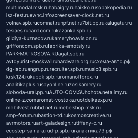
multimodal.msk.ru
habaigry.ru
haikko.ru
sobakopedia.ru
isz-fest.ru
ewnc.info
screensaver-clock.net.ru
volnav.spb.ru
comnat.ru
npf.net.ru
7bit.pp.ru
kalugatur.ru
tesiaes.ru
card.com.ru
kazanka.spb.ru
gildiya-kuznecov.ru
kameryboavision.ru
griffoncom.spb.ru
fabrika-emotsiy.ru
PARK-MATROSOVA.RU
agat.spb.ru
avtoyurist-moskva1.ru
hardware.org.ru
схема-авто.рф
dg-lab.ru
angrup.ru
recruiter.spb.ru
music8.spb.ru
krsk124.ru
kubok.spb.ru
romanofforex.ru
analitikaplus.ru
spyonline.ru
zosikamery.ru
sloboda-ural.pp.ru
AUTO-COM.SU
hohota.net
alimy.ru
online-z.com
aromat-vostoka.ru
otdelkaexp.ru
mobilvest.ru
bbd.net.ru
mebelshop.msk.ru
smp-forum.ru
bastion-td.ru
kosmoscreative.ru
avrmotors.ru
art-galadesign.ru
tiffany-c.ru
ecostep-samara.ru
d-p.spb.ru
галактика73.рф