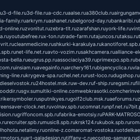
ru
3-d-file.ru
3d-file.ru
a-cdc.ru
aalse.ru
a380club.ru
airgungame
ia-family.ru
arkrym.ru
ashanet.ru
belgorod-day.ru
bankaribi.ru
d-online.ru
zvonitut.ru
zebra-tlt.ru
zarafshan.ru
york-life.ru
vin
a.ru
youtubefree.ru
x-ton.ru
trade-farm.ru
tajuncos.ru
taksu.ru
vrit.ru
cleanmedicine.ru
shkurki-karakulya.ru
kanotiforet.spb.
spb.ru
net-life.net.ru
avto-vozim.ru
sakhcamera.ru
alliance-e
sta-bella.ru
eugrus.pp.ru
associaciya39.ru
primexpo.spb.ru
b
.com.ru
insiam.ru
avegainfo.ru
archery161.ru
bigencyclica.ru
vla
ning-line.ru
krygeva-spa.ru
chel.net.ru
rust-loco.ru
dugshop.ru
dieselvostok.ru
24hostel.msk.ru
w-dev.ru
f-ship.ru
regsmi.ru
f
ooddir.ru
sgv.su
multiki-online.com
webkrasotki.com
cherinve
trikersymboler.ru
sputnikyes.ru
golf2club.msk.ru
aeforums.ru
z
reensaver-clock.net.ru
volnav.spb.ru
comnat.ru
npf.net.ru
7bit.
sion.ru
griffoncom.spb.ru
fabrika-emotsiy.ru
PARK-MATROSO
.ru
recruiter.spb.ru
music8.spb.ru
krsk124.ru
kubok.spb.ru
rom
U
hohota.net
alimy.ru
online-z.com
aromat-vostoka.ru
otdelkae
vrmotors.ru
art-galadesign.ru
tiffany-c.ru
ecostep-samara.ru
d