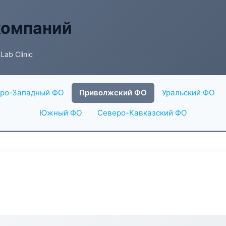
компаний
Lab Clinic
ро-Западный ФО
Приволжский ФО
Уральский ФО
Южный ФО
Северо-Кавказский ФО