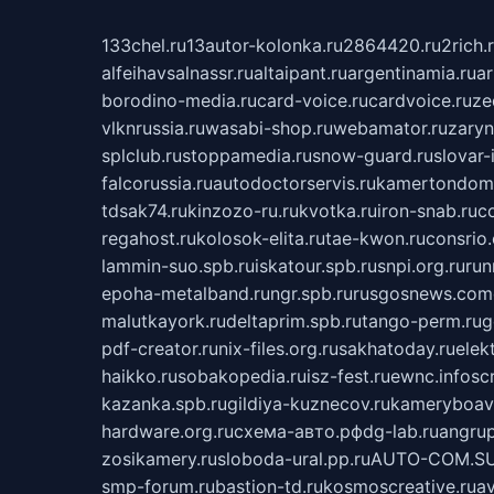
133chel.ru
13autor-kolonka.ru
2864420.ru
2rich.
alfeihavsalnassr.ru
altaipant.ru
argentinamia.ru
ar
borodino-media.ru
card-voice.ru
cardvoice.ru
ze
vlknrussia.ru
wasabi-shop.ru
webamator.ru
zaryn
splclub.ru
stoppamedia.ru
snow-guard.ru
slovar-i
falcorussia.ru
autodoctorservis.ru
kamertondom.
tdsak74.ru
kinzozo-ru.ru
kvotka.ru
iron-snab.ru
co
regahost.ru
kolosok-elita.ru
tae-kwon.ru
consrio
lammin-suo.spb.ru
iskatour.spb.ru
snpi.org.ru
run
epoha-metalband.ru
ngr.spb.ru
rusgosnews.com
malutkayork.ru
deltaprim.spb.ru
tango-perm.ru
g
pdf-creator.ru
nix-files.org.ru
sakhatoday.ru
elek
haikko.ru
sobakopedia.ru
isz-fest.ru
ewnc.info
sc
kazanka.spb.ru
gildiya-kuznecov.ru
kameryboavi
hardware.org.ru
схема-авто.рф
dg-lab.ru
angrup
zosikamery.ru
sloboda-ural.pp.ru
AUTO-COM.S
smp-forum.ru
bastion-td.ru
kosmoscreative.ru
a