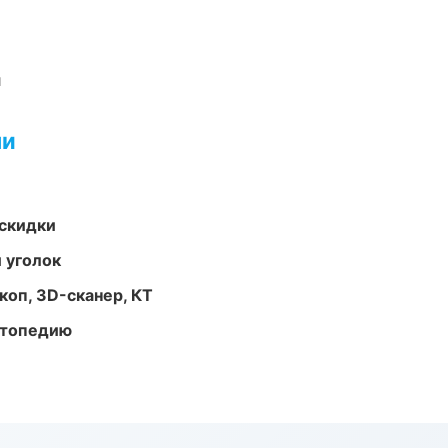
и
ми
скидки
 уголок
оп, 3D-сканер, КТ
ортопедию