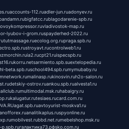
s.ru
accounts-112.ru
adler-jun.ru
adonyev.ru
bandamn.ru
bigfatcc.ru
blagodarenie-spb.ru
tovoykompressor.ru
vladivostok-map.ru
tor-lyubov-i-grom.ru
spayderhed-2022.ru
ru
tutmassage.ru
ecolog.org.ru
praga.spb.ru
lectro.spb.ru
stroyavt.ru
controlweb1.ru
ezmorchin.ru
ia2.ru
cpt21.ru
ispecspb.ru
st16.ru
korru.net
sarmiento.spb.su
extelopedia.ru
hl-beta.spb.ru
school494.spb.ru
mymubaby.ru
ilmnetwork.ru
malinasp.ru
kinosvin.ru
h2o-salon.ru
st.ru
detskiy-ostrov.ru
ankou.spb.ru
alvesta1.ru
allclub.ru
multimodal.msk.ru
habaigry.ru
pp.ru
kalugatur.ru
tesiaes.ru
card.com.ru
VA.RU
agat.spb.ru
avtoyurist-moskva1.ru
anofforex.ru
analitikaplus.ru
spyonline.ru
xp.ru
mobilvest.ru
bbd.net.ru
mebelshop.msk.ru
-p.spb.ru
галактика73.рф
sko.com.ru