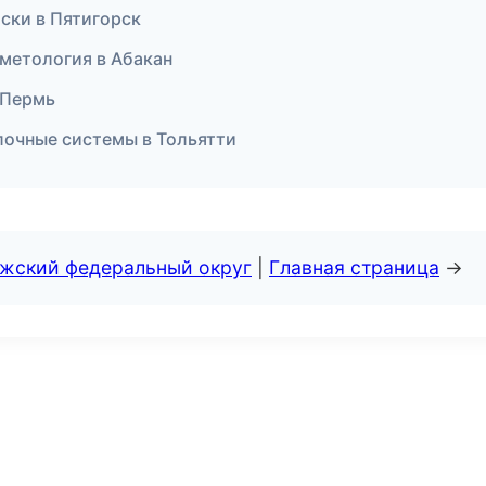
иски в Пятигорск
осметология в Абакан
 Пермь
лочные системы в Тольятти
лжский федеральный округ
|
Главная страница
→