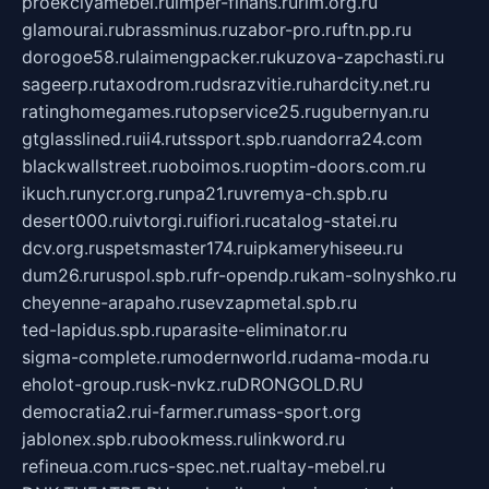
proekciyamebel.ru
imper-finans.ru
rim.org.ru
glamourai.ru
brassminus.ru
zabor-pro.ru
ftn.pp.ru
dorogoe58.ru
laimengpacker.ru
kuzova-zapchasti.ru
sageerp.ru
taxodrom.ru
dsrazvitie.ru
hardcity.net.ru
ratinghomegames.ru
topservice25.ru
gubernyan.ru
gtglasslined.ru
ii4.ru
tssport.spb.ru
andorra24.com
blackwallstreet.ru
oboimos.ru
optim-doors.com.ru
ikuch.ru
nycr.org.ru
npa21.ru
vremya-ch.spb.ru
desert000.ru
ivtorgi.ru
ifiori.ru
catalog-statei.ru
dcv.org.ru
spetsmaster174.ru
ipkameryhiseeu.ru
dum26.ru
ruspol.spb.ru
fr-opendp.ru
kam-solnyshko.ru
cheyenne-arapaho.ru
sevzapmetal.spb.ru
ted-lapidus.spb.ru
parasite-eliminator.ru
sigma-complete.ru
modernworld.ru
dama-moda.ru
eholot-group.ru
sk-nvkz.ru
DRONGOLD.RU
democratia2.ru
i-farmer.ru
mass-sport.org
jablonex.spb.ru
bookmess.ru
linkword.ru
refineua.com.ru
cs-spec.net.ru
altay-mebel.ru