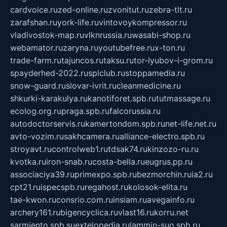
cardvoice.ru
zed-online.ru
zvonitut.ru
zebra-tlt.ru
zarafshan.ru
york-life.ru
vintovoykompressor.ru
vladivostok-map.ru
vlknrussia.ru
wasabi-shop.ru
webamator.ru
zaryna.ru
youtubefree.ru
x-ton.ru
trade-farm.ru
tajuncos.ru
taksu.ru
tor-lyubov-i-grom.ru
spayderhed-2022.ru
splclub.ru
stoppamedia.ru
snow-guard.ru
slovar-ivrit.ru
cleanmedicine.ru
shkurki-karakulya.ru
kanotiforet.spb.ru
tutmassage.ru
ecolog.org.ru
praga.spb.ru
falcorussia.ru
autodoctorservis.ru
kamertondom.spb.ru
net-life.net.ru
avto-vozim.ru
sakhcamera.ru
alliance-electro.spb.ru
stroyavt.ru
controlweb1.ru
tdsak74.ru
kinzozo-ru.ru
kvotka.ru
iron-snab.ru
costa-bella.ru
eugrus.pp.ru
associaciya39.ru
primexpo.spb.ru
bezmorchin.ru
ia2.ru
cpt21.ru
ispecspb.ru
regahost.ru
kolosok-elita.ru
tae-kwon.ru
consrio.com.ru
insiam.ru
avegainfo.ru
archery161.ru
bigencyclica.ru
vlast16.ru
korru.net
sarmiento.spb.su
extelopedia.ru
lammin-suo.spb.ru