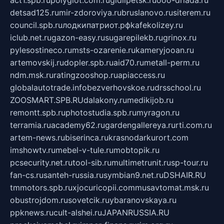
detsad125.ru
mir-zdoroviya.ru
bruslanovo.ru
siterem.ru
council.spb.ru
лодкипатриот.рф
kafekolizey.ru
iclub.net.ru
gazon-easy.ru
sugarepilekb.ru
grinox.ru
pylesostineco.ru
msts-ozarenie.ru
kameryjooan.ru
artemovskij.ru
dopler.spb.ru
aid70.ru
metall-perm.ru
ndm.msk.ru
ratingzooshop.ru
apiaccess.ru
globalautotrade.info
bezverhovskoe.ru
drsschool.ru
ZOOSMART.SPB.RU
dalakony.ru
medikijob.ru
remontt.spb.ru
photostudia.spb.ru
myragon.ru
terramia.ru
academy62.ru
gardengallereya.ru
rti.com.ru
artem-news.ru
biserinca.ru
krasnodarkurort.com
imshowtv.ru
mebel-v-tule.ru
mobtopik.ru
pcsecurity.net.ru
tool-sib.ru
multimetrunit.ru
sp-tour.ru
fan-cs.ru
santeh-russia.ru
symbian9.net.ru
DSHAIR.RU
tmmotors.spb.ru
xjocuricopii.com
musavtomat.msk.ru
obustrojdom.ru
sovetcik.ru
ybaranovskaya.ru
ppknews.ru
cult-alshei.ru
JAPANRUSSIA.RU