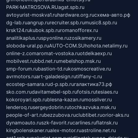
PARK-MATROSOVA.RU
agat.spb.ru
avtoyurist-moskva1.ru
hardware.org.ru
схема-авто.рф
dg-lab.ru
angrup.ru
recruiter.spb.ru
music8.spb.ru
krsk124.ru
kubok.spb.ru
romanofforex.ru
analitikaplus.ru
spyonline.ru
zosikamery.ru
sloboda-ural.pp.ru
AUTO-COM.SU
hohota.net
alimy.ru
online-z.com
aromat-vostoka.ru
otdelkaexp.ru
mobilvest.ru
bbd.net.ru
mebelshop.msk.ru
smp-forum.ru
bastion-td.ru
kosmoscreative.ru
avrmotors.ru
art-galadesign.ru
tiffany-c.ru
ecostep-samara.ru
d-p.spb.ru
галактика73.рф
sko.com.ru
davitamebel-spb.ru
fotsis.ru
tesiaes.ru
kokoroyari.spb.ru
blesna-kazan.ru
mossilver.ru
lenderoq.ru
sergeydobrin.ru
tochkazvuka.msk.ru
people-of-art.ru
bezzubova.ru
clubtibet.ru
orior-aks.ru
dynamoauto.ru
szk-favorit.ru
carlines.ru
flatnsk.ru
kingbolenskaner.ru
alex-motor.ru
astroline.net.ru
act1.spb.ru
polyglot.com.ru
gidlipetsk.ru
ooo-driada.ru