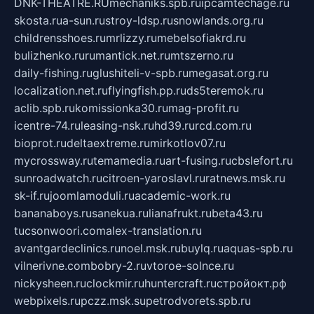
DNK-THEATRE.RU
mechaniks.spb.ru
ipcamtechage.ru
skosta.ru
a-sun.ru
stroy-ldsp.ru
snowlands.org.ru
childrensshoes.ru
mrlizzy.ru
mebelsofiakrd.ru
bulizhenko.ru
rumantick.net.ru
mtszerno.ru
daily-fishing.ru
glushiteli-v-spb.ru
megasat.org.ru
localization.net.ru
flyingfish.pp.ru
ds5teremok.ru
aclib.spb.ru
komissionka30.ru
mag-profit.ru
icentre-74.ru
leasing-nsk.ru
hd39.ru
rcd.com.ru
bioprot.ru
deltaextreme.ru
mirkotlov07.ru
mycrossway.ru
temamedia.ru
art-fusing.ru
cbslefort.ru
sunroadwatch.ru
citroen-yaroslavl.ru
ratnews.msk.ru
sk-if.ru
joomlamoduli.ru
academic-work.ru
bananaboys.ru
sanekua.ru
lianafrukt.ru
beta43.ru
tucsonwoori.com
alex-translation.ru
avantgardeclinics.ru
noel.msk.ru
buylq.ru
aquas-spb.ru
vilnerivne.com
bobry-2.ru
vtoroe-solnce.ru
nickysheen.ru
clockmir.ru
huntercraft.ru
стройокт.рф
webpixels.ru
pczz.msk.su
petrodvorets.spb.ru