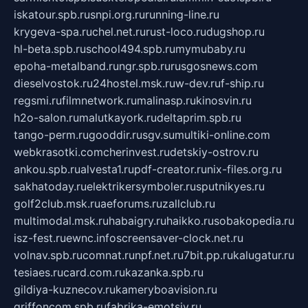
iskatour.spb.ru
snpi.org.ru
running-line.ru
krygeva-spa.ru
chel.net.ru
rust-loco.ru
dugshop.ru
hl-beta.spb.ru
school494.spb.ru
mymubaby.ru
epoha-metalband.ru
ngr.spb.ru
rusgosnews.com
dieselvostok.ru
24hostel.msk.ru
w-dev.ru
f-ship.ru
regsmi.ru
filmnetwork.ru
malinasp.ru
kinosvin.ru
h2o-salon.ru
malutkayork.ru
deltaprim.spb.ru
tango-perm.ru
gooddir.ru
sgv.su
multiki-online.com
webkrasotki.com
cherinvest.ru
detskiy-ostrov.ru
ankou.spb.ru
alvesta1.ru
pdf-creator.ru
nix-files.org.ru
sakhatoday.ru
elektrikersymboler.ru
sputnikyes.ru
golf2club.msk.ru
aeforums.ru
zallclub.ru
multimodal.msk.ru
habaigry.ru
haikko.ru
sobakopedia.ru
isz-fest.ru
ewnc.info
screensaver-clock.net.ru
volnav.spb.ru
comnat.ru
npf.net.ru
7bit.pp.ru
kalugatur.ru
tesiaes.ru
card.com.ru
kazanka.spb.ru
gildiya-kuznecov.ru
kameryboavision.ru
griffoncom.spb.ru
fabrika-emotsiy.ru