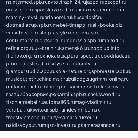
nsintermed.spb.ru
avtovirazh-24.ru
jazzq.ru
czecot.ru
cruizi.spb.ru
spasskaya.spb.ru
kniris.ru
vkpeople.com
maminy-mysli.ru
arionorel.ru
khuseniosif.ru
dotmediacup.spb.ru
mebel-tiraspol.ru
all-books.biz
vmauto.spb.ru
shop-astyle.ru
derevo-s.ru
contrinform.ru
gutserial.ru
mdrussia.spb.ru
monod.ru
refine.org.ru
uk-krein.ru
kamensk61.ru
zooclub.info
filonov.org.ru
технокамск.рф
ra-spectr.ru
ooodriada.ru
promelmash.spb.ru
ixtys.spb.ru
fccity.ru
glamourstudio.spb.ru
kola-nature.org
spbmaster.spb.ru
musicoutlet.ru
china.msk.ru
bulldog.su
grimm-online.ru
outlander.net.ru
maga.spb.ru
anime-sell.ru
keseloy.ru
газприборсервис.рф
karmin.spb.ru
shekswood.ru
tischlermebel.ru
automall66.ru
mag-vladimir.ru
yardbar.ru
kiwitour.spb.ru
indesign.com.ru
freestylemebel.ru
bany-samara.ru
rsei.ru
naidisvoyput.ru
mgsn-invest.ru
ipkamerasannce.ru
alicante-house.ru
ibelka74.ru
cozyhouse.info