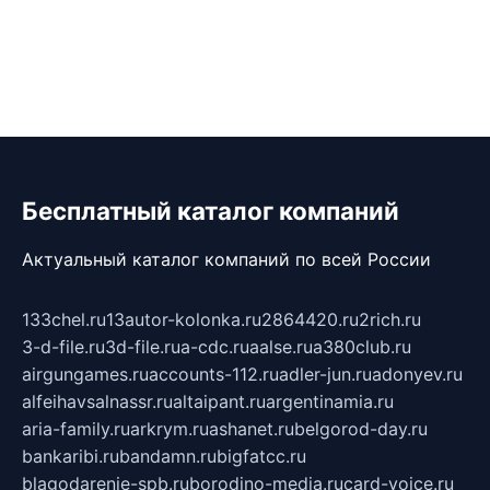
Бесплатный каталог компаний
Актуальный каталог компаний по всей России
133chel.ru
13autor-kolonka.ru
2864420.ru
2rich.ru
3-d-file.ru
3d-file.ru
a-cdc.ru
aalse.ru
a380club.ru
airgungames.ru
accounts-112.ru
adler-jun.ru
adonyev.ru
alfeihavsalnassr.ru
altaipant.ru
argentinamia.ru
aria-family.ru
arkrym.ru
ashanet.ru
belgorod-day.ru
bankaribi.ru
bandamn.ru
bigfatcc.ru
blagodarenie-spb.ru
borodino-media.ru
card-voice.ru