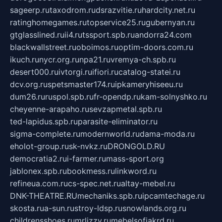
sageerp.ru
taxodrom.ru
dsrazvitie.ru
hardcity.net.ru
ratinghomegames.ru
topservice25.ru
gubernyan.ru
gtglasslined.ru
ii4.ru
tssport.spb.ru
andorra24.com
blackwallstreet.ru
oboimos.ru
optim-doors.com.ru
ikuch.ru
nycr.org.ru
npa21.ru
vremya-ch.spb.ru
desert000.ru
ivtorgi.ru
ifiori.ru
catalog-statei.ru
dcv.org.ru
spetsmaster174.ru
ipkameryhiseeu.ru
dum26.ru
ruspol.spb.ru
fr-opendp.ru
kam-solnyshko.ru
cheyenne-arapaho.ru
sevzapmetal.spb.ru
ted-lapidus.spb.ru
parasite-eliminator.ru
sigma-complete.ru
modernworld.ru
dama-moda.ru
eholot-group.ru
sk-nvkz.ru
DRONGOLD.RU
democratia2.ru
i-farmer.ru
mass-sport.org
jablonex.spb.ru
bookmess.ru
linkword.ru
refineua.com.ru
cs-spec.net.ru
altay-mebel.ru
DNK-THEATRE.RU
mechaniks.spb.ru
ipcamtechage.ru
skosta.ru
a-sun.ru
stroy-ldsp.ru
snowlands.org.ru
childrensshoes.ru
mrlizzy.ru
mebelsofiakrd.ru