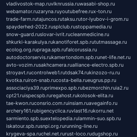
vladivostok-map.ru
vlknrussia.ru
wasabi-shop.ru
webamator.ru
zaryna.ru
youtubefree.ru
x-ton.ru
trade-farm.ru
tajuncos.ru
taksu.ru
tor-lyubov-i-grom.ru
spayderhed-2022.ru
splclub.ru
stoppamedia.ru
snow-guard.ru
slovar-ivrit.ru
cleanmedicine.ru
shkurki-karakulya.ru
kanotiforet.spb.ru
tutmassage.ru
ecolog.org.ru
praga.spb.ru
falcorussia.ru
autodoctorservis.ru
kamertondom.spb.ru
net-life.net.ru
avto-vozim.ru
sakhcamera.ru
alliance-electro.spb.ru
stroyavt.ru
controlweb1.ru
tdsak74.ru
kinzozo-ru.ru
kvotka.ru
iron-snab.ru
costa-bella.ru
eugrus.pp.ru
associaciya39.ru
primexpo.spb.ru
bezmorchin.ru
ia2.ru
cpt21.ru
ispecspb.ru
regahost.ru
kolosok-elita.ru
tae-kwon.ru
consrio.com.ru
insiam.ru
avegainfo.ru
archery161.ru
bigencyclica.ru
vlast16.ru
korru.net
sarmiento.spb.su
extelopedia.ru
lammin-suo.spb.ru
iskatour.spb.ru
snpi.org.ru
running-line.ru
krygeva-spa.ru
chel.net.ru
rust-loco.ru
dugshop.ru