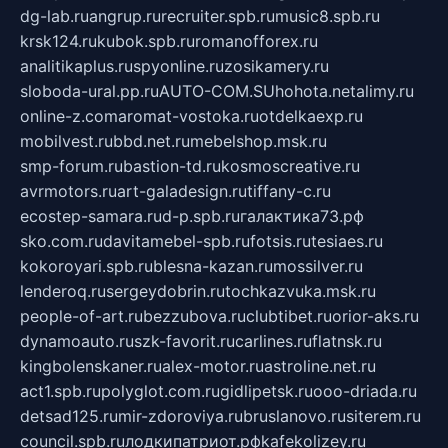
dg-lab.ru
angrup.ru
recruiter.spb.ru
music8.spb.ru
krsk124.ru
kubok.spb.ru
romanofforex.ru
analitikaplus.ru
spyonline.ru
zosikamery.ru
sloboda-ural.pp.ru
AUTO-COM.SU
hohota.net
alimy.ru
online-z.com
aromat-vostoka.ru
otdelkaexp.ru
mobilvest.ru
bbd.net.ru
mebelshop.msk.ru
smp-forum.ru
bastion-td.ru
kosmoscreative.ru
avrmotors.ru
art-galadesign.ru
tiffany-c.ru
ecostep-samara.ru
d-p.spb.ru
галактика73.рф
sko.com.ru
davitamebel-spb.ru
fotsis.ru
tesiaes.ru
kokoroyari.spb.ru
blesna-kazan.ru
mossilver.ru
lenderoq.ru
sergeydobrin.ru
tochkazvuka.msk.ru
people-of-art.ru
bezzubova.ru
clubtibet.ru
orior-aks.ru
dynamoauto.ru
szk-favorit.ru
carlines.ru
flatnsk.ru
kingbolenskaner.ru
alex-motor.ru
astroline.net.ru
act1.spb.ru
polyglot.com.ru
gidlipetsk.ru
ooo-driada.ru
detsad125.ru
mir-zdoroviya.ru
bruslanovo.ru
siterem.ru
council.spb.ru
лодкипатриот.рф
kafekolizey.ru