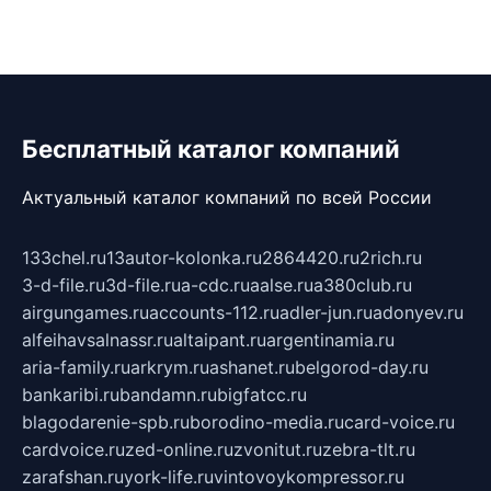
Бесплатный каталог компаний
Актуальный каталог компаний по всей России
133chel.ru
13autor-kolonka.ru
2864420.ru
2rich.ru
3-d-file.ru
3d-file.ru
a-cdc.ru
aalse.ru
a380club.ru
airgungames.ru
accounts-112.ru
adler-jun.ru
adonyev.ru
alfeihavsalnassr.ru
altaipant.ru
argentinamia.ru
aria-family.ru
arkrym.ru
ashanet.ru
belgorod-day.ru
bankaribi.ru
bandamn.ru
bigfatcc.ru
blagodarenie-spb.ru
borodino-media.ru
card-voice.ru
cardvoice.ru
zed-online.ru
zvonitut.ru
zebra-tlt.ru
zarafshan.ru
york-life.ru
vintovoykompressor.ru