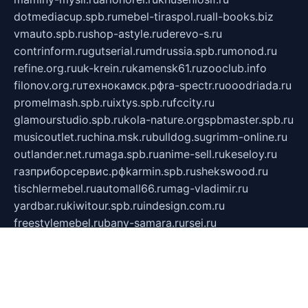
dotmediacup.spb.ru
mebel-tiraspol.ru
all-books.biz
vmauto.spb.ru
shop-astyle.ru
derevo-s.ru
contrinform.ru
gutserial.ru
mdrussia.spb.ru
monod.ru
refine.org.ru
uk-krein.ru
kamensk61.ru
zooclub.info
filonov.org.ru
технокамск.рф
ra-spectr.ru
ooodriada.ru
promelmash.spb.ru
ixtys.spb.ru
fccity.ru
glamourstudio.spb.ru
kola-nature.org
spbmaster.spb.ru
musicoutlet.ru
china.msk.ru
bulldog.su
grimm-online.ru
outlander.net.ru
maga.spb.ru
anime-sell.ru
keseloy.ru
газприборсервис.рф
karmin.spb.ru
shekswood.ru
tischlermebel.ru
automall66.ru
mag-vladimir.ru
yardbar.ru
kiwitour.spb.ru
indesign.com.ru
freestylemebel.ru
bany-samara.ru
rsei.ru
naidisvoyput.ru
mgsn-invest.ru
ipkamerasannce.ru
alicante-house.ru
ibelka74.ru
cozyhouse.info
vlkargalev-studio.ru
700mb.ru
figura-ufa.ru
alina-live.ru
belarusiannews.ru
womenknow.ru
dos-vniimk.ru