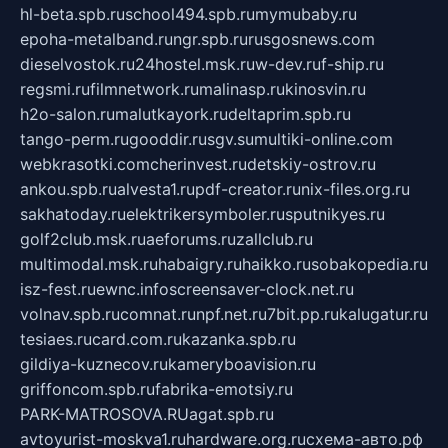
hl-beta.spb.ru
school494.spb.ru
mymubaby.ru
epoha-metalband.ru
ngr.spb.ru
rusgosnews.com
dieselvostok.ru
24hostel.msk.ru
w-dev.ru
f-ship.ru
regsmi.ru
filmnetwork.ru
malinasp.ru
kinosvin.ru
h2o-salon.ru
malutkayork.ru
deltaprim.spb.ru
tango-perm.ru
gooddir.ru
sgv.su
multiki-online.com
webkrasotki.com
cherinvest.ru
detskiy-ostrov.ru
ankou.spb.ru
alvesta1.ru
pdf-creator.ru
nix-files.org.ru
sakhatoday.ru
elektrikersymboler.ru
sputnikyes.ru
golf2club.msk.ru
aeforums.ru
zallclub.ru
multimodal.msk.ru
habaigry.ru
haikko.ru
sobakopedia.ru
isz-fest.ru
ewnc.info
screensaver-clock.net.ru
volnav.spb.ru
comnat.ru
npf.net.ru
7bit.pp.ru
kalugatur.ru
tesiaes.ru
card.com.ru
kazanka.spb.ru
gildiya-kuznecov.ru
kameryboavision.ru
griffoncom.spb.ru
fabrika-emotsiy.ru
PARK-MATROSOVA.RU
agat.spb.ru
avtoyurist-moskva1.ru
hardware.org.ru
схема-авто.рф