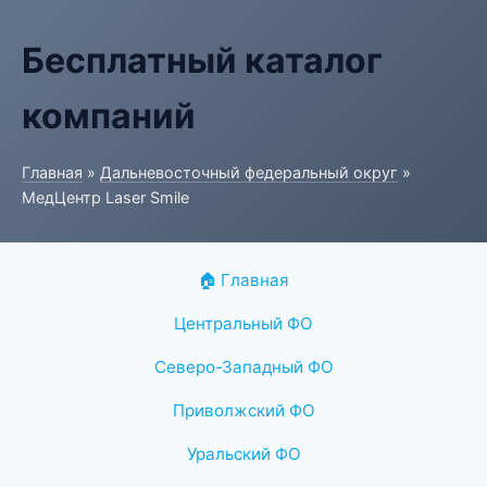
Бесплатный каталог
компаний
Главная
»
Дальневосточный федеральный округ
»
МедЦентр Laser Smile
🏠 Главная
Центральный ФО
Северо-Западный ФО
Приволжский ФО
Уральский ФО