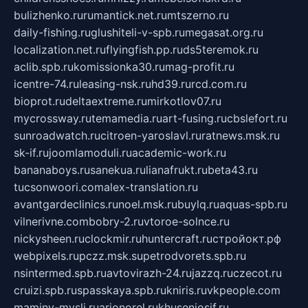
bulizhenko.ru
rumantick.net.ru
mtszerno.ru
daily-fishing.ru
glushiteli-v-spb.ru
megasat.org.ru
localization.net.ru
flyingfish.pp.ru
ds5teremok.ru
aclib.spb.ru
komissionka30.ru
mag-profit.ru
icentre-74.ru
leasing-nsk.ru
hd39.ru
rcd.com.ru
bioprot.ru
deltaextreme.ru
mirkotlov07.ru
mycrossway.ru
temamedia.ru
art-fusing.ru
cbslefort.ru
sunroadwatch.ru
citroen-yaroslavl.ru
ratnews.msk.ru
sk-if.ru
joomlamoduli.ru
academic-work.ru
bananaboys.ru
sanekua.ru
lianafrukt.ru
beta43.ru
tucsonwoori.com
alex-translation.ru
avantgardeclinics.ru
noel.msk.ru
buylq.ru
aquas-spb.ru
vilnerivne.com
bobry-2.ru
vtoroe-solnce.ru
nickysheen.ru
clockmir.ru
huntercraft.ru
стройокт.рф
webpixels.ru
pczz.msk.su
petrodvorets.spb.ru
nsintermed.spb.ru
avtovirazh-24.ru
jazzq.ru
czecot.ru
cruizi.spb.ru
spasskaya.spb.ru
kniris.ru
vkpeople.com
maminy-mysli.ru
arionorel.ru
khuseniosif.ru