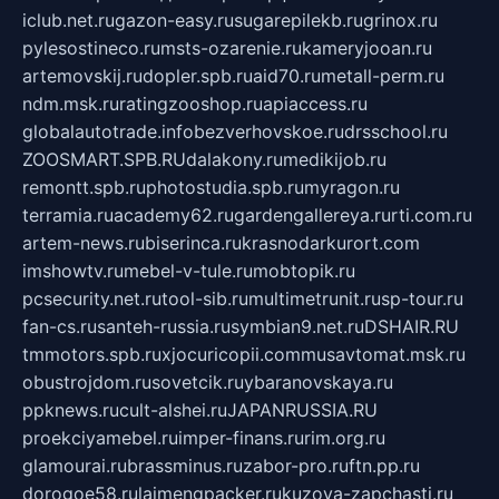
iclub.net.ru
gazon-easy.ru
sugarepilekb.ru
grinox.ru
pylesostineco.ru
msts-ozarenie.ru
kameryjooan.ru
artemovskij.ru
dopler.spb.ru
aid70.ru
metall-perm.ru
ndm.msk.ru
ratingzooshop.ru
apiaccess.ru
globalautotrade.info
bezverhovskoe.ru
drsschool.ru
ZOOSMART.SPB.RU
dalakony.ru
medikijob.ru
remontt.spb.ru
photostudia.spb.ru
myragon.ru
terramia.ru
academy62.ru
gardengallereya.ru
rti.com.ru
artem-news.ru
biserinca.ru
krasnodarkurort.com
imshowtv.ru
mebel-v-tule.ru
mobtopik.ru
pcsecurity.net.ru
tool-sib.ru
multimetrunit.ru
sp-tour.ru
fan-cs.ru
santeh-russia.ru
symbian9.net.ru
DSHAIR.RU
tmmotors.spb.ru
xjocuricopii.com
musavtomat.msk.ru
obustrojdom.ru
sovetcik.ru
ybaranovskaya.ru
ppknews.ru
cult-alshei.ru
JAPANRUSSIA.RU
proekciyamebel.ru
imper-finans.ru
rim.org.ru
glamourai.ru
brassminus.ru
zabor-pro.ru
ftn.pp.ru
dorogoe58.ru
laimengpacker.ru
kuzova-zapchasti.ru