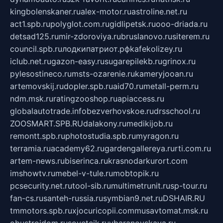
kingbolenskaner.ru
alex-motor.ru
astroline.net.ru
act1.spb.ru
polyglot.com.ru
gidlipetsk.ru
ooo-driada.ru
detsad125.ru
mir-zdoroviya.ru
bruslanovo.ru
siterem.ru
council.spb.ru
лодкипатриот.рф
kafekolizey.ru
iclub.net.ru
gazon-easy.ru
sugarepilekb.ru
grinox.ru
pylesostineco.ru
msts-ozarenie.ru
kameryjooan.ru
artemovskij.ru
dopler.spb.ru
aid70.ru
metall-perm.ru
ndm.msk.ru
ratingzooshop.ru
apiaccess.ru
globalautotrade.info
bezverhovskoe.ru
drsschool.ru
ZOOSMART.SPB.RU
dalakony.ru
medikijob.ru
remontt.spb.ru
photostudia.spb.ru
myragon.ru
terramia.ru
academy62.ru
gardengallereya.ru
rti.com.ru
artem-news.ru
biserinca.ru
krasnodarkurort.com
imshowtv.ru
mebel-v-tule.ru
mobtopik.ru
pcsecurity.net.ru
tool-sib.ru
multimetrunit.ru
sp-tour.ru
fan-cs.ru
santeh-russia.ru
symbian9.net.ru
DSHAIR.RU
tmmotors.spb.ru
xjocuricopii.com
musavtomat.msk.ru