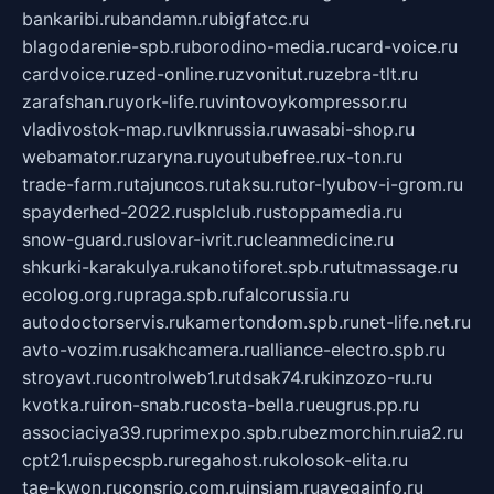
bankaribi.ru
bandamn.ru
bigfatcc.ru
blagodarenie-spb.ru
borodino-media.ru
card-voice.ru
cardvoice.ru
zed-online.ru
zvonitut.ru
zebra-tlt.ru
zarafshan.ru
york-life.ru
vintovoykompressor.ru
vladivostok-map.ru
vlknrussia.ru
wasabi-shop.ru
webamator.ru
zaryna.ru
youtubefree.ru
x-ton.ru
trade-farm.ru
tajuncos.ru
taksu.ru
tor-lyubov-i-grom.ru
spayderhed-2022.ru
splclub.ru
stoppamedia.ru
snow-guard.ru
slovar-ivrit.ru
cleanmedicine.ru
shkurki-karakulya.ru
kanotiforet.spb.ru
tutmassage.ru
ecolog.org.ru
praga.spb.ru
falcorussia.ru
autodoctorservis.ru
kamertondom.spb.ru
net-life.net.ru
avto-vozim.ru
sakhcamera.ru
alliance-electro.spb.ru
stroyavt.ru
controlweb1.ru
tdsak74.ru
kinzozo-ru.ru
kvotka.ru
iron-snab.ru
costa-bella.ru
eugrus.pp.ru
associaciya39.ru
primexpo.spb.ru
bezmorchin.ru
ia2.ru
cpt21.ru
ispecspb.ru
regahost.ru
kolosok-elita.ru
tae-kwon.ru
consrio.com.ru
insiam.ru
avegainfo.ru