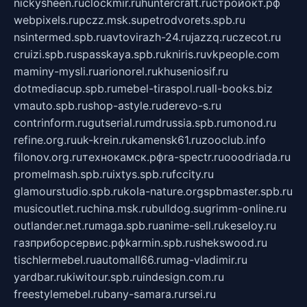
nickysheen.ru
clockmir.ru
huntercraft.ru
стройокт.рф
webpixels.ru
pczz.msk.su
petrodvorets.spb.ru
nsintermed.spb.ru
avtovirazh-24.ru
jazzq.ru
czecot.ru
cruizi.spb.ru
spasskaya.spb.ru
kniris.ru
vkpeople.com
maminy-mysli.ru
arionorel.ru
khuseniosif.ru
dotmediacup.spb.ru
mebel-tiraspol.ru
all-books.biz
vmauto.spb.ru
shop-astyle.ru
derevo-s.ru
contrinform.ru
gutserial.ru
mdrussia.spb.ru
monod.ru
refine.org.ru
uk-krein.ru
kamensk61.ru
zooclub.info
filonov.org.ru
технокамск.рф
ra-spectr.ru
ooodriada.ru
promelmash.spb.ru
ixtys.spb.ru
fccity.ru
glamourstudio.spb.ru
kola-nature.org
spbmaster.spb.ru
musicoutlet.ru
china.msk.ru
bulldog.su
grimm-online.ru
outlander.net.ru
maga.spb.ru
anime-sell.ru
keseloy.ru
газприборсервис.рф
karmin.spb.ru
shekswood.ru
tischlermebel.ru
automall66.ru
mag-vladimir.ru
yardbar.ru
kiwitour.spb.ru
indesign.com.ru
freestylemebel.ru
bany-samara.ru
rsei.ru