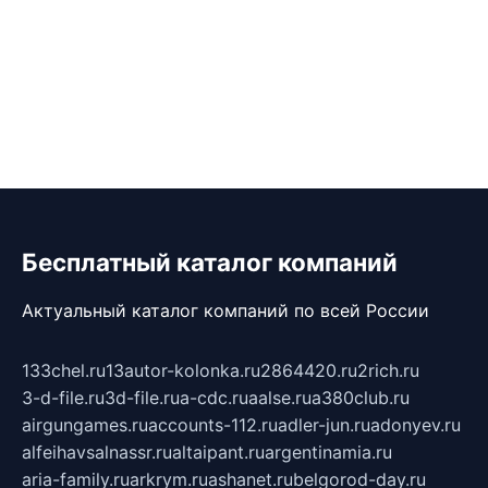
Бесплатный каталог компаний
Актуальный каталог компаний по всей России
133chel.ru
13autor-kolonka.ru
2864420.ru
2rich.ru
3-d-file.ru
3d-file.ru
a-cdc.ru
aalse.ru
a380club.ru
airgungames.ru
accounts-112.ru
adler-jun.ru
adonyev.ru
alfeihavsalnassr.ru
altaipant.ru
argentinamia.ru
aria-family.ru
arkrym.ru
ashanet.ru
belgorod-day.ru