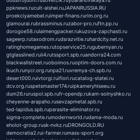
obustrojdom.ru
sovetcik.ru
ybaranovskaya.ru
ppknews.ru
cult-alshei.ru
JAPANRUSSIA.RU
proekciyamebel.ru
imper-finans.ru
rim.org.ru
glamourai.ru
brassminus.ru
zabor-pro.ru
ftn.pp.ru
dorogoe58.ru
laimengpacker.ru
kuzova-zapchasti.ru
sageerp.ru
taxodrom.ru
dsrazvitie.ru
hardcity.net.ru
ratinghomegames.ru
topservice25.ru
gubernyan.ru
gtglasslined.ru
ii4.ru
tssport.spb.ru
andorra24.com
blackwallstreet.ru
oboimos.ru
optim-doors.com.ru
ikuch.ru
nycr.org.ru
npa21.ru
vremya-ch.spb.ru
desert000.ru
ivtorgi.ru
ifiori.ru
catalog-statei.ru
dcv.org.ru
spetsmaster174.ru
ipkameryhiseeu.ru
dum26.ru
ruspol.spb.ru
fr-opendp.ru
kam-solnyshko.ru
cheyenne-arapaho.ru
sevzapmetal.spb.ru
ted-lapidus.spb.ru
parasite-eliminator.ru
sigma-complete.ru
modernworld.ru
dama-moda.ru
eholot-group.ru
sk-nvkz.ru
DRONGOLD.RU
democratia2.ru
i-farmer.ru
mass-sport.org