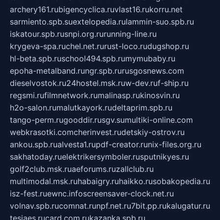
archery161.ru
bigencyclica.ru
vlast16.ru
korru.net
sarmiento.spb.su
extelopedia.ru
lammin-suo.spb.ru
iskatour.spb.ru
snpi.org.ru
running-line.ru
krygeva-spa.ru
chel.net.ru
rust-loco.ru
dugshop.ru
hl-beta.spb.ru
school494.spb.ru
mymubaby.ru
epoha-metalband.ru
ngr.spb.ru
rusgosnews.com
dieselvostok.ru
24hostel.msk.ru
w-dev.ru
f-ship.ru
regsmi.ru
filmnetwork.ru
malinasp.ru
kinosvin.ru
h2o-salon.ru
malutkayork.ru
deltaprim.spb.ru
tango-perm.ru
gooddir.ru
sgv.su
multiki-online.com
webkrasotki.com
cherinvest.ru
detskiy-ostrov.ru
ankou.spb.ru
alvesta1.ru
pdf-creator.ru
nix-files.org.ru
sakhatoday.ru
elektrikersymboler.ru
sputnikyes.ru
golf2club.msk.ru
aeforums.ru
zallclub.ru
multimodal.msk.ru
habaigry.ru
haikko.ru
sobakopedia.ru
isz-fest.ru
ewnc.info
screensaver-clock.net.ru
volnav.spb.ru
comnat.ru
npf.net.ru
7bit.pp.ru
kalugatur.ru
tesiaes.ru
card.com.ru
kazanka.spb.ru