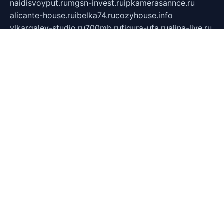
naidisvoyput.ru
mgsn-invest.ru
ipkamerasannce.ru
alicante-house.ru
ibelka74.ru
cozyhouse.info
vlkargalev-studio.ru
700mb.ru
figura-ufa.ru
alina-live.ru
belarusiannews.ru
womenknow.ru
dos-vniimk.ru
sega.net.ru
dv.net.ru
phenomenonsofhistory.com
telesputnik.net.ru
wall.pp.ru
pylesosroidmi.ru
gtc-clan.ru
cligs.ru
bibikazap.ru
popova.org.ru
netwhistler.spb.ru
bellvil.ru
bonzon.ru
iss-vladik.ru
defiparis.net.ru
las-gryzas.ru
amku.ru
electednews.spb.ru
feather.org.ru
spar72.ru
tankiigri.ru
dominus.com.ru
ibtree.ru
sanykool.pp.ru
unixlib.org.ru
menatep.spb.ru
gartenterrassen.ru
printeka.ru
skvozilka.com.ru
parkovka-pub.ru
lovemobi.ru
art-ru.ru
emulatorz.com.ru
alucomp.com.ru
tatforum.com.ru
alternativa-profi.ru
dermakler.ru
artsurvey.ru
aredir.ru
khimspas.ru
centr-maxi.ru
2018r.ru
bort-stomer-defort.ru
professional2.ru
gibsons.ru
artselena.ru
art-pilot.ru
ingredient.spb.ru