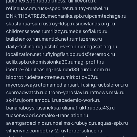
jablonex.spb.ru
bookmess.ru
linkword.ru
refineua.com.ru
cs-spec.net.ru
altay-mebel.ru
DNK-THEATRE.RU
mechaniks.spb.ru
ipcamtechage.ru
skosta.ru
a-sun.ru
stroy-ldsp.ru
snowlands.org.ru
childrensshoes.ru
mrlizzy.ru
mebelsofiakrd.ru
bulizhenko.ru
rumantick.net.ru
mtszerno.ru
daily-fishing.ru
glushiteli-v-spb.ru
megasat.org.ru
localization.net.ru
flyingfish.pp.ru
ds5teremok.ru
aclib.spb.ru
komissionka30.ru
mag-profit.ru
icentre-74.ru
leasing-nsk.ru
hd39.ru
rcd.com.ru
bioprot.ru
deltaextreme.ru
mirkotlov07.ru
mycrossway.ru
temamedia.ru
art-fusing.ru
cbslefort.ru
sunroadwatch.ru
citroen-yaroslavl.ru
ratnews.msk.ru
sk-if.ru
joomlamoduli.ru
academic-work.ru
bananaboys.ru
sanekua.ru
lianafrukt.ru
beta43.ru
tucsonwoori.com
alex-translation.ru
avantgardeclinics.ru
noel.msk.ru
buylq.ru
aquas-spb.ru
vilnerivne.com
bobry-2.ru
vtoroe-solnce.ru