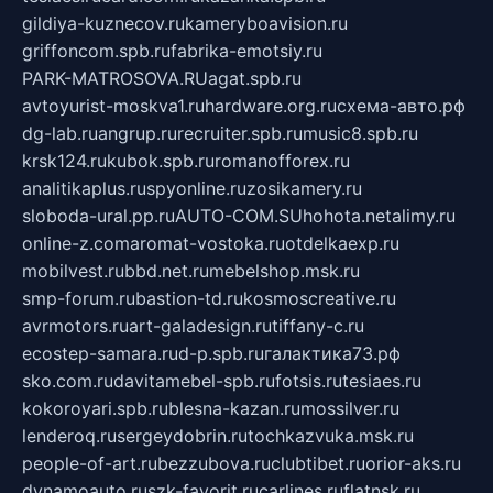
gildiya-kuznecov.ru
kameryboavision.ru
griffoncom.spb.ru
fabrika-emotsiy.ru
PARK-MATROSOVA.RU
agat.spb.ru
avtoyurist-moskva1.ru
hardware.org.ru
схема-авто.рф
dg-lab.ru
angrup.ru
recruiter.spb.ru
music8.spb.ru
krsk124.ru
kubok.spb.ru
romanofforex.ru
analitikaplus.ru
spyonline.ru
zosikamery.ru
sloboda-ural.pp.ru
AUTO-COM.SU
hohota.net
alimy.ru
online-z.com
aromat-vostoka.ru
otdelkaexp.ru
mobilvest.ru
bbd.net.ru
mebelshop.msk.ru
smp-forum.ru
bastion-td.ru
kosmoscreative.ru
avrmotors.ru
art-galadesign.ru
tiffany-c.ru
ecostep-samara.ru
d-p.spb.ru
галактика73.рф
sko.com.ru
davitamebel-spb.ru
fotsis.ru
tesiaes.ru
kokoroyari.spb.ru
blesna-kazan.ru
mossilver.ru
lenderoq.ru
sergeydobrin.ru
tochkazvuka.msk.ru
people-of-art.ru
bezzubova.ru
clubtibet.ru
orior-aks.ru
dynamoauto.ru
szk-favorit.ru
carlines.ru
flatnsk.ru