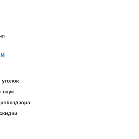
ми
ми
 уголок
ы наук
требнадзора
скидки