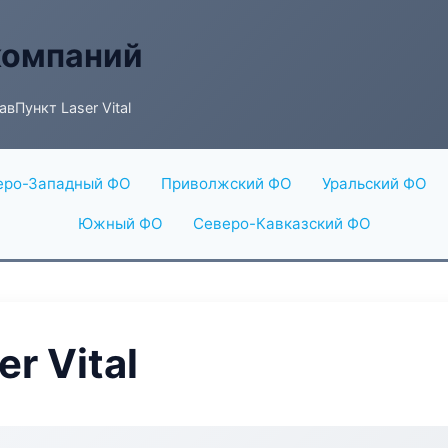
компаний
вПункт Laser Vital
еро-Западный ФО
Приволжский ФО
Уральский ФО
Южный ФО
Северо-Кавказский ФО
r Vital