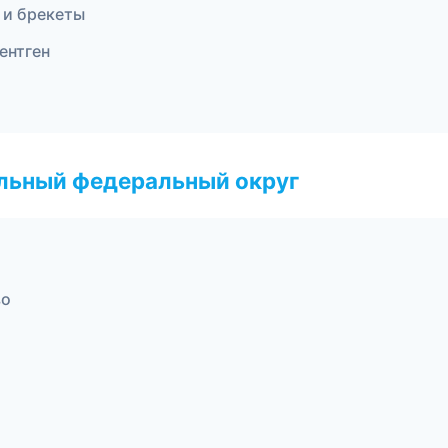
 и брекеты
ентген
альный федеральный округ
во