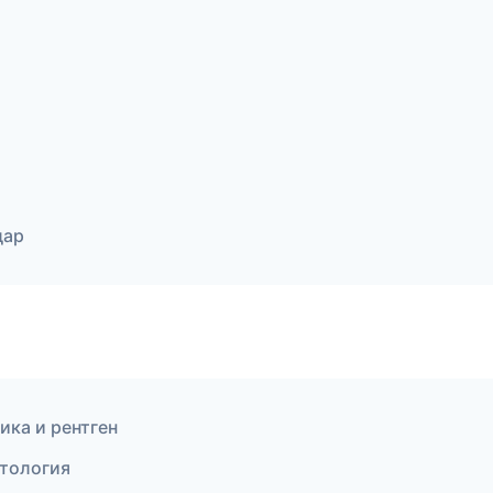
дар
ика и рентген
нтология