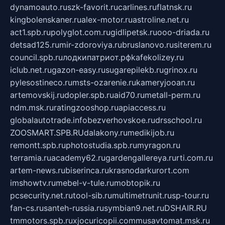
dynamoauto.ru
szk-favorit.ru
carlines.ru
flatnsk.ru
kingbolenskaner.ru
alex-motor.ru
astroline.net.ru
act1.spb.ru
polyglot.com.ru
gidlipetsk.ru
ooo-driada.ru
detsad125.ru
mir-zdoroviya.ru
bruslanovo.ru
siterem.ru
council.spb.ru
лодкипатриот.рф
kafekolizey.ru
iclub.net.ru
gazon-easy.ru
sugarepilekb.ru
grinox.ru
pylesostineco.ru
msts-ozarenie.ru
kameryjooan.ru
artemovskij.ru
dopler.spb.ru
aid70.ru
metall-perm.ru
ndm.msk.ru
ratingzooshop.ru
apiaccess.ru
globalautotrade.info
bezverhovskoe.ru
drsschool.ru
ZOOSMART.SPB.RU
dalakony.ru
medikijob.ru
remontt.spb.ru
photostudia.spb.ru
myragon.ru
terramia.ru
academy62.ru
gardengallereya.ru
rti.com.ru
artem-news.ru
biserinca.ru
krasnodarkurort.com
imshowtv.ru
mebel-v-tule.ru
mobtopik.ru
pcsecurity.net.ru
tool-sib.ru
multimetrunit.ru
sp-tour.ru
fan-cs.ru
santeh-russia.ru
symbian9.net.ru
DSHAIR.RU
tmmotors.spb.ru
xjocuricopii.com
musavtomat.msk.ru