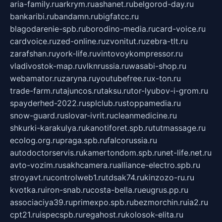
aria-family.ru
arkrym.ru
ashanet.ru
belgorod-day.ru
bankaribi.ru
bandamn.ru
bigfatcc.ru
blagodarenie-spb.ru
borodino-media.ru
card-voice.ru
cardvoice.ru
zed-online.ru
zvonitut.ru
zebra-tlt.ru
zarafshan.ru
york-life.ru
vintovoykompressor.ru
vladivostok-map.ru
vlknrussia.ru
wasabi-shop.ru
webamator.ru
zaryna.ru
youtubefree.ru
x-ton.ru
trade-farm.ru
tajuncos.ru
taksu.ru
tor-lyubov-i-grom.ru
spayderhed-2022.ru
splclub.ru
stoppamedia.ru
snow-guard.ru
slovar-ivrit.ru
cleanmedicine.ru
shkurki-karakulya.ru
kanotiforet.spb.ru
tutmassage.ru
ecolog.org.ru
praga.spb.ru
falcorussia.ru
autodoctorservis.ru
kamertondom.spb.ru
net-life.net.ru
avto-vozim.ru
sakhcamera.ru
alliance-electro.spb.ru
stroyavt.ru
controlweb1.ru
tdsak74.ru
kinzozo-ru.ru
kvotka.ru
iron-snab.ru
costa-bella.ru
eugrus.pp.ru
associaciya39.ru
primexpo.spb.ru
bezmorchin.ru
ia2.ru
cpt21.ru
ispecspb.ru
regahost.ru
kolosok-elita.ru