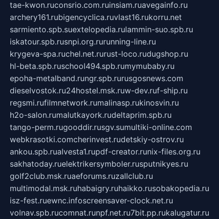
tae-kwon.ru
consrio.com.ru
insiam.ru
avegainfo.ru
archery161.ru
bigencyclica.ru
vlast16.ru
korru.net
sarmiento.spb.su
extelopedia.ru
lammin-suo.spb.ru
iskatour.spb.ru
snpi.org.ru
running-line.ru
krygeva-spa.ru
chel.net.ru
rust-loco.ru
dugshop.ru
hl-beta.spb.ru
school494.spb.ru
mymubaby.ru
epoha-metalband.ru
ngr.spb.ru
rusgosnews.com
dieselvostok.ru
24hostel.msk.ru
w-dev.ru
f-ship.ru
regsmi.ru
filmnetwork.ru
malinasp.ru
kinosvin.ru
h2o-salon.ru
malutkayork.ru
deltaprim.spb.ru
tango-perm.ru
gooddir.ru
sgv.su
multiki-online.com
webkrasotki.com
cherinvest.ru
detskiy-ostrov.ru
ankou.spb.ru
alvesta1.ru
pdf-creator.ru
nix-files.org.ru
sakhatoday.ru
elektrikersymboler.ru
sputnikyes.ru
golf2club.msk.ru
aeforums.ru
zallclub.ru
multimodal.msk.ru
habaigry.ru
haikko.ru
sobakopedia.ru
isz-fest.ru
ewnc.info
screensaver-clock.net.ru
volnav.spb.ru
comnat.ru
npf.net.ru
7bit.pp.ru
kalugatur.ru