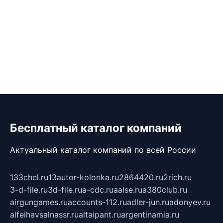
Бесплатный каталог компаний
Актуальный каталог компаний по всей России
133chel.ru
13autor-kolonka.ru
2864420.ru
2rich.ru
3-d-file.ru
3d-file.ru
a-cdc.ru
aalse.ru
a380club.ru
airgungames.ru
accounts-112.ru
adler-jun.ru
adonyev.ru
alfeihavsalnassr.ru
altaipant.ru
argentinamia.ru