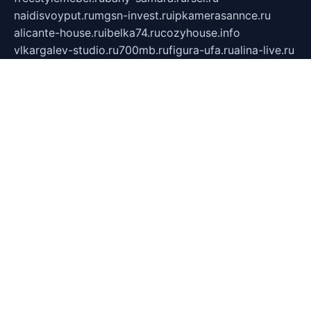
naidisvoyput.ru
mgsn-invest.ru
ipkamerasannce.ru
alicante-house.ru
ibelka74.ru
cozyhouse.info
vlkargalev-studio.ru
700mb.ru
figura-ufa.ru
alina-live.ru
belarusiannews.ru
womenknow.ru
dos-vniimk.ru
sega.net.ru
dv.net.ru
phenomenonsofhistory.com
telesputnik.net.ru
wall.pp.ru
pylesosroidmi.ru
gtc-clan.ru
cligs.ru
bibikazap.ru
popova.org.ru
netwhistler.spb.ru
bellvil.ru
bonzon.ru
iss-vladik.ru
defiparis.net.ru
las-gryzas.ru
amku.ru
electednews.spb.ru
feather.org.ru
spar72.ru
tankiigri.ru
dominus.com.ru
ibtree.ru
sanykool.pp.ru
unixlib.org.ru
menatep.spb.ru
gartenterrassen.ru
printeka.ru
skvozilka.com.ru
parkovka-pub.ru
lovemobi.ru
art-ru.ru
emulatorz.com.ru
alucomp.com.ru
tatforum.com.ru
alternativa-profi.ru
dermakler.ru
artsurvey.ru
aredir.ru
khimspas.ru
centr-maxi.ru
2018r.ru
bort-stomer-defort.ru
professional2.ru
gibsons.ru
artselena.ru
art-pilot.ru
ingredient.spb.ru