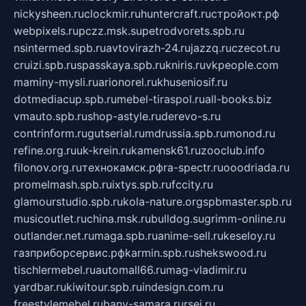
nickysheen.ru
clockmir.ru
huntercraft.ru
стройокт.рф
webpixels.ru
pczz.msk.su
petrodvorets.spb.ru
nsintermed.spb.ru
avtovirazh-24.ru
jazzq.ru
czecot.ru
cruizi.spb.ru
spasskaya.spb.ru
kniris.ru
vkpeople.com
maminy-mysli.ru
arionorel.ru
khuseniosif.ru
dotmediacup.spb.ru
mebel-tiraspol.ru
all-books.biz
vmauto.spb.ru
shop-astyle.ru
derevo-s.ru
contrinform.ru
gutserial.ru
mdrussia.spb.ru
monod.ru
refine.org.ru
uk-krein.ru
kamensk61.ru
zooclub.info
filonov.org.ru
технокамск.рф
ra-spectr.ru
ooodriada.ru
promelmash.spb.ru
ixtys.spb.ru
fccity.ru
glamourstudio.spb.ru
kola-nature.org
spbmaster.spb.ru
musicoutlet.ru
china.msk.ru
bulldog.su
grimm-online.ru
outlander.net.ru
maga.spb.ru
anime-sell.ru
keseloy.ru
газприборсервис.рф
karmin.spb.ru
shekswood.ru
tischlermebel.ru
automall66.ru
mag-vladimir.ru
yardbar.ru
kiwitour.spb.ru
indesign.com.ru
freestylemebel.ru
bany-samara.ru
rsei.ru