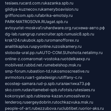
tesiaes.ru
card.com.ru
kazanka.spb.ru
gildiya-kuznecov.ru
kameryboavision.ru
griffoncom.spb.ru
fabrika-emotsiy.ru
PARK-MATROSOVA.RU
agat.spb.ru
avtoyurist-moskva1.ru
hardware.org.ru
схема-авто.рф
dg-lab.ru
angrup.ru
recruiter.spb.ru
music8.spb.ru
krsk124.ru
kubok.spb.ru
romanofforex.ru
analitikaplus.ru
spyonline.ru
zosikamery.ru
sloboda-ural.pp.ru
AUTO-COM.SU
hohota.net
alimy.ru
online-z.com
aromat-vostoka.ru
otdelkaexp.ru
mobilvest.ru
bbd.net.ru
mebelshop.msk.ru
smp-forum.ru
bastion-td.ru
kosmoscreative.ru
avrmotors.ru
art-galadesign.ru
tiffany-c.ru
ecostep-samara.ru
d-p.spb.ru
галактика73.рф
sko.com.ru
davitamebel-spb.ru
fotsis.ru
tesiaes.ru
kokoroyari.spb.ru
blesna-kazan.ru
mossilver.ru
lenderoq.ru
sergeydobrin.ru
tochkazvuka.msk.ru
people-of-art.ru
bezzubova.ru
clubtibet.ru
orior-aks.ru