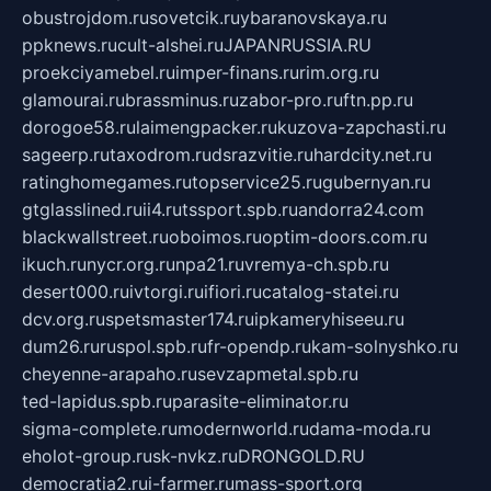
obustrojdom.ru
sovetcik.ru
ybaranovskaya.ru
ppknews.ru
cult-alshei.ru
JAPANRUSSIA.RU
proekciyamebel.ru
imper-finans.ru
rim.org.ru
glamourai.ru
brassminus.ru
zabor-pro.ru
ftn.pp.ru
dorogoe58.ru
laimengpacker.ru
kuzova-zapchasti.ru
sageerp.ru
taxodrom.ru
dsrazvitie.ru
hardcity.net.ru
ratinghomegames.ru
topservice25.ru
gubernyan.ru
gtglasslined.ru
ii4.ru
tssport.spb.ru
andorra24.com
blackwallstreet.ru
oboimos.ru
optim-doors.com.ru
ikuch.ru
nycr.org.ru
npa21.ru
vremya-ch.spb.ru
desert000.ru
ivtorgi.ru
ifiori.ru
catalog-statei.ru
dcv.org.ru
spetsmaster174.ru
ipkameryhiseeu.ru
dum26.ru
ruspol.spb.ru
fr-opendp.ru
kam-solnyshko.ru
cheyenne-arapaho.ru
sevzapmetal.spb.ru
ted-lapidus.spb.ru
parasite-eliminator.ru
sigma-complete.ru
modernworld.ru
dama-moda.ru
eholot-group.ru
sk-nvkz.ru
DRONGOLD.RU
democratia2.ru
i-farmer.ru
mass-sport.org