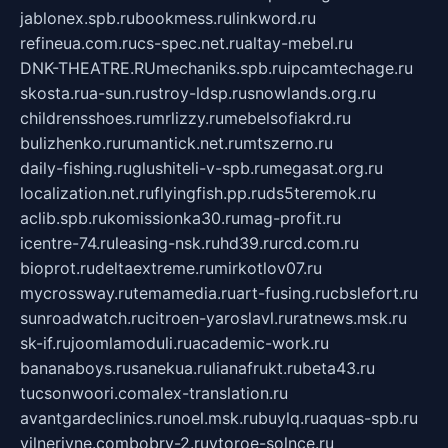
jablonex.spb.ru
bookmess.ru
linkword.ru
refineua.com.ru
cs-spec.net.ru
altay-mebel.ru
DNK-THEATRE.RU
mechaniks.spb.ru
ipcamtechage.ru
skosta.ru
a-sun.ru
stroy-ldsp.ru
snowlands.org.ru
childrensshoes.ru
mrlizzy.ru
mebelsofiakrd.ru
bulizhenko.ru
rumantick.net.ru
mtszerno.ru
daily-fishing.ru
glushiteli-v-spb.ru
megasat.org.ru
localization.net.ru
flyingfish.pp.ru
ds5teremok.ru
aclib.spb.ru
komissionka30.ru
mag-profit.ru
icentre-74.ru
leasing-nsk.ru
hd39.ru
rcd.com.ru
bioprot.ru
deltaextreme.ru
mirkotlov07.ru
mycrossway.ru
temamedia.ru
art-fusing.ru
cbslefort.ru
sunroadwatch.ru
citroen-yaroslavl.ru
ratnews.msk.ru
sk-if.ru
joomlamoduli.ru
academic-work.ru
bananaboys.ru
sanekua.ru
lianafrukt.ru
beta43.ru
tucsonwoori.com
alex-translation.ru
avantgardeclinics.ru
noel.msk.ru
buylq.ru
aquas-spb.ru
vilnerivne.com
bobry-2.ru
vtoroe-solnce.ru