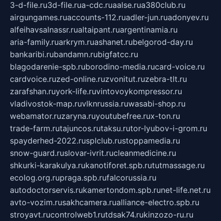
3-d-file.ru
3d-file.ru
a-cdc.ru
aalse.ru
a380club.ru
airgungames.ru
accounts-112.ru
adler-jun.ru
adonyev.ru
alfeihavsalnassr.ru
altaipant.ru
argentinamia.ru
aria-family.ru
arkrym.ru
ashanet.ru
belgorod-day.ru
bankaribi.ru
bandamn.ru
bigfatcc.ru
blagodarenie-spb.ru
borodino-media.ru
card-voice.ru
cardvoice.ru
zed-online.ru
zvonitut.ru
zebra-tlt.ru
zarafshan.ru
york-life.ru
vintovoykompressor.ru
vladivostok-map.ru
vlknrussia.ru
wasabi-shop.ru
webamator.ru
zaryna.ru
youtubefree.ru
x-ton.ru
trade-farm.ru
tajuncos.ru
taksu.ru
tor-lyubov-i-grom.ru
spayderhed-2022.ru
splclub.ru
stoppamedia.ru
snow-guard.ru
slovar-ivrit.ru
cleanmedicine.ru
shkurki-karakulya.ru
kanotiforet.spb.ru
tutmassage.ru
ecolog.org.ru
praga.spb.ru
falcorussia.ru
autodoctorservis.ru
kamertondom.spb.ru
net-life.net.ru
avto-vozim.ru
sakhcamera.ru
alliance-electro.spb.ru
stroyavt.ru
controlweb1.ru
tdsak74.ru
kinzozo-ru.ru