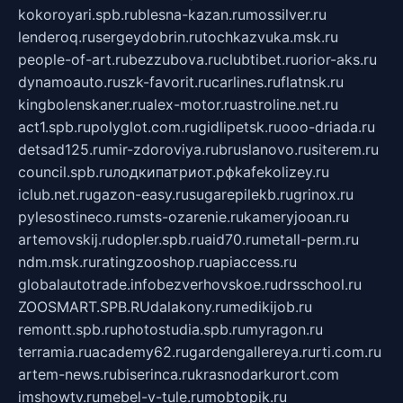
kokoroyari.spb.ru
blesna-kazan.ru
mossilver.ru
lenderoq.ru
sergeydobrin.ru
tochkazvuka.msk.ru
people-of-art.ru
bezzubova.ru
clubtibet.ru
orior-aks.ru
dynamoauto.ru
szk-favorit.ru
carlines.ru
flatnsk.ru
kingbolenskaner.ru
alex-motor.ru
astroline.net.ru
act1.spb.ru
polyglot.com.ru
gidlipetsk.ru
ooo-driada.ru
detsad125.ru
mir-zdoroviya.ru
bruslanovo.ru
siterem.ru
council.spb.ru
лодкипатриот.рф
kafekolizey.ru
iclub.net.ru
gazon-easy.ru
sugarepilekb.ru
grinox.ru
pylesostineco.ru
msts-ozarenie.ru
kameryjooan.ru
artemovskij.ru
dopler.spb.ru
aid70.ru
metall-perm.ru
ndm.msk.ru
ratingzooshop.ru
apiaccess.ru
globalautotrade.info
bezverhovskoe.ru
drsschool.ru
ZOOSMART.SPB.RU
dalakony.ru
medikijob.ru
remontt.spb.ru
photostudia.spb.ru
myragon.ru
terramia.ru
academy62.ru
gardengallereya.ru
rti.com.ru
artem-news.ru
biserinca.ru
krasnodarkurort.com
imshowtv.ru
mebel-v-tule.ru
mobtopik.ru