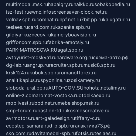
multimodal.msk.ru
habaigry.ru
haikko.ru
sobakopedia.ru
isz-fest.ru
ewnc.info
screensaver-clock.net.ru
volnav.spb.ru
comnat.ru
npf.net.ru
7bit.pp.ru
kalugatur.ru
tesiaes.ru
card.com.ru
kazanka.spb.ru
gildiya-kuznecov.ru
kameryboavision.ru
griffoncom.spb.ru
fabrika-emotsiy.ru
PARK-MATROSOVA.RU
agat.spb.ru
avtoyurist-moskva1.ru
hardware.org.ru
схема-авто.рф
dg-lab.ru
angrup.ru
recruiter.spb.ru
music8.spb.ru
krsk124.ru
kubok.spb.ru
romanofforex.ru
analitikaplus.ru
spyonline.ru
zosikamery.ru
sloboda-ural.pp.ru
AUTO-COM.SU
hohota.net
alimy.ru
online-z.com
aromat-vostoka.ru
otdelkaexp.ru
mobilvest.ru
bbd.net.ru
mebelshop.msk.ru
smp-forum.ru
bastion-td.ru
kosmoscreative.ru
avrmotors.ru
art-galadesign.ru
tiffany-c.ru
ecostep-samara.ru
d-p.spb.ru
галактика73.рф
sko.com.ru
davitamebel-spb.ru
fotsis.ru
tesiaes.ru