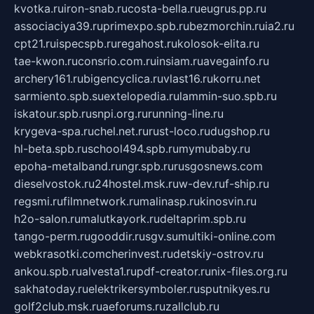
kvotka.ru
iron-snab.ru
costa-bella.ru
eugrus.pp.ru
associaciya39.ru
primexpo.spb.ru
bezmorchin.ru
ia2.ru
cpt21.ru
ispecspb.ru
regahost.ru
kolosok-elita.ru
tae-kwon.ru
consrio.com.ru
insiam.ru
avegainfo.ru
archery161.ru
bigencyclica.ru
vlast16.ru
korru.net
sarmiento.spb.su
extelopedia.ru
lammin-suo.spb.ru
iskatour.spb.ru
snpi.org.ru
running-line.ru
krygeva-spa.ru
chel.net.ru
rust-loco.ru
dugshop.ru
hl-beta.spb.ru
school494.spb.ru
mymubaby.ru
epoha-metalband.ru
ngr.spb.ru
rusgosnews.com
dieselvostok.ru
24hostel.msk.ru
w-dev.ru
f-ship.ru
regsmi.ru
filmnetwork.ru
malinasp.ru
kinosvin.ru
h2o-salon.ru
malutkayork.ru
deltaprim.spb.ru
tango-perm.ru
gooddir.ru
sgv.su
multiki-online.com
webkrasotki.com
cherinvest.ru
detskiy-ostrov.ru
ankou.spb.ru
alvesta1.ru
pdf-creator.ru
nix-files.org.ru
sakhatoday.ru
elektrikersymboler.ru
sputnikyes.ru
golf2club.msk.ru
aeforums.ru
zallclub.ru