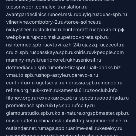
tucsonwoori.com
alex-translation.ru
avantgardeclinics.ru
noel.msk.ru
buylq.ru
aquas-spb.ru
vilnerivne.com
bobry-2.ru
vtoroe-solnce.ru
nickysheen.ru
clockmir.ru
huntercraft.ru
стройокт.рф
webpixels.ru
pczz.msk.su
petrodvorets.spb.ru
nsintermed.spb.ru
avtovirazh-24.ru
jazzq.ru
czecot.ru
cruizi.spb.ru
spasskaya.spb.ru
kniris.ru
vkpeople.com
maminy-mysli.ru
arionorel.ru
khuseniosif.ru
dotmediacup.spb.ru
mebel-tiraspol.ru
all-books.biz
vmauto.spb.ru
shop-astyle.ru
derevo-s.ru
contrinform.ru
gutserial.ru
mdrussia.spb.ru
monod.ru
refine.org.ru
uk-krein.ru
kamensk61.ru
zooclub.info
filonov.org.ru
технокамск.рф
ra-spectr.ru
ooodriada.ru
promelmash.spb.ru
ixtys.spb.ru
fccity.ru
glamourstudio.spb.ru
kola-nature.org
spbmaster.spb.ru
musicoutlet.ru
china.msk.ru
bulldog.su
grimm-online.ru
outlander.net.ru
maga.spb.ru
anime-sell.ru
keseloy.ru
газприборсервис.рф
karmin.spb.ru
shekswood.ru