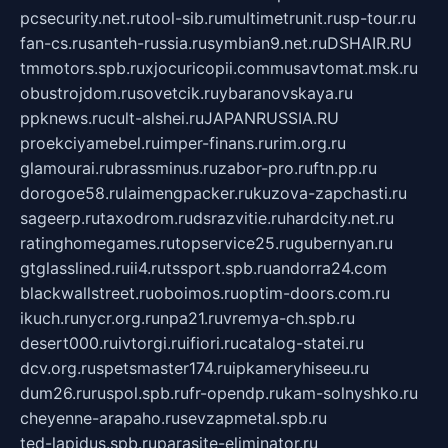
pcsecurity.net.ru
tool-sib.ru
multimetrunit.ru
sp-tour.ru
fan-cs.ru
santeh-russia.ru
symbian9.net.ru
DSHAIR.RU
tmmotors.spb.ru
xjocuricopii.com
musavtomat.msk.ru
obustrojdom.ru
sovetcik.ru
ybaranovskaya.ru
ppknews.ru
cult-alshei.ru
JAPANRUSSIA.RU
proekciyamebel.ru
imper-finans.ru
rim.org.ru
glamourai.ru
brassminus.ru
zabor-pro.ru
ftn.pp.ru
dorogoe58.ru
laimengpacker.ru
kuzova-zapchasti.ru
sageerp.ru
taxodrom.ru
dsrazvitie.ru
hardcity.net.ru
ratinghomegames.ru
topservice25.ru
gubernyan.ru
gtglasslined.ru
ii4.ru
tssport.spb.ru
andorra24.com
blackwallstreet.ru
oboimos.ru
optim-doors.com.ru
ikuch.ru
nycr.org.ru
npa21.ru
vremya-ch.spb.ru
desert000.ru
ivtorgi.ru
ifiori.ru
catalog-statei.ru
dcv.org.ru
spetsmaster174.ru
ipkameryhiseeu.ru
dum26.ru
ruspol.spb.ru
fr-opendp.ru
kam-solnyshko.ru
cheyenne-arapaho.ru
sevzapmetal.spb.ru
ted-lapidus.spb.ru
parasite-eliminator.ru