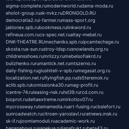
sigma-complete.ru
modernworld.ru
dama-moda.ru
eholot-group.ru
sk-nvkz.ru
DRONGOLD.RU
democratia2.ru
i-farmer.ru
mass-sport.org
jablonex.spb.ru
bookmess.ru
linkword.ru
refineua.com.ru
cs-spec.net.ru
altay-mebel.ru
DNK-THEATRE.RU
mechaniks.spb.ru
ipcamtechage.ru
skosta.ru
a-sun.ru
stroy-ldsp.ru
snowlands.org.ru
childrensshoes.ru
mrlizzy.ru
mebelsofiakrd.ru
bulizhenko.ru
rumantick.net.ru
mtszerno.ru
daily-fishing.ru
glushiteli-v-spb.ru
megasat.org.ru
localization.net.ru
flyingfish.pp.ru
ds5teremok.ru
aclib.spb.ru
komissionka30.ru
mag-profit.ru
icentre-74.ru
leasing-nsk.ru
hd39.ru
rcd.com.ru
bioprot.ru
deltaextreme.ru
mirkotlov07.ru
mycrossway.ru
temamedia.ru
art-fusing.ru
cbslefort.ru
sunroadwatch.ru
citroen-yaroslavl.ru
ratnews.msk.ru
sk-if.ru
joomlamoduli.ru
academic-work.ru
bananaboys.ru
sanekua.ru
lianafrukt.ru
beta43.ru