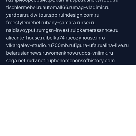
tischlermebel.ru
automall66.ru
mag-vladimir.ru
yardbar.ru
kiwitour.spb.ru
indesign.com.ru
freestylemebel.ru
bany-samara.ru
rsei.ru
naidisvoyput.ru
mgsn-invest.ru
ipkamerasannce.ru
alicante-house.ru
ibelka74.ru
cozyhouse.info
vlkargalev-studio.ru
700mb.ru
figura-ufa.ru
alina-live.ru
belarusiannews.ru
womenknow.ru
dos-vniimk.ru
sega.net.ru
dv.net.ru
phenomenonsofhistory.com
telesputnik.net.ru
wall.pp.ru
pylesosroidmi.ru
gtc-clan.ru
cligs.ru
bibikazap.ru
popova.org.ru
netwhistler.spb.ru
bellvil.ru
bonzon.ru
iss-vladik.ru
defiparis.net.ru
las-gryzas.ru
amku.ru
electednews.spb.ru
feather.org.ru
spar72.ru
tankiigri.ru
dominus.com.ru
ibtree.ru
sanykool.pp.ru
unixlib.org.ru
menatep.spb.ru
gartenterrassen.ru
printeka.ru
skvozilka.com.ru
parkovka-pub.ru
lovemobi.ru
art-ru.ru
emulatorz.com.ru
alucomp.com.ru
tatforum.com.ru