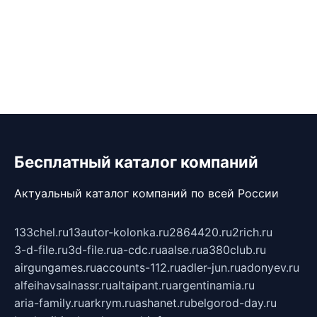
Бесплатный каталог компаний
Актуальный каталог компаний по всей России
133chel.ru
13autor-kolonka.ru
2864420.ru
2rich.ru
3-d-file.ru
3d-file.ru
a-cdc.ru
aalse.ru
a380club.ru
airgungames.ru
accounts-112.ru
adler-jun.ru
adonyev.ru
alfeihavsalnassr.ru
altaipant.ru
argentinamia.ru
aria-family.ru
arkrym.ru
ashanet.ru
belgorod-day.ru