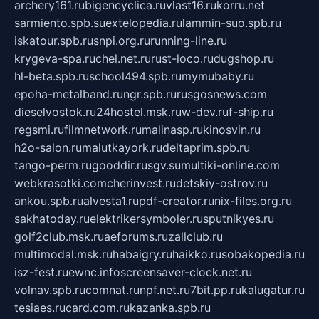
archery161.ru
bigencyclica.ru
vlast16.ru
korru.net
sarmiento.spb.su
extelopedia.ru
lammin-suo.spb.ru
iskatour.spb.ru
snpi.org.ru
running-line.ru
krygeva-spa.ru
chel.net.ru
rust-loco.ru
dugshop.ru
hl-beta.spb.ru
school494.spb.ru
mymubaby.ru
epoha-metalband.ru
ngr.spb.ru
rusgosnews.com
dieselvostok.ru
24hostel.msk.ru
w-dev.ru
f-ship.ru
regsmi.ru
filmnetwork.ru
malinasp.ru
kinosvin.ru
h2o-salon.ru
malutkayork.ru
deltaprim.spb.ru
tango-perm.ru
gooddir.ru
sgv.su
multiki-online.com
webkrasotki.com
cherinvest.ru
detskiy-ostrov.ru
ankou.spb.ru
alvesta1.ru
pdf-creator.ru
nix-files.org.ru
sakhatoday.ru
elektrikersymboler.ru
sputnikyes.ru
golf2club.msk.ru
aeforums.ru
zallclub.ru
multimodal.msk.ru
habaigry.ru
haikko.ru
sobakopedia.ru
isz-fest.ru
ewnc.info
screensaver-clock.net.ru
volnav.spb.ru
comnat.ru
npf.net.ru
7bit.pp.ru
kalugatur.ru
tesiaes.ru
card.com.ru
kazanka.spb.ru