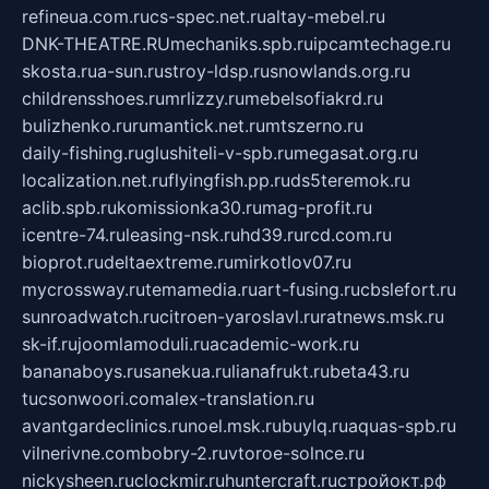
refineua.com.ru
cs-spec.net.ru
altay-mebel.ru
DNK-THEATRE.RU
mechaniks.spb.ru
ipcamtechage.ru
skosta.ru
a-sun.ru
stroy-ldsp.ru
snowlands.org.ru
childrensshoes.ru
mrlizzy.ru
mebelsofiakrd.ru
bulizhenko.ru
rumantick.net.ru
mtszerno.ru
daily-fishing.ru
glushiteli-v-spb.ru
megasat.org.ru
localization.net.ru
flyingfish.pp.ru
ds5teremok.ru
aclib.spb.ru
komissionka30.ru
mag-profit.ru
icentre-74.ru
leasing-nsk.ru
hd39.ru
rcd.com.ru
bioprot.ru
deltaextreme.ru
mirkotlov07.ru
mycrossway.ru
temamedia.ru
art-fusing.ru
cbslefort.ru
sunroadwatch.ru
citroen-yaroslavl.ru
ratnews.msk.ru
sk-if.ru
joomlamoduli.ru
academic-work.ru
bananaboys.ru
sanekua.ru
lianafrukt.ru
beta43.ru
tucsonwoori.com
alex-translation.ru
avantgardeclinics.ru
noel.msk.ru
buylq.ru
aquas-spb.ru
vilnerivne.com
bobry-2.ru
vtoroe-solnce.ru
nickysheen.ru
clockmir.ru
huntercraft.ru
стройокт.рф