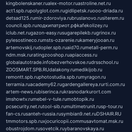
kingbolenskaner.ru
alex-motor.ru
astroline.net.ru
act1.spb.ru
polyglot.com.ru
gidlipetsk.ru
ooo-driada.ru
detsad125.ru
mir-zdoroviya.ru
bruslanovo.ru
siterem.ru
council.spb.ru
лодкипатриот.рф
kafekolizey.ru
iclub.net.ru
gazon-easy.ru
sugarepilekb.ru
grinox.ru
pylesostineco.ru
msts-ozarenie.ru
kameryjooan.ru
artemovskij.ru
dopler.spb.ru
aid70.ru
metall-perm.ru
ndm.msk.ru
ratingzooshop.ru
apiaccess.ru
globalautotrade.info
bezverhovskoe.ru
drsschool.ru
ZOOSMART.SPB.RU
dalakony.ru
medikijob.ru
remontt.spb.ru
photostudia.spb.ru
myragon.ru
terramia.ru
academy62.ru
gardengallereya.ru
rti.com.ru
artem-news.ru
biserinca.ru
krasnodarkurort.com
imshowtv.ru
mebel-v-tule.ru
mobtopik.ru
pcsecurity.net.ru
tool-sib.ru
multimetrunit.ru
sp-tour.ru
fan-cs.ru
santeh-russia.ru
symbian9.net.ru
DSHAIR.RU
tmmotors.spb.ru
xjocuricopii.com
musavtomat.msk.ru
obustrojdom.ru
sovetcik.ru
ybaranovskaya.ru