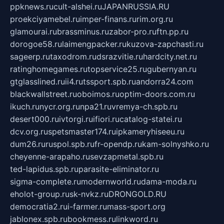
ppknews.ru
cult-alshei.ru
JAPANRUSSIA.RU
proekciyamebel.ru
imper-finans.ru
rim.org.ru
glamourai.ru
brassminus.ru
zabor-pro.ru
ftn.pp.ru
dorogoe58.ru
laimengpacker.ru
kuzova-zapchasti.ru
sageerp.ru
taxodrom.ru
dsrazvitie.ru
hardcity.net.ru
ratinghomegames.ru
topservice25.ru
gubernyan.ru
gtglasslined.ru
ii4.ru
tssport.spb.ru
andorra24.com
blackwallstreet.ru
oboimos.ru
optim-doors.com.ru
ikuch.ru
nycr.org.ru
npa21.ru
vremya-ch.spb.ru
desert000.ru
ivtorgi.ru
ifiori.ru
catalog-statei.ru
dcv.org.ru
spetsmaster174.ru
ipkameryhiseeu.ru
dum26.ru
ruspol.spb.ru
fr-opendp.ru
kam-solnyshko.ru
cheyenne-arapaho.ru
sevzapmetal.spb.ru
ted-lapidus.spb.ru
parasite-eliminator.ru
sigma-complete.ru
modernworld.ru
dama-moda.ru
eholot-group.ru
sk-nvkz.ru
DRONGOLD.RU
democratia2.ru
i-farmer.ru
mass-sport.org
jablonex.spb.ru
bookmess.ru
linkword.ru