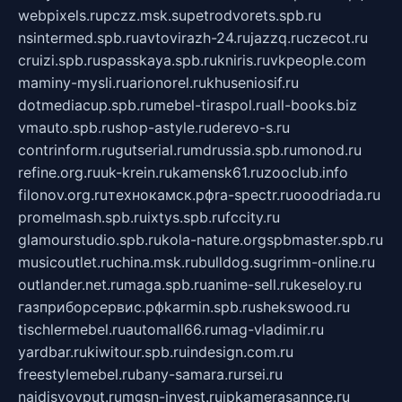
webpixels.ru
pczz.msk.su
petrodvorets.spb.ru
nsintermed.spb.ru
avtovirazh-24.ru
jazzq.ru
czecot.ru
cruizi.spb.ru
spasskaya.spb.ru
kniris.ru
vkpeople.com
maminy-mysli.ru
arionorel.ru
khuseniosif.ru
dotmediacup.spb.ru
mebel-tiraspol.ru
all-books.biz
vmauto.spb.ru
shop-astyle.ru
derevo-s.ru
contrinform.ru
gutserial.ru
mdrussia.spb.ru
monod.ru
refine.org.ru
uk-krein.ru
kamensk61.ru
zooclub.info
filonov.org.ru
технокамск.рф
ra-spectr.ru
ooodriada.ru
promelmash.spb.ru
ixtys.spb.ru
fccity.ru
glamourstudio.spb.ru
kola-nature.org
spbmaster.spb.ru
musicoutlet.ru
china.msk.ru
bulldog.su
grimm-online.ru
outlander.net.ru
maga.spb.ru
anime-sell.ru
keseloy.ru
газприборсервис.рф
karmin.spb.ru
shekswood.ru
tischlermebel.ru
automall66.ru
mag-vladimir.ru
yardbar.ru
kiwitour.spb.ru
indesign.com.ru
freestylemebel.ru
bany-samara.ru
rsei.ru
naidisvoyput.ru
mgsn-invest.ru
ipkamerasannce.ru