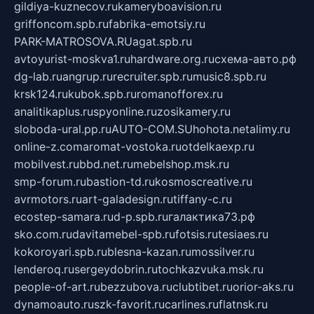
gildiya-kuznecov.ru
kameryboavision.ru
griffoncom.spb.ru
fabrika-emotsiy.ru
PARK-MATROSOVA.RU
agat.spb.ru
avtoyurist-moskva1.ru
hardware.org.ru
схема-авто.рф
dg-lab.ru
angrup.ru
recruiter.spb.ru
music8.spb.ru
krsk124.ru
kubok.spb.ru
romanofforex.ru
analitikaplus.ru
spyonline.ru
zosikamery.ru
sloboda-ural.pp.ru
AUTO-COM.SU
hohota.net
alimy.ru
online-z.com
aromat-vostoka.ru
otdelkaexp.ru
mobilvest.ru
bbd.net.ru
mebelshop.msk.ru
smp-forum.ru
bastion-td.ru
kosmoscreative.ru
avrmotors.ru
art-galadesign.ru
tiffany-c.ru
ecostep-samara.ru
d-p.spb.ru
галактика73.рф
sko.com.ru
davitamebel-spb.ru
fotsis.ru
tesiaes.ru
kokoroyari.spb.ru
blesna-kazan.ru
mossilver.ru
lenderoq.ru
sergeydobrin.ru
tochkazvuka.msk.ru
people-of-art.ru
bezzubova.ru
clubtibet.ru
orior-aks.ru
dynamoauto.ru
szk-favorit.ru
carlines.ru
flatnsk.ru