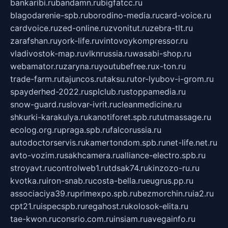
bankaribi.ru
bandamn.ru
bigfatcc.ru
blagodarenie-spb.ru
borodino-media.ru
card-voice.ru
cardvoice.ru
zed-online.ru
zvonitut.ru
zebra-tlt.ru
zarafshan.ru
york-life.ru
vintovoykompressor.ru
vladivostok-map.ru
vlknrussia.ru
wasabi-shop.ru
webamator.ru
zaryna.ru
youtubefree.ru
x-ton.ru
trade-farm.ru
tajuncos.ru
taksu.ru
tor-lyubov-i-grom.ru
spayderhed-2022.ru
splclub.ru
stoppamedia.ru
snow-guard.ru
slovar-ivrit.ru
cleanmedicine.ru
shkurki-karakulya.ru
kanotiforet.spb.ru
tutmassage.ru
ecolog.org.ru
praga.spb.ru
falcorussia.ru
autodoctorservis.ru
kamertondom.spb.ru
net-life.net.ru
avto-vozim.ru
sakhcamera.ru
alliance-electro.spb.ru
stroyavt.ru
controlweb1.ru
tdsak74.ru
kinzozo-ru.ru
kvotka.ru
iron-snab.ru
costa-bella.ru
eugrus.pp.ru
associaciya39.ru
primexpo.spb.ru
bezmorchin.ru
ia2.ru
cpt21.ru
ispecspb.ru
regahost.ru
kolosok-elita.ru
tae-kwon.ru
consrio.com.ru
insiam.ru
avegainfo.ru