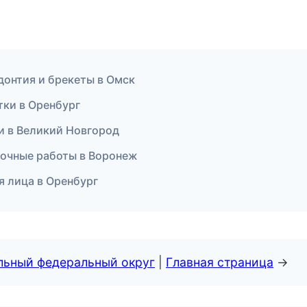
донтия и брекеты в Омск
стки в Оренбург
ки в Великий Новгород
точные работы в Воронеж
я лица в Оренбург
альный федеральный округ
|
Главная страница
→