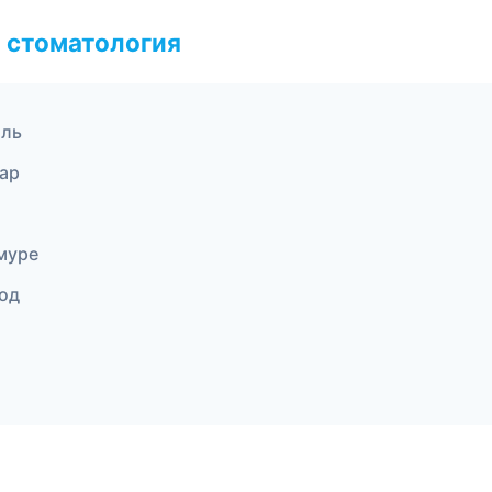
 стоматология
оль
дар
муре
од