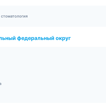
я стоматология
альный федеральный округ
а