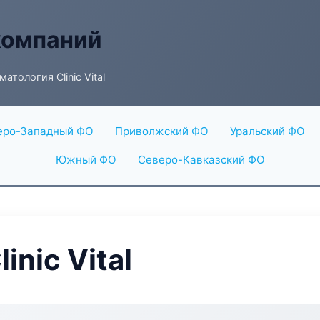
компаний
атология Clinic Vital
еро-Западный ФО
Приволжский ФО
Уральский ФО
Южный ФО
Северо-Кавказский ФО
inic Vital