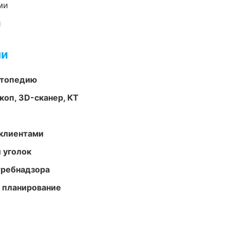
ми
и
ми
ортопедию
оп, 3D-сканер, КТ
 клиентами
 уголок
требнадзора
 планирование