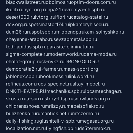
blackwallstreet.ru
oboimos.ru
optim-doors.com.ru
ikuch.ru
nycr.org.ru
npa21.ru
vremya-ch.spb.ru
desert000.ru
ivtorgi.ru
ifiori.ru
catalog-statei.ru
dcv.org.ru
spetsmaster174.ru
ipkameryhiseeu.ru
dum26.ru
ruspol.spb.ru
fr-opendp.ru
kam-solnyshko.ru
cheyenne-arapaho.ru
sevzapmetal.spb.ru
ted-lapidus.spb.ru
parasite-eliminator.ru
sigma-complete.ru
modernworld.ru
dama-moda.ru
eholot-group.ru
sk-nvkz.ru
DRONGOLD.RU
democratia2.ru
i-farmer.ru
mass-sport.org
jablonex.spb.ru
bookmess.ru
linkword.ru
refineua.com.ru
cs-spec.net.ru
altay-mebel.ru
DNK-THEATRE.RU
mechaniks.spb.ru
ipcamtechage.ru
skosta.ru
a-sun.ru
stroy-ldsp.ru
snowlands.org.ru
childrensshoes.ru
mrlizzy.ru
mebelsofiakrd.ru
bulizhenko.ru
rumantick.net.ru
mtszerno.ru
daily-fishing.ru
glushiteli-v-spb.ru
megasat.org.ru
localization.net.ru
flyingfish.pp.ru
ds5teremok.ru