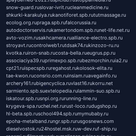
snow-guard.ru
slovar-ivrit.ru
cleanmedicine.ru
shkurki-karakulya.ru
kanotiforet.spb.ru
tutmassage.ru
ecolog.org.ru
praga.spb.ru
falcorussia.ru
autodoctorservis.ru
kamertondom.spb.ru
net-life.net.ru
avto-vozim.ru
sakhcamera.ru
alliance-electro.spb.ru
stroyavt.ru
controlweb1.ru
tdsak74.ru
kinzozo-ru.ru
kvotka.ru
iron-snab.ru
costa-bella.ru
eugrus.pp.ru
associaciya39.ru
primexpo.spb.ru
bezmorchin.ru
ia2.ru
cpt21.ru
ispecspb.ru
regahost.ru
kolosok-elita.ru
tae-kwon.ru
consrio.com.ru
insiam.ru
avegainfo.ru
archery161.ru
bigencyclica.ru
vlast16.ru
korru.net
sarmiento.spb.su
extelopedia.ru
lammin-suo.spb.ru
iskatour.spb.ru
snpi.org.ru
running-line.ru
krygeva-spa.ru
chel.net.ru
rust-loco.ru
dugshop.ru
hl-beta.spb.ru
school494.spb.ru
mymubaby.ru
epoha-metalband.ru
ngr.spb.ru
rusgosnews.com
dieselvostok.ru
24hostel.msk.ru
w-dev.ru
f-ship.ru