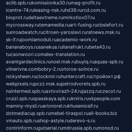
aclib.spb.ru
komissionka30.ru
mag-profit.ru
icentre-74.ru
leasing-nsk.ru
hd39.ru
rcd.com.ru
bioprot.ru
deltaextreme.ru
mirkotlov07.ru
mycrossway.ru
temamedia.ru
art-fusing.ru
cbslefort.ru
sunroadwatch.ru
citroen-yaroslavl.ru
ratnews.msk.ru
sk-if.ru
joomlamoduli.ru
academic-work.ru
bananaboys.ru
sanekua.ru
lianafrukt.ru
beta43.ru
tucsonwoori.com
alex-translation.ru
avantgardeclinics.ru
noel.msk.ru
buylq.ru
aquas-spb.ru
vilnerivne.com
bobry-2.ru
vtoroe-solnce.ru
nickysheen.ru
clockmir.ru
huntercraft.ru
стройокт.рф
webpixels.ru
pczz.msk.su
petrodvorets.spb.ru
nsintermed.spb.ru
avtovirazh-24.ru
jazzq.ru
czecot.ru
cruizi.spb.ru
spasskaya.spb.ru
kniris.ru
vkpeople.com
maminy-mysli.ru
arionorel.ru
khuseniosif.ru
dotmediacup.spb.ru
mebel-tiraspol.ru
all-books.biz
vmauto.spb.ru
shop-astyle.ru
derevo-s.ru
contrinform.ru
gutserial.ru
mdrussia.spb.ru
monod.ru