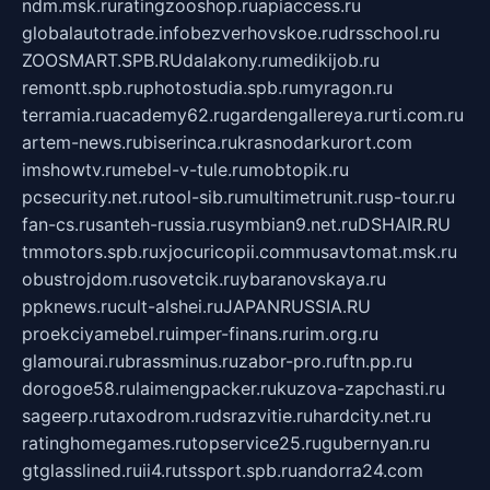
ndm.msk.ru
ratingzooshop.ru
apiaccess.ru
globalautotrade.info
bezverhovskoe.ru
drsschool.ru
ZOOSMART.SPB.RU
dalakony.ru
medikijob.ru
remontt.spb.ru
photostudia.spb.ru
myragon.ru
terramia.ru
academy62.ru
gardengallereya.ru
rti.com.ru
artem-news.ru
biserinca.ru
krasnodarkurort.com
imshowtv.ru
mebel-v-tule.ru
mobtopik.ru
pcsecurity.net.ru
tool-sib.ru
multimetrunit.ru
sp-tour.ru
fan-cs.ru
santeh-russia.ru
symbian9.net.ru
DSHAIR.RU
tmmotors.spb.ru
xjocuricopii.com
musavtomat.msk.ru
obustrojdom.ru
sovetcik.ru
ybaranovskaya.ru
ppknews.ru
cult-alshei.ru
JAPANRUSSIA.RU
proekciyamebel.ru
imper-finans.ru
rim.org.ru
glamourai.ru
brassminus.ru
zabor-pro.ru
ftn.pp.ru
dorogoe58.ru
laimengpacker.ru
kuzova-zapchasti.ru
sageerp.ru
taxodrom.ru
dsrazvitie.ru
hardcity.net.ru
ratinghomegames.ru
topservice25.ru
gubernyan.ru
gtglasslined.ru
ii4.ru
tssport.spb.ru
andorra24.com