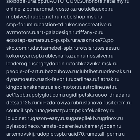
sloboda-ural.pp.ru
AUTO-COM.SU
hohota.net
alimy.ru
online-z.com
aromat-vostoka.ru
otdelkaexp.ru
mobilvest.ru
bbd.net.ru
mebelshop.msk.ru
smp-forum.ru
bastion-td.ru
kosmoscreative.ru
avrmotors.ru
art-galadesign.ru
tiffany-c.ru
ecostep-samara.ru
d-p.spb.ru
галактика73.рф
sko.com.ru
davitamebel-spb.ru
fotsis.ru
tesiaes.ru
kokoroyari.spb.ru
blesna-kazan.ru
mossilver.ru
lenderoq.ru
sergeydobrin.ru
tochkazvuka.msk.ru
people-of-art.ru
bezzubova.ru
clubtibet.ru
orior-aks.ru
dynamoauto.ru
szk-favorit.ru
carlines.ru
flatnsk.ru
kingbolenskaner.ru
alex-motor.ru
astroline.net.ru
act1.spb.ru
polyglot.com.ru
gidlipetsk.ru
ooo-driada.ru
detsad125.ru
mir-zdoroviya.ru
bruslanovo.ru
siterem.ru
council.spb.ru
лодкипатриот.рф
kafekolizey.ru
iclub.net.ru
gazon-easy.ru
sugarepilekb.ru
grinox.ru
pylesostineco.ru
msts-ozarenie.ru
kameryjooan.ru
artemovskij.ru
dopler.spb.ru
aid70.ru
metall-perm.ru