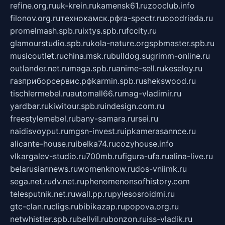
refine.org.ru
uk-krein.ru
kamensk61.ru
zooclub.info
filonov.org.ru
технокамск.рф
ra-spectr.ru
ooodriada.ru
promelmash.spb.ru
ixtys.spb.ru
fccity.ru
glamourstudio.spb.ru
kola-nature.org
spbmaster.spb.ru
musicoutlet.ru
china.msk.ru
bulldog.su
grimm-online.ru
outlander.net.ru
maga.spb.ru
anime-sell.ru
keseloy.ru
газприборсервис.рф
karmin.spb.ru
shekswood.ru
tischlermebel.ru
automall66.ru
mag-vladimir.ru
yardbar.ru
kiwitour.spb.ru
indesign.com.ru
freestylemebel.ru
bany-samara.ru
rsei.ru
naidisvoyput.ru
mgsn-invest.ru
ipkamerasannce.ru
alicante-house.ru
ibelka74.ru
cozyhouse.info
vlkargalev-studio.ru
700mb.ru
figura-ufa.ru
alina-live.ru
belarusiannews.ru
womenknow.ru
dos-vniimk.ru
sega.net.ru
dv.net.ru
phenomenonsofhistory.com
telesputnik.net.ru
wall.pp.ru
pylesosroidmi.ru
gtc-clan.ru
cligs.ru
bibikazap.ru
popova.org.ru
netwhistler.spb.ru
bellvil.ru
bonzon.ru
iss-vladik.ru