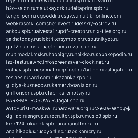
regsmi.ru
filmnetwork.ru
malinasp.ru
kinosvin.ru
h2o-salon.ru
malutkayork.ru
deltaprim.spb.ru
tango-perm.ru
gooddir.ru
sgv.su
multiki-online.com
webkrasotki.com
cherinvest.ru
detskiy-ostrov.ru
ankou.spb.ru
alvesta1.ru
pdf-creator.ru
nix-files.org.ru
sakhatoday.ru
elektrikersymboler.ru
sputnikyes.ru
golf2club.msk.ru
aeforums.ru
zallclub.ru
multimodal.msk.ru
habaigry.ru
haikko.ru
sobakopedia.ru
isz-fest.ru
ewnc.info
screensaver-clock.net.ru
volnav.spb.ru
comnat.ru
npf.net.ru
7bit.pp.ru
kalugatur.ru
tesiaes.ru
card.com.ru
kazanka.spb.ru
gildiya-kuznecov.ru
kameryboavision.ru
griffoncom.spb.ru
fabrika-emotsiy.ru
PARK-MATROSOVA.RU
agat.spb.ru
avtoyurist-moskva1.ru
hardware.org.ru
схема-авто.рф
dg-lab.ru
angrup.ru
recruiter.spb.ru
music8.spb.ru
krsk124.ru
kubok.spb.ru
romanofforex.ru
analitikaplus.ru
spyonline.ru
zosikamery.ru