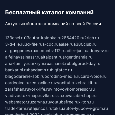
Бесплатный каталог компаний
Актуальный каталог компаний по всей России
133chel.ru
13autor-kolonka.ru
2864420.ru
2rich.ru
3-d-file.ru
3d-file.ru
a-cdc.ru
aalse.ru
a380club.ru
airgungames.ru
accounts-112.ru
adler-jun.ru
adonyev.ru
alfeihavsalnassr.ru
altaipant.ru
argentinamia.ru
aria-family.ru
arkrym.ru
ashanet.ru
belgorod-day.ru
bankaribi.ru
bandamn.ru
bigfatcc.ru
blagodarenie-spb.ru
borodino-media.ru
card-voice.ru
cardvoice.ru
zed-online.ru
zvonitut.ru
zebra-tlt.ru
zarafshan.ru
york-life.ru
vintovoykompressor.ru
vladivostok-map.ru
vlknrussia.ru
wasabi-shop.ru
webamator.ru
zaryna.ru
youtubefree.ru
x-ton.ru
trade-farm.ru
tajuncos.ru
taksu.ru
tor-lyubov-i-grom.ru
spayderhed-2022.ru
splclub.ru
stoppamedia.ru