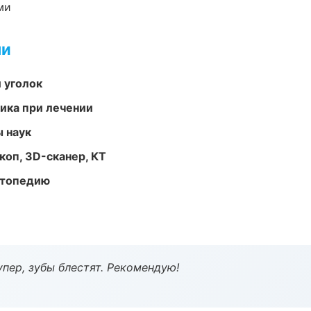
ми
ми
 уголок
тика при лечении
ы наук
оп, 3D-сканер, КТ
ортопедию
пер, зубы блестят. Рекомендую!