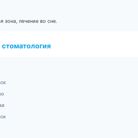
я зона, лечение во сне.
 стоматология
вск
во
ва
рск