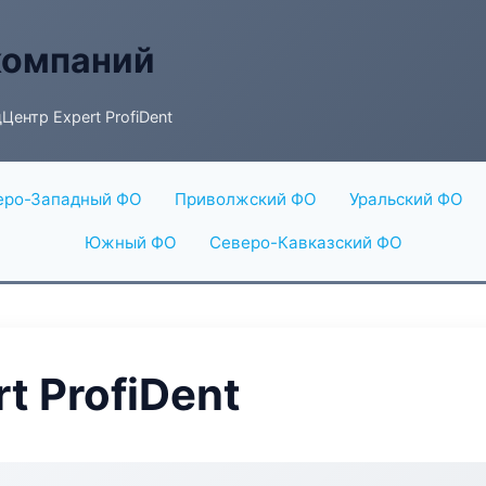
компаний
Центр Expert ProfiDent
еро-Западный ФО
Приволжский ФО
Уральский ФО
Южный ФО
Северо-Кавказский ФО
t ProfiDent