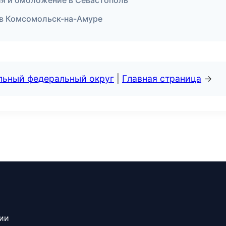
ция и омоложение в Севастополь
 в Комсомольск-на-Амуре
альный федеральный округ
|
Главная страница
→
сии