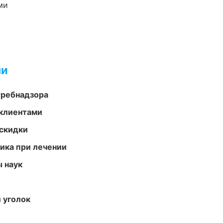
ми
ми
требнадзора
 клиентами
скидки
тика при лечении
ы наук
 уголок