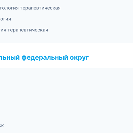
атология терапевтическая
логия
гия терапевтическая
альный федеральный округ
ск