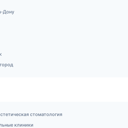
а-Дону
к
вгород
Эстетическая стоматология
ильные клиники