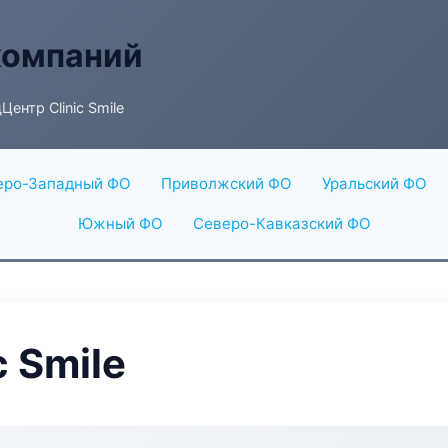
компаний
ентр Clinic Smile
еро-Западный ФО
Приволжский ФО
Уральский ФО
Южный ФО
Северо-Кавказский ФО
 Smile