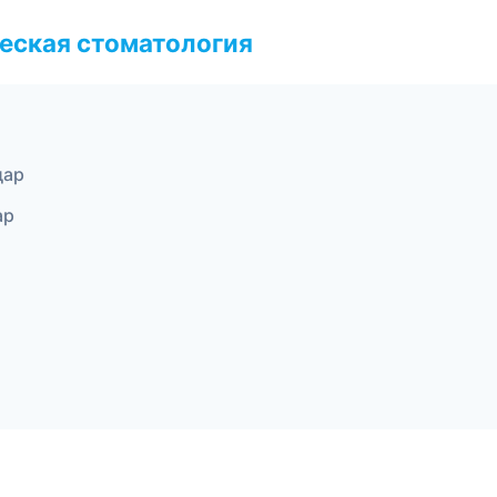
еская стоматология
дар
ар