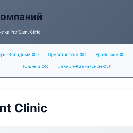
компаний
ика ProfiDent Clinic
еро-Западный ФО
Приволжский ФО
Уральский ФО
Южный ФО
Северо-Кавказский ФО
t Clinic