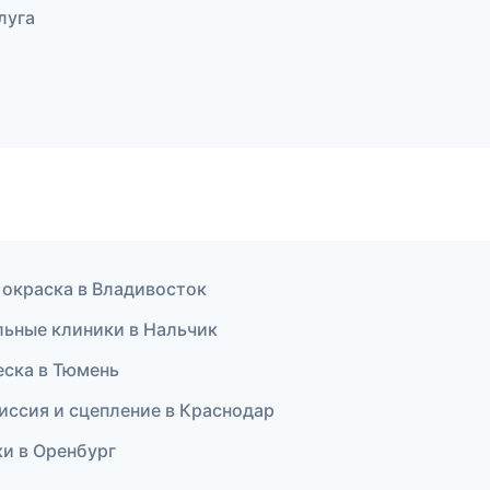
луга
 окраска в Владивосток
льные клиники в Нальчик
еска в Тюмень
миссия и сцепление в Краснодар
ски в Оренбург