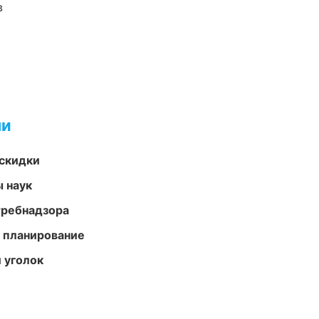
в
ми
скидки
ы наук
требнадзора
 планирование
 уголок