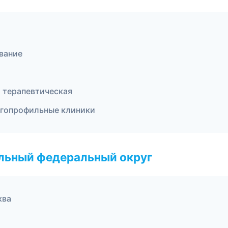
ование
я терапевтическая
огопрофильные клиники
альный федеральный округ
ква