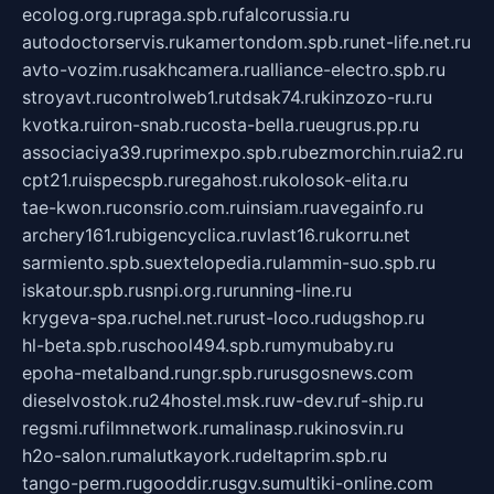
ecolog.org.ru
praga.spb.ru
falcorussia.ru
autodoctorservis.ru
kamertondom.spb.ru
net-life.net.ru
avto-vozim.ru
sakhcamera.ru
alliance-electro.spb.ru
stroyavt.ru
controlweb1.ru
tdsak74.ru
kinzozo-ru.ru
kvotka.ru
iron-snab.ru
costa-bella.ru
eugrus.pp.ru
associaciya39.ru
primexpo.spb.ru
bezmorchin.ru
ia2.ru
cpt21.ru
ispecspb.ru
regahost.ru
kolosok-elita.ru
tae-kwon.ru
consrio.com.ru
insiam.ru
avegainfo.ru
archery161.ru
bigencyclica.ru
vlast16.ru
korru.net
sarmiento.spb.su
extelopedia.ru
lammin-suo.spb.ru
iskatour.spb.ru
snpi.org.ru
running-line.ru
krygeva-spa.ru
chel.net.ru
rust-loco.ru
dugshop.ru
hl-beta.spb.ru
school494.spb.ru
mymubaby.ru
epoha-metalband.ru
ngr.spb.ru
rusgosnews.com
dieselvostok.ru
24hostel.msk.ru
w-dev.ru
f-ship.ru
regsmi.ru
filmnetwork.ru
malinasp.ru
kinosvin.ru
h2o-salon.ru
malutkayork.ru
deltaprim.spb.ru
tango-perm.ru
gooddir.ru
sgv.su
multiki-online.com