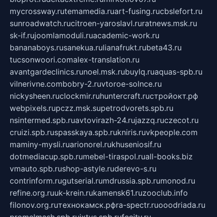
mycrossway.ru
temamedia.ru
art-fusing.ru
cbslefort.ru
sunroadwatch.ru
citroen-yaroslavl.ru
ratnews.msk.ru
sk-if.ru
joomlamoduli.ru
academic-work.ru
bananaboys.ru
sanekua.ru
lianafrukt.ru
beta43.ru
tucsonwoori.com
alex-translation.ru
avantgardeclinics.ru
noel.msk.ru
buylq.ru
aquas-spb.ru
vilnerivne.com
bobry-2.ru
vtoroe-solnce.ru
nickysheen.ru
clockmir.ru
huntercraft.ru
стройокт.рф
webpixels.ru
pczz.msk.su
petrodvorets.spb.ru
nsintermed.spb.ru
avtovirazh-24.ru
jazzq.ru
czecot.ru
cruizi.spb.ru
spasskaya.spb.ru
kniris.ru
vkpeople.com
maminy-mysli.ru
arionorel.ru
khuseniosif.ru
dotmediacup.spb.ru
mebel-tiraspol.ru
all-books.biz
vmauto.spb.ru
shop-astyle.ru
derevo-s.ru
contrinform.ru
gutserial.ru
mdrussia.spb.ru
monod.ru
refine.org.ru
uk-krein.ru
kamensk61.ru
zooclub.info
filonov.org.ru
технокамск.рф
ra-spectr.ru
ooodriada.ru
promelmash.spb.ru
ixtys.spb.ru
fccity.ru