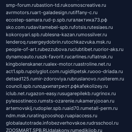
smp-forum.ru
bastion-td.ru
kosmoscreative.ru
avrmotors.ru
art-galadesign.ru
tiffany-c.ru
ecostep-samara.ru
d-p.spb.ru
галактика73.рф
sko.com.ru
davitamebel-spb.ru
fotsis.ru
tesiaes.ru
kokoroyari.spb.ru
blesna-kazan.ru
mossilver.ru
lenderoq.ru
sergeydobrin.ru
tochkazvuka.msk.ru
people-of-art.ru
bezzubova.ru
clubtibet.ru
orior-aks.ru
dynamoauto.ru
szk-favorit.ru
carlines.ru
flatnsk.ru
kingbolenskaner.ru
alex-motor.ru
astroline.net.ru
act1.spb.ru
polyglot.com.ru
gidlipetsk.ru
ooo-driada.ru
detsad125.ru
mir-zdoroviya.ru
bruslanovo.ru
siterem.ru
council.spb.ru
лодкипатриот.рф
kafekolizey.ru
iclub.net.ru
gazon-easy.ru
sugarepilekb.ru
grinox.ru
pylesostineco.ru
msts-ozarenie.ru
kameryjooan.ru
artemovskij.ru
dopler.spb.ru
aid70.ru
metall-perm.ru
ndm.msk.ru
ratingzooshop.ru
apiaccess.ru
globalautotrade.info
bezverhovskoe.ru
drsschool.ru
ZOOSMART.SPB.RU
dalakony.ru
medikijob.ru