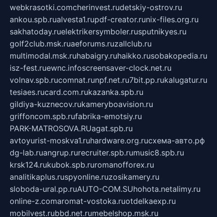
webkrasotki.com
cherinvest.ru
detskiy-ostrov.ru
ankou.spb.ru
alvesta1.ru
pdf-creator.ru
nix-files.org.ru
sakhatoday.ru
elektrikersymboler.ru
sputnikyes.ru
golf2club.msk.ru
aeforums.ru
zallclub.ru
multimodal.msk.ru
habaigry.ru
haikko.ru
sobakopedia.ru
isz-fest.ru
ewnc.info
screensaver-clock.net.ru
volnav.spb.ru
comnat.ru
npf.net.ru
7bit.pp.ru
kalugatur.ru
tesiaes.ru
card.com.ru
kazanka.spb.ru
gildiya-kuznecov.ru
kameryboavision.ru
griffoncom.spb.ru
fabrika-emotsiy.ru
PARK-MATROSOVA.RU
agat.spb.ru
avtoyurist-moskva1.ru
hardware.org.ru
схема-авто.рф
dg-lab.ru
angrup.ru
recruiter.spb.ru
music8.spb.ru
krsk124.ru
kubok.spb.ru
romanofforex.ru
analitikaplus.ru
spyonline.ru
zosikamery.ru
sloboda-ural.pp.ru
AUTO-COM.SU
hohota.net
alimy.ru
online-z.com
aromat-vostoka.ru
otdelkaexp.ru
mobilvest.ru
bbd.net.ru
mebelshop.msk.ru