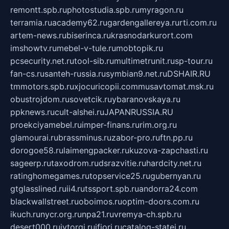
remontt.spb.ru
photostudia.spb.ru
myragon.ru
terramia.ru
academy62.ru
gardengallereya.ru
rti.com.ru
artem-news.ru
biserinca.ru
krasnodarkurort.com
imshowtv.ru
mebel-v-tule.ru
mobtopik.ru
pcsecurity.net.ru
tool-sib.ru
multimetrunit.ru
sp-tour.ru
fan-cs.ru
santeh-russia.ru
symbian9.net.ru
DSHAIR.RU
tmmotors.spb.ru
xjocuricopii.com
musavtomat.msk.ru
obustrojdom.ru
sovetcik.ru
ybaranovskaya.ru
ppknews.ru
cult-alshei.ru
JAPANRUSSIA.RU
proekciyamebel.ru
imper-finans.ru
rim.org.ru
glamourai.ru
brassminus.ru
zabor-pro.ru
ftn.pp.ru
dorogoe58.ru
laimengpacker.ru
kuzova-zapchasti.ru
sageerp.ru
taxodrom.ru
dsrazvitie.ru
hardcity.net.ru
ratinghomegames.ru
topservice25.ru
gubernyan.ru
gtglasslined.ru
ii4.ru
tssport.spb.ru
andorra24.com
blackwallstreet.ru
oboimos.ru
optim-doors.com.ru
ikuch.ru
nycr.org.ru
npa21.ru
vremya-ch.spb.ru
desert000.ru
ivtorgi.ru
ifiori.ru
catalog-statei.ru