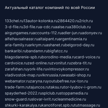
Актуальный каталог компаний по всей России
133chel.ru
13autor-kolonka.ru
2864420.ru
2rich.ru
3-d-file.ru
3d-file.ru
a-cdc.ru
aalse.ru
a380club.ru
airgungames.ru
accounts-112.ru
adler-jun.ru
adonyev.ru
alfeihavsalnassr.ru
altaipant.ru
argentinamia.ru
aria-family.ru
arkrym.ru
ashanet.ru
belgorod-day.ru
bankaribi.ru
bandamn.ru
bigfatcc.ru
blagodarenie-spb.ru
borodino-media.ru
card-voice.ru
cardvoice.ru
zed-online.ru
zvonitut.ru
zebra-tlt.ru
zarafshan.ru
york-life.ru
vintovoykompressor.ru
vladivostok-map.ru
vlknrussia.ru
wasabi-shop.ru
webamator.ru
zaryna.ru
youtubefree.ru
x-ton.ru
trade-farm.ru
tajuncos.ru
taksu.ru
tor-lyubov-i-grom.ru
spayderhed-2022.ru
splclub.ru
stoppamedia.ru
snow-guard.ru
slovar-ivrit.ru
cleanmedicine.ru
shkurki-karakulya.ru
kanotiforet.spb.ru
tutmassage.ru