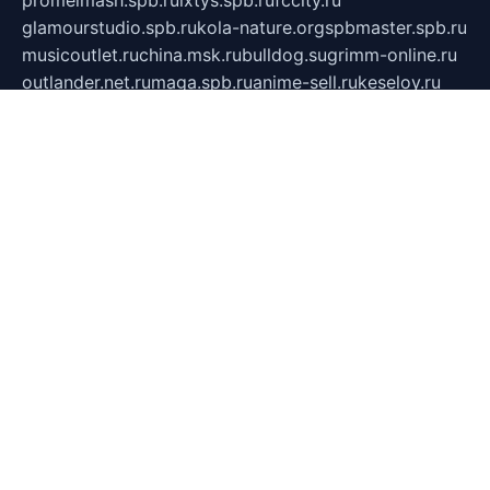
glamourstudio.spb.ru
kola-nature.org
spbmaster.spb.ru
musicoutlet.ru
china.msk.ru
bulldog.su
grimm-online.ru
outlander.net.ru
maga.spb.ru
anime-sell.ru
keseloy.ru
газприборсервис.рф
karmin.spb.ru
shekswood.ru
tischlermebel.ru
automall66.ru
mag-vladimir.ru
yardbar.ru
kiwitour.spb.ru
indesign.com.ru
freestylemebel.ru
bany-samara.ru
rsei.ru
naidisvoyput.ru
mgsn-invest.ru
ipkamerasannce.ru
alicante-house.ru
ibelka74.ru
cozyhouse.info
vlkargalev-studio.ru
700mb.ru
figura-ufa.ru
alina-live.ru
belarusiannews.ru
womenknow.ru
dos-vniimk.ru
sega.net.ru
dv.net.ru
phenomenonsofhistory.com
telesputnik.net.ru
wall.pp.ru
pylesosroidmi.ru
gtc-clan.ru
cligs.ru
bibikazap.ru
popova.org.ru
netwhistler.spb.ru
bellvil.ru
bonzon.ru
iss-vladik.ru
defiparis.net.ru
las-gryzas.ru
amku.ru
electednews.spb.ru
feather.org.ru
spar72.ru
tankiigri.ru