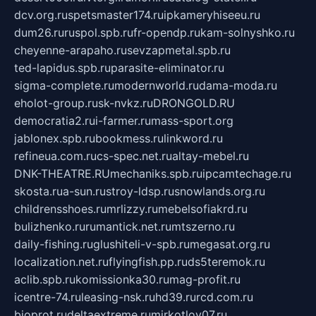
dcv.org.ru
spetsmaster174.ru
ipkameryhiseeu.ru
dum26.ru
ruspol.spb.ru
fr-opendp.ru
kam-solnyshko.ru
cheyenne-arapaho.ru
sevzapmetal.spb.ru
ted-lapidus.spb.ru
parasite-eliminator.ru
sigma-complete.ru
modernworld.ru
dama-moda.ru
eholot-group.ru
sk-nvkz.ru
DRONGOLD.RU
democratia2.ru
i-farmer.ru
mass-sport.org
jablonex.spb.ru
bookmess.ru
linkword.ru
refineua.com.ru
cs-spec.net.ru
altay-mebel.ru
DNK-THEATRE.RU
mechaniks.spb.ru
ipcamtechage.ru
skosta.ru
a-sun.ru
stroy-ldsp.ru
snowlands.org.ru
childrensshoes.ru
mrlizzy.ru
mebelsofiakrd.ru
bulizhenko.ru
rumantick.net.ru
mtszerno.ru
daily-fishing.ru
glushiteli-v-spb.ru
megasat.org.ru
localization.net.ru
flyingfish.pp.ru
ds5teremok.ru
aclib.spb.ru
komissionka30.ru
mag-profit.ru
icentre-74.ru
leasing-nsk.ru
hd39.ru
rcd.com.ru
bioprot.ru
deltaextreme.ru
mirkotlov07.ru