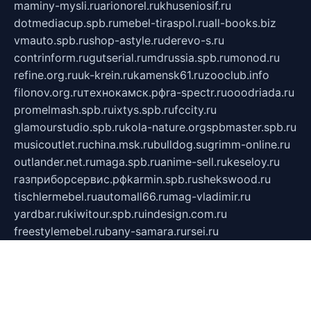
maminy-mysli.ru
arionorel.ru
khuseniosif.ru
dotmediacup.spb.ru
mebel-tiraspol.ru
all-books.biz
vmauto.spb.ru
shop-astyle.ru
derevo-s.ru
contrinform.ru
gutserial.ru
mdrussia.spb.ru
monod.ru
refine.org.ru
uk-krein.ru
kamensk61.ru
zooclub.info
filonov.org.ru
технокамск.рф
ra-spectr.ru
ooodriada.ru
promelmash.spb.ru
ixtys.spb.ru
fccity.ru
glamourstudio.spb.ru
kola-nature.org
spbmaster.spb.ru
musicoutlet.ru
china.msk.ru
bulldog.su
grimm-online.ru
outlander.net.ru
maga.spb.ru
anime-sell.ru
keseloy.ru
газприборсервис.рф
karmin.spb.ru
shekswood.ru
tischlermebel.ru
automall66.ru
mag-vladimir.ru
yardbar.ru
kiwitour.spb.ru
indesign.com.ru
freestylemebel.ru
bany-samara.ru
rsei.ru
naidisvoyput.ru
mgsn-invest.ru
ipkamerasannce.ru
alicante-house.ru
ibelka74.ru
cozyhouse.info
vlkargalev-studio.ru
700mb.ru
figura-ufa.ru
alina-live.ru
belarusiannews.ru
womenknow.ru
dos-vniimk.ru