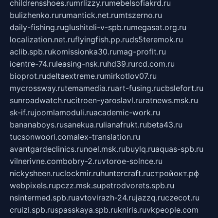
childrensshoes.ru
mrlizzy.ru
mebelsofiakrd.ru
bulizhenko.ru
rumantick.net.ru
mtszerno.ru
daily-fishing.ru
glushiteli-v-spb.ru
megasat.org.ru
localization.net.ru
flyingfish.pp.ru
ds5teremok.ru
aclib.spb.ru
komissionka30.ru
mag-profit.ru
icentre-74.ru
leasing-nsk.ru
hd39.ru
rcd.com.ru
bioprot.ru
deltaextreme.ru
mirkotlov07.ru
mycrossway.ru
temamedia.ru
art-fusing.ru
cbslefort.ru
sunroadwatch.ru
citroen-yaroslavl.ru
ratnews.msk.ru
sk-if.ru
joomlamoduli.ru
academic-work.ru
bananaboys.ru
sanekua.ru
lianafrukt.ru
beta43.ru
tucsonwoori.com
alex-translation.ru
avantgardeclinics.ru
noel.msk.ru
buylq.ru
aquas-spb.ru
vilnerivne.com
bobry-2.ru
vtoroe-solnce.ru
nickysheen.ru
clockmir.ru
huntercraft.ru
стройокт.рф
webpixels.ru
pczz.msk.su
petrodvorets.spb.ru
nsintermed.spb.ru
avtovirazh-24.ru
jazzq.ru
czecot.ru
cruizi.spb.ru
spasskaya.spb.ru
kniris.ru
vkpeople.com