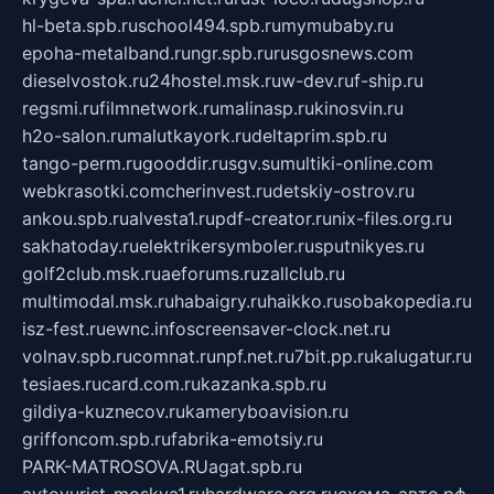
hl-beta.spb.ru
school494.spb.ru
mymubaby.ru
epoha-metalband.ru
ngr.spb.ru
rusgosnews.com
dieselvostok.ru
24hostel.msk.ru
w-dev.ru
f-ship.ru
regsmi.ru
filmnetwork.ru
malinasp.ru
kinosvin.ru
h2o-salon.ru
malutkayork.ru
deltaprim.spb.ru
tango-perm.ru
gooddir.ru
sgv.su
multiki-online.com
webkrasotki.com
cherinvest.ru
detskiy-ostrov.ru
ankou.spb.ru
alvesta1.ru
pdf-creator.ru
nix-files.org.ru
sakhatoday.ru
elektrikersymboler.ru
sputnikyes.ru
golf2club.msk.ru
aeforums.ru
zallclub.ru
multimodal.msk.ru
habaigry.ru
haikko.ru
sobakopedia.ru
isz-fest.ru
ewnc.info
screensaver-clock.net.ru
volnav.spb.ru
comnat.ru
npf.net.ru
7bit.pp.ru
kalugatur.ru
tesiaes.ru
card.com.ru
kazanka.spb.ru
gildiya-kuznecov.ru
kameryboavision.ru
griffoncom.spb.ru
fabrika-emotsiy.ru
PARK-MATROSOVA.RU
agat.spb.ru