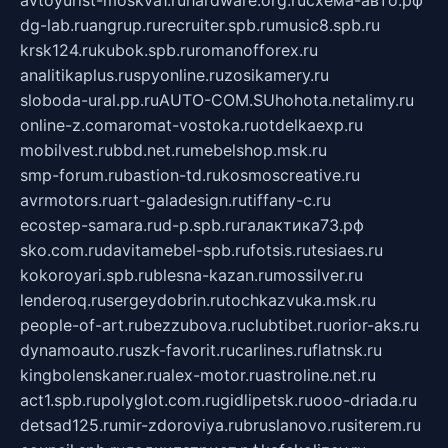
avtoyurist-moskva1.ru
hardware.org.ru
схема-авто.рф
dg-lab.ru
angrup.ru
recruiter.spb.ru
music8.spb.ru
krsk124.ru
kubok.spb.ru
romanofforex.ru
analitikaplus.ru
spyonline.ru
zosikamery.ru
sloboda-ural.pp.ru
AUTO-COM.SU
hohota.net
alimy.ru
online-z.com
aromat-vostoka.ru
otdelkaexp.ru
mobilvest.ru
bbd.net.ru
mebelshop.msk.ru
smp-forum.ru
bastion-td.ru
kosmoscreative.ru
avrmotors.ru
art-galadesign.ru
tiffany-c.ru
ecostep-samara.ru
d-p.spb.ru
галактика73.рф
sko.com.ru
davitamebel-spb.ru
fotsis.ru
tesiaes.ru
kokoroyari.spb.ru
blesna-kazan.ru
mossilver.ru
lenderoq.ru
sergeydobrin.ru
tochkazvuka.msk.ru
people-of-art.ru
bezzubova.ru
clubtibet.ru
orior-aks.ru
dynamoauto.ru
szk-favorit.ru
carlines.ru
flatnsk.ru
kingbolenskaner.ru
alex-motor.ru
astroline.net.ru
act1.spb.ru
polyglot.com.ru
gidlipetsk.ru
ooo-driada.ru
detsad125.ru
mir-zdoroviya.ru
bruslanovo.ru
siterem.ru