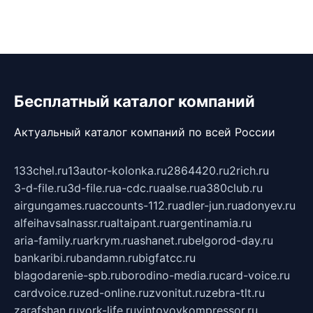
Бесплатный каталог компаний
Актуальный каталог компаний по всей России
133chel.ru
13autor-kolonka.ru
2864420.ru
2rich.ru
3-d-file.ru
3d-file.ru
a-cdc.ru
aalse.ru
a380club.ru
airgungames.ru
accounts-112.ru
adler-jun.ru
adonyev.ru
alfeihavsalnassr.ru
altaipant.ru
argentinamia.ru
aria-family.ru
arkrym.ru
ashanet.ru
belgorod-day.ru
bankaribi.ru
bandamn.ru
bigfatcc.ru
blagodarenie-spb.ru
borodino-media.ru
card-voice.ru
cardvoice.ru
zed-online.ru
zvonitut.ru
zebra-tlt.ru
zarafshan.ru
york-life.ru
vintovoykompressor.ru