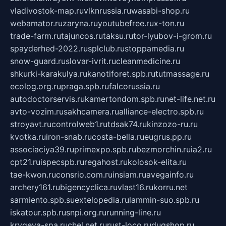
vladivostok-map.ru
vlknrussia.ru
wasabi-shop.ru
webamator.ru
zaryna.ru
youtubefree.ru
x-ton.ru
trade-farm.ru
tajuncos.ru
taksu.ru
tor-lyubov-i-grom.ru
spayderhed-2022.ru
splclub.ru
stoppamedia.ru
snow-guard.ru
slovar-ivrit.ru
cleanmedicine.ru
shkurki-karakulya.ru
kanotiforet.spb.ru
tutmassage.ru
ecolog.org.ru
praga.spb.ru
falcorussia.ru
autodoctorservis.ru
kamertondom.spb.ru
net-life.net.ru
avto-vozim.ru
sakhcamera.ru
alliance-electro.spb.ru
stroyavt.ru
controlweb1.ru
tdsak74.ru
kinzozo-ru.ru
kvotka.ru
iron-snab.ru
costa-bella.ru
eugrus.pp.ru
associaciya39.ru
primexpo.spb.ru
bezmorchin.ru
ia2.ru
cpt21.ru
ispecspb.ru
regahost.ru
kolosok-elita.ru
tae-kwon.ru
consrio.com.ru
insiam.ru
avegainfo.ru
archery161.ru
bigencyclica.ru
vlast16.ru
korru.net
sarmiento.spb.su
extelopedia.ru
lammin-suo.spb.ru
iskatour.spb.ru
snpi.org.ru
running-line.ru
krygeva-spa.ru
chel.net.ru
rust-loco.ru
dugshop.ru