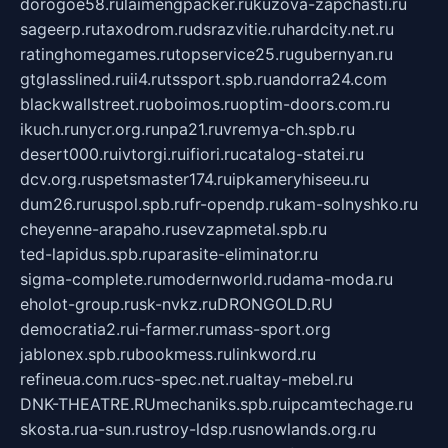
dorogoe58.ru
laimengpacker.ru
kuzova-zapchasti.ru
sageerp.ru
taxodrom.ru
dsrazvitie.ru
hardcity.net.ru
ratinghomegames.ru
topservice25.ru
gubernyan.ru
gtglasslined.ru
ii4.ru
tssport.spb.ru
andorra24.com
blackwallstreet.ru
oboimos.ru
optim-doors.com.ru
ikuch.ru
nycr.org.ru
npa21.ru
vremya-ch.spb.ru
desert000.ru
ivtorgi.ru
ifiori.ru
catalog-statei.ru
dcv.org.ru
spetsmaster174.ru
ipkameryhiseeu.ru
dum26.ru
ruspol.spb.ru
fr-opendp.ru
kam-solnyshko.ru
cheyenne-arapaho.ru
sevzapmetal.spb.ru
ted-lapidus.spb.ru
parasite-eliminator.ru
sigma-complete.ru
modernworld.ru
dama-moda.ru
eholot-group.ru
sk-nvkz.ru
DRONGOLD.RU
democratia2.ru
i-farmer.ru
mass-sport.org
jablonex.spb.ru
bookmess.ru
linkword.ru
refineua.com.ru
cs-spec.net.ru
altay-mebel.ru
DNK-THEATRE.RU
mechaniks.spb.ru
ipcamtechage.ru
skosta.ru
a-sun.ru
stroy-ldsp.ru
snowlands.org.ru