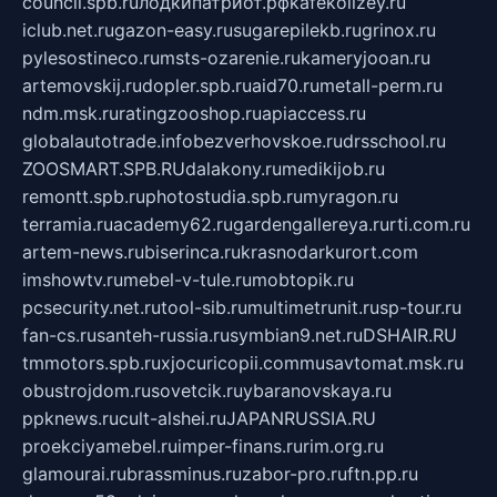
council.spb.ru
лодкипатриот.рф
kafekolizey.ru
iclub.net.ru
gazon-easy.ru
sugarepilekb.ru
grinox.ru
pylesostineco.ru
msts-ozarenie.ru
kameryjooan.ru
artemovskij.ru
dopler.spb.ru
aid70.ru
metall-perm.ru
ndm.msk.ru
ratingzooshop.ru
apiaccess.ru
globalautotrade.info
bezverhovskoe.ru
drsschool.ru
ZOOSMART.SPB.RU
dalakony.ru
medikijob.ru
remontt.spb.ru
photostudia.spb.ru
myragon.ru
terramia.ru
academy62.ru
gardengallereya.ru
rti.com.ru
artem-news.ru
biserinca.ru
krasnodarkurort.com
imshowtv.ru
mebel-v-tule.ru
mobtopik.ru
pcsecurity.net.ru
tool-sib.ru
multimetrunit.ru
sp-tour.ru
fan-cs.ru
santeh-russia.ru
symbian9.net.ru
DSHAIR.RU
tmmotors.spb.ru
xjocuricopii.com
musavtomat.msk.ru
obustrojdom.ru
sovetcik.ru
ybaranovskaya.ru
ppknews.ru
cult-alshei.ru
JAPANRUSSIA.RU
proekciyamebel.ru
imper-finans.ru
rim.org.ru
glamourai.ru
brassminus.ru
zabor-pro.ru
ftn.pp.ru